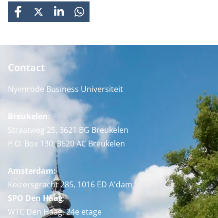
FACEBOOK
X
LINKEDIN
WHATSAPP
Contact
Nyenrode Business Universiteit
Breukelen
:
Straatweg 25, 3621 BG Breukelen
P.O. Box 130, 3620 AC Breukelen
Amsterdam:
Keizersgracht 285, 1016 ED A'dam
SPO Den Haag
:
WTC Den Haag, 24e etage