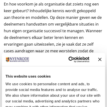
En hoe voorkom je als organisatie dat zoiets nog een
keer gebeurt? Inhoudelijke kennis wordt gekoppeld
aan theorie en modellen. Op deze manier geven we de
deelnemers handvatten om vergelijkbare situaties in
hun eigen organisatie succesvol te managen. Wanneer
de deelnemers elkaar beter leren kennen en
ervaringen gaan uitwisselen, zie je vaak dat ze zelf
cases aandragen waar ze mee worstelen zodat de
groep en de docent daarover kunnen meedenken.”
Kenmerkend voor de masterclass is dat theorie
gecombineerd wordt met veel praktijkcases en
This website uses cookies
oefening. “De sprekers zijn zowel hoogleraren van
Nyenrode en TU Eindhoven als experts die hun eigen
We use cookies to personalise content and ads, to
provide social media features and to analyse our traffic.
adviespraktijk hebben. De een zet wat meer in op
We also share information about your use of our site with
theorie, terwijl de ander meer nadruk legt op de
our social media, advertising and analytics partners who
praktijk. Juist deze mix van sprekers maakt het
may combine it with other information that you’ve