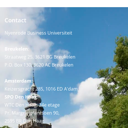
Contact
Nyenrode Business Universiteit
Breukelen
:
Straatweg 25, 3621 BG Breukelen
P.O. Box 130, 3620 AC Breukelen
Amsterdam:
Keizersgracht 285, 1016 ED A'dam
SPO Den Haag
:
WTC Den Haag, 24e etage
Pr. Margrietplantsoen 90,
2595 BR Den Haag