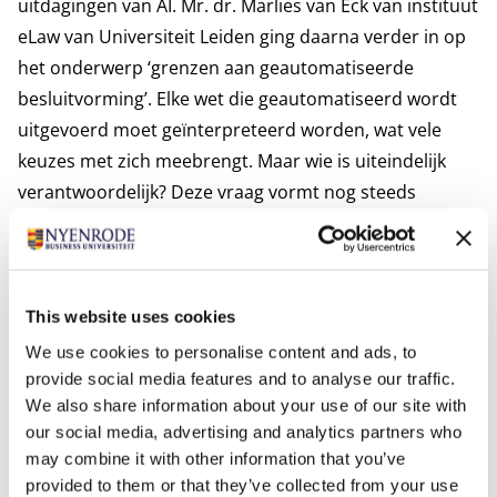
uitdagingen van AI. Mr. dr. Marlies van Eck van instituut
eLaw van Universiteit Leiden ging daarna verder in op
het onderwerp ‘grenzen aan geautomatiseerde
besluitvorming’. Elke wet die geautomatiseerd wordt
uitgevoerd moet geïnterpreteerd worden, wat vele
keuzes met zich meebrengt. Maar wie is uiteindelijk
verantwoordelijk? Deze vraag vormt nog steeds
onderdeel van het debat. Voormalig olympiërs Patrick
van Luijk en Virgil Spier lieten de groep fysieke
oefeningen doen, waardoor heel duidelijk werd dat
communicatie en samenwerking niet zo
This website uses cookies
vanzelfsprekend zijn als ze lijken. Tenslotte gaf Marc
We use cookies to personalise content and ads, to
Teerlink MBA MBI van SAP een inkijkje in de
future of
provide social media features and to analyse our traffic.
We also share information about your use of our site with
work
en de implicaties van AI op de
workforce
. De
our social media, advertising and analytics partners who
menselijke rol is en blijft heel belangrijk om
may combine it with other information that you’ve
technologie te laten slagen. Met misschien wel de
provided to them or that they’ve collected from your use