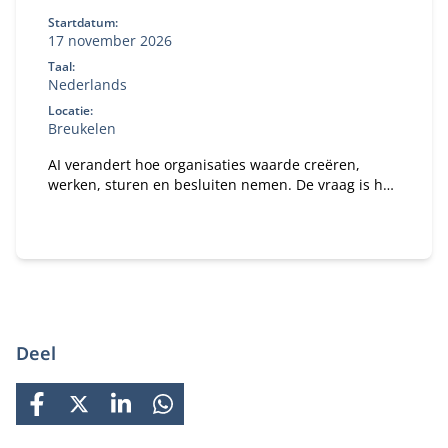
Startdatum:
17 november 2026
Taal:
Nederlands
Locatie:
Breukelen
AI verandert hoe organisaties waarde creëren,
werken, sturen en besluiten nemen. De vraag is hoe
je daar als bestuurder strategisch op stuurt. In dit
programma ontdek je wat AI concreet betekent voor
jouw organisatie en rol als bestuurder of
toezichthouder.
Deel
FACEBOOK
X
LINKEDIN
WHATSAPP