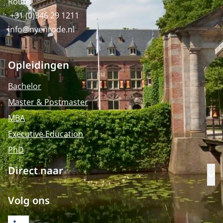
Route
+31 (0)346 29 1211
info@nyenrode.nl
Opleidingen
Bachelor
Master & Postmaster
MBA
Executive Education
PhD
Direct naar
Op
Volg ons