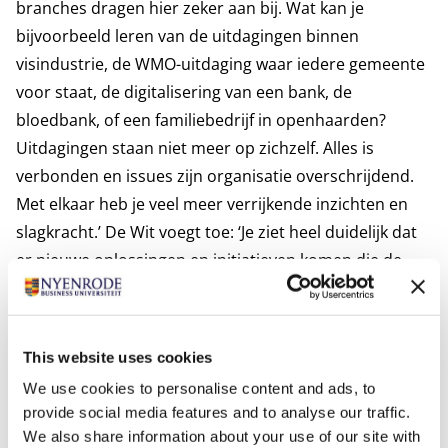
branches dragen hier zeker aan bij. Wat kan je
bijvoorbeeld leren van de uitdagingen binnen
visindustrie, de WMO-uitdaging waar iedere gemeente
voor staat, de digitalisering van een bank, de
bloedbank, of een familiebedrijf in openhaarden?
Uitdagingen staan niet meer op zichzelf. Alles is
verbonden en issues zijn organisatie overschrijdend.
Met elkaar heb je veel meer verrijkende inzichten en
slagkracht.’ De Wit voegt toe: ‘Je ziet heel duidelijk dat
er nieuwe oplossingen en initiatieven komen die de
oude systemen en instituten omzeilen. De snelheid
waarmee de veranderingen zullen gaan, zal iedereen
verrassen.’
This website uses cookies
10 jaar vooruit
We use cookies to personalise content and ads, to
Hoe onze wereld er over 10 jaar uitziet, dat weet
provide social media features and to analyse our traffic.
niemand. Wat we wel kunnen doen is om vanuit een
We also share information about your use of our site with