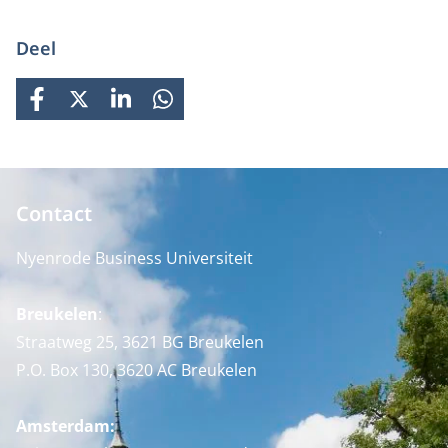
Deel
FACEBOOK
X
LINKEDIN
WHATSAPP
Contact
Nyenrode Business Universiteit
Breukelen
:
Straatweg 25, 3621 BG Breukelen
P.O. Box 130, 3620 AC Breukelen
Amsterdam: