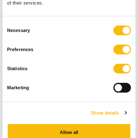
of their services.
Verandermanagement en
Organisatieontwikkeling
Consent
Startdatum:
Necessary
Selection
24 september 2026
Taal:
Nederlands
Preferences
Locatie:
Breukelen
Statistics
Ontwikkel je je kennis en competenties op het
gebied van organisatieverandering binnen de
publieke of private sector.
Marketing
Show details
Allow all