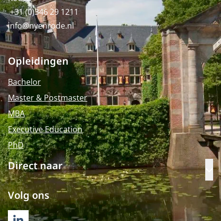
+31 (0)346 29 1211
info@nyenrode.nl
Opleidingen
Bachelor
Master & Postmaster
MBA
Executive Education
PhD
Direct naar
Op
Volg ons