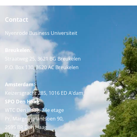
Contact
Nyenrode Business Universiteit
Breukelen
:
Straatweg 25, 3621 BG Breukelen
P.O. Box 130, 3620 AC Breukelen
Amsterdam:
Keizersgracht 285, 1016 ED A'dam
SPO Den Haag
:
WTC Den Haag, 24e etage
Pr. Margrietplantsoen 90,
2595 BR Den Haag
Route