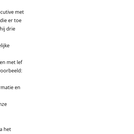
ecutive met
die er toe
hij drie
lijke
en met lef
voorbeeld:
rmatie en
nze
a het