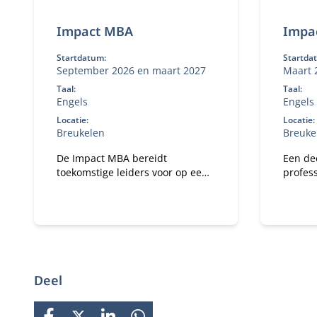
Impact MBA
Impa
Startdatum:
Startda
September 2026 en maart 2027
Maart 
Taal:
Taal:
Engels
Engels
Locatie:
Locatie:
Breukelen
Breuke
De Impact MBA bereidt
Een de
toekomstige leiders voor op een
profess
duurzame en digitale toekomst
maken 
met flexibele studieroutes en
een wereldwijd netwerk.
Deel