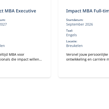
ct MBA Executive
Impact MBA Full-ti
tum:
Startdatum:
2027
September 2026
Taal:
Engels
Locatie:
len
Breukelen
eltijd MBA voor
Versnel jouw persoonlijke
ionals die impact willen
ontwikkeling en carrière 
in hun werk.
voltijd MBA.