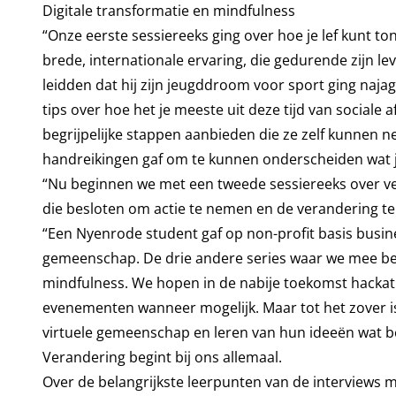
Digitale transformatie en mindfulness
“Onze eerste sessiereeks ging over hoe je lef kunt 
brede, internationale ervaring, die gedurende zijn le
leidden dat hij zijn jeugddroom voor sport ging najagen
tips over hoe het je meeste uit deze tijd van social
begrijpelijke stappen aanbieden die ze zelf kunnen 
handreikingen gaf om te kunnen onderscheiden wat je w
“Nu beginnen we met een tweede sessiereeks over v
die besloten om actie te nemen en de verandering te z
“Een Nyenrode student gaf op non-profit basis busine
gemeenschap. De drie andere series waar we mee bezi
mindfulness. We hopen in de nabije toekomst hacka
evenementen wanneer mogelijk. Maar tot het zover i
virtuele gemeenschap en leren van hun ideeën wat bet
Verandering begint bij ons allemaal.
Over de belangrijkste leerpunten van de interviews 