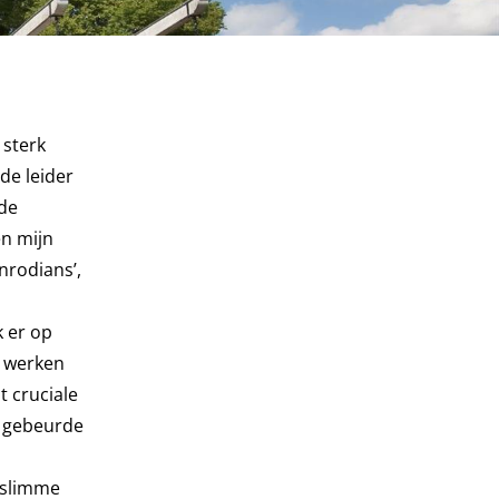
 sterk
de leider
ode
en mijn
nrodians’,
k er op
t werken
 cruciale
t gebeurde
 slimme