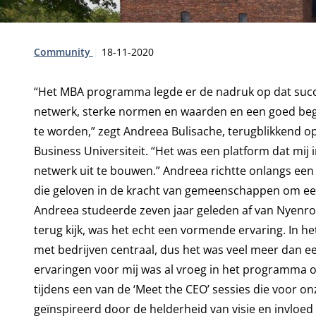
Type:
Publicatiedatum:
Community
18-11-2020
“Het MBA programma legde er de nadruk op dat succe
netwerk, sterke normen en waarden en een goed begr
te worden,” zegt Andreea Bulisache, terugblikkend o
Business Universiteit. “Het was een platform dat mij
netwerk uit te bouwen.” Andreea richtte onlangs ee
die geloven in de kracht van gemeenschappen om ee
Andreea studeerde zeven jaar geleden af van Nyenrode
terug kijk, was het echt een vormende ervaring. In 
met bedrijven centraal, dus het was veel meer dan
ervaringen voor mij was al vroeg in het programma on
tijdens een van de ‘Meet the CEO’ sessies die voor o
geïnspireerd door de helderheid van visie en invlo