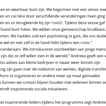
tonen en weerbaar kunt zijn. We begonnen met een senior ex
ven en carrière door verschillende veranderingen heen ging 
 en zo terugkeerde bij zijn ‘roots’. Tijdens deze sessie gaf 
e afstand kunt halen. We wilden onze gemeenschap bruikbare,
nemen. We hadden ook een psycholoog te gast, die ons duide
el en niet zelf in de hand hebt tijdens een crisis.”
eranderaars. We introduceren voorbeelden van jonge mens
ijn die ze zelf willen zien in de wereld.” Andreea geeft een 
ss advies aan kleine bedrijven in zwaar weer binnen zijn
g zijn gaan over de toekomst van werken, digitale transfo
thons te organiseren en andere meer op maat gemaakte
s kunnen we contact blijven houden met iedereen binnen o
reft inspirerende sociale initiatieven.
met inspirerende leiders tijdens het programma zegt Andree