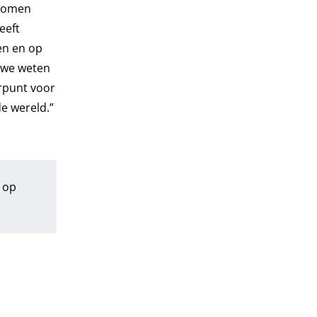
 komen
eeft
en en op
n we weten
erpunt voor
de wereld.”
 op