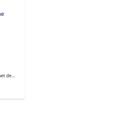
me
met de