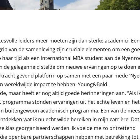
svolle leiders meer moeten zijn dan sterke academici. Een
ip van de samenleving zijn cruciale elementen om een goe
p haar tijd als een International MBA student aan de Nyenr
 in de gelegenheid stelde om nieuwe ervaringen op te doen 
n kracht gevend platform op samen met een paar mede-‘Nye
n wereldwijde impact te hebben: Young&Bold.
, maar heeft er nog altijd goede herinneringen aan. “Als i
het programma stonden ervaringen uit het echte leven en he
 een buitengewoon academisch programma. Een van de meest
tdekken wat ik nu echt wilde bereiken in mijn carrière. Da
nze klas georganiseerd werden. Ik voelde me zo ontzettend
ed die openbare partnerschappen hebben met betrekking tot