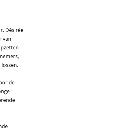
r. Désirée
m van
opzetten
ernemers,
 lossen.
oor de
onge
erende
ende