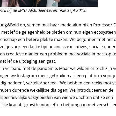
rick bij de IMBA Afstudeer-Ceremonie Sept 2013.
Young&Bold op, samen met haar mede-alumni en Professor D
s met lef de gelegenheid te bieden om hun eigen ecosystee
eenschap een betere plek te maken. We begonnen met het 
zet je voor een korte tijd business executives, sociale ond
een creatieve manier een probleem met sociale impact op te
et lef de uitdaging aan gaat.
 in verband met de pandemie. Maar we wilden er toch zijn v
gingen we Instagram meer gebruiken als een platform voor j
dig hadden”, vertelt Andreea. “We hebben een reeks motiv
nuten durende wekelijkse dialogen. We introduceerden de
spectievelijke vakgebieden van wie we dachten dat ze een
lijke kracht, ‘growth mindset’ en het omgaan met verschill