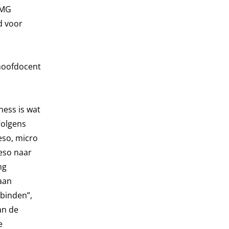
PMG
d voor
 hoofdocent
ness is wat
Volgens
eso, micro
eso naar
ng
 aan
rbinden”,
van de
e