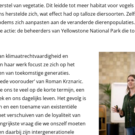
stel van vegetatie. Dit leidde tot meer habitat voor vogels
herstelde zich, wat effect had op talloze diersoorten. Zelf
bodems zich aanpasten aan de veranderde dierenpopulaties.
le actie: de beheerders van Yellowstone National Park die 
an klimaatrechtvaardigheid en
n haar werk focust ze zich op het
n van toekomstige generaties.
oede voorouder’ van Roman Krznaric.
e ons te veel op de korte termijn, een
iek en ons dagelijks leven. Het gevolg is
n en een toename van existentiële
 het verschuiven van de loyaliteit van
ngrijkste vraag die we onszelf moeten
n daarbij zijn intergenerationele