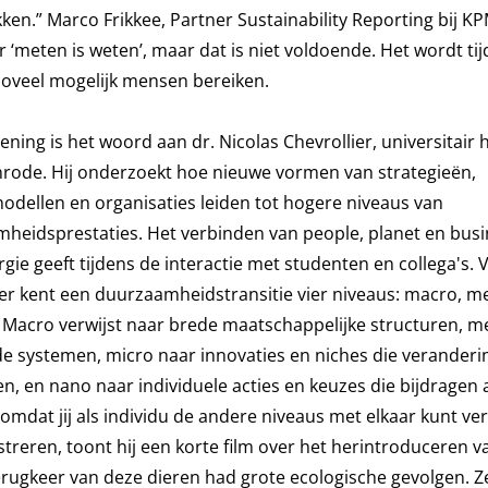
kken.” Marco Frikkee, Partner Sustainability Reporting bij K
‘meten is weten’, maar dat is niet voldoende. Het wordt tij
, zoveel mogelijk mensen bereiken.
ning is het woord aan dr. Nicolas Chevrollier, universitair
rode. Hij onderzoekt hoe nieuwe vormen van strategieën,
modellen en organisaties leiden tot hogere niveaus van
heidsprestaties. Het verbinden van people, planet en busi
ie geeft tijdens de interactie met studenten en collega's. 
ier kent een duurzaamheidstransitie vier niveaus: macro, m
 Macro verwijst naar brede maatschappelijke structuren, m
e systemen, micro naar innovaties en niches die veranderi
en, en nano naar individuele acties en keuzes die bijdragen
 omdat jij als individu de andere niveaus met elkaar kunt ve
llustreren, toont hij een korte film over het herintroduceren 
 terugkeer van deze dieren had grote ecologische gevolgen. Z