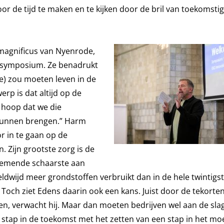
 de tijd te maken en te kijken door de bril van toekomsti
 magnificus van Nyenrode,
 symposium. Ze benadrukt
e) zou moeten leven in de
rp is dat altijd op de
 hoop dat we die
kunnen brengen.” Harm
r in te gaan op de
Zijn grootste zorg is de
enemende schaarste aan
ldwijd meer grondstoffen verbruikt dan in de hele twintigs
Toch ziet Edens daarin ook een kans. Juist door de tekorte
en, verwacht hij. Maar dan moeten bedrijven wel aan de sla
n stap in de toekomst met het zetten van een stap in het mo