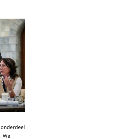
j onderdeel
t. We