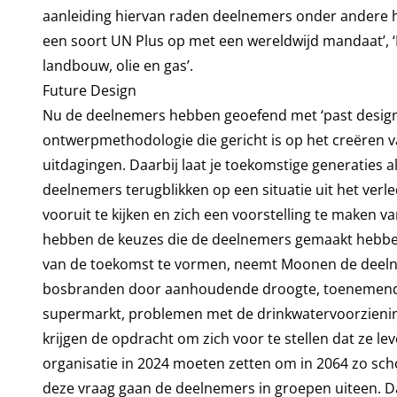
aanleiding hiervan raden deelnemers onder andere he
een soort UN Plus op met een wereldwijd mandaat’, 
landbouw, olie en gas’.
Future Design
Nu de deelnemers hebben geoefend met ‘past design’, 
ontwerpmethodologie die gericht is op het creëren 
uitdagingen. Daarbij laat je toekomstige generaties a
deelnemers terugblikken op een situatie uit het ve
vooruit te kijken en zich een voorstelling te maken v
hebben de keuzes die de deelnemers gemaakt hebben
van de toekomst te vormen, neemt Moonen de deelneme
bosbranden door aanhoudende droogte, toenemende v
supermarkt, problemen met de drinkwatervoorzieni
krijgen de opdracht om zich voor te stellen dat ze l
organisatie in 2024 moeten zetten om in 2064 zo sch
deze vraag gaan de deelnemers in groepen uiteen. Daa