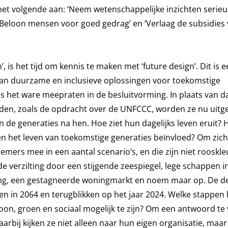
t volgende aan: ‘Neem wetenschappelijke inzichten serieus’
‘Beloon mensen voor goed gedrag’ en ‘Verlaag de subsidies
is het tijd om kennis te maken met ‘future design’. Dit is e
van duurzame en inclusieve oplossingen voor toekomstige
ls het ware meepraten in de besluitvorming. In plaats van d
rleden, zoals de opdracht over de UNFCCC, worden ze nu ui
an de generaties na hen. Hoe ziet hun dagelijks leven eruit? 
 het leven van toekomstige generaties beïnvloed? Om zich
rs mee in een aantal scenario’s, en die zijn niet rooskle
erzilting door een stijgende zeespiegel, lege schappen i
ng, een gestagneerde woningmarkt en noem maar op. De 
even in 2064 en terugblikken op het jaar 2024. Welke stappen
oon, groen en sociaal mogelijk te zijn? Om een antwoord te
rbij kijken ze niet alleen naar hun eigen organisatie, maa