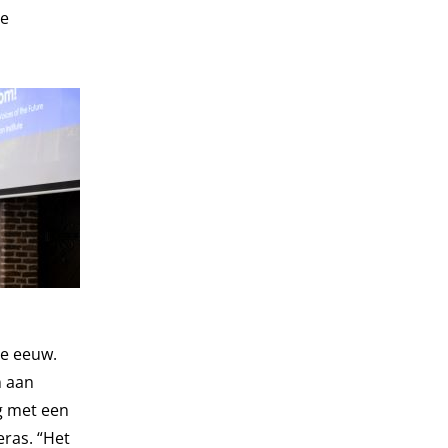
ge
te eeuw.
n aan
g met een
eras. “Het