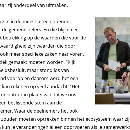
aar zij onderdeel van uitmaken.
ijn in de meest uiteenlopende
de gemene delers. En die blijken er
eft betrekking op de waarden die voor de
chtvaardigheid zijn waarden die door
ook meer specifieke zaken naar voren.
itiek gemaakt moeten worden. “Kijk
eidsbesluit, maar stond los van
stond voorop en daarom werd het een
 kan rekenen op veel aandacht. “Het
 de natuur in plaats van dat we ons
een beslissende stem aan de
lnemer. Waar de deelnemers het ook
lijk zouden moeten optrekken binnen het ecosysteem waar zi
n kun je veranderingen alleen doorvoeren als je samenwerk