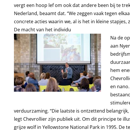
vergt een hoop lef om ook dat andere been bij te tre
Nederland, beaamt dat. “We zeggen vaak tegen elkaar 
concrete acties waarin we, al is het in kleine stapjes
De macht van het individu
Na de ope
aan Nyen
bedrijfs
duurzaam
hem energ
Chevroll
en nano.
bestaand
stimuler
verduurzaming. “Die laatste is ontzettend belangrijk,
legt Chevrollier zijn publiek uit. Om dit principe te i
grijze wolf in Yellowstone National Park in 1995. De