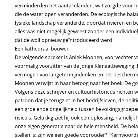
verminderden het aantal elanden, wat zorgde voor her
die de waterlopen veranderden. De ecologische balans 
fysieke landschap veranderde, doordat rivieren en 
alles was niet mogelijk geweest zonder een individue
dat de wolf opnieuw geïntroduceerd werd
Een kathedraal bouwen
De volgende spreker is Aniek Moonen, voorvechter v
voormalig voorzitter van de Jonge Klimaatbeweging. I
vermogen van langetermijndenken en het bescherme
Moonen verwijst in haar betoog naar het boek ‘De g
Volgens deze schrijver en cultuurhistoricus richten w
patroon dat je terugziet in het bedrijfsleven, de polit
een groeiende ongelijkheid tussen bevolkingsgroepe
risico's. Gelukkig ziet hij ook een oplossing, namelijk
onze eigen generatie naar de hele mensheid. De bela
stellen is: zijn we een goede voorouder? “Kernwoorde