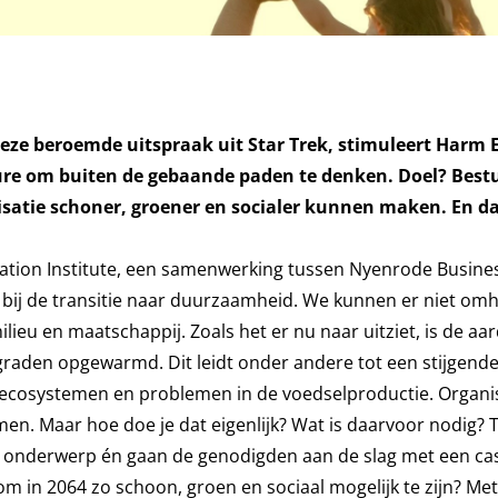
eze beroemde uitspraak uit Star Trek, stimuleert Harm 
ure om buiten de gebaande paden te denken. Doel? Best
satie schoner, groener en socialer kunnen maken. En da
ation Institute, een samenwerking tussen Nyenrode Busine
es bij de transitie naar duurzaamheid. We kunnen er niet om
lieu en maatschappij. Zoals het er nu naar uitziet, is de aar
graden opgewarmd. Dit leidt onder andere tot een stijgend
de ecosystemen en problemen in de voedselproductie. Organi
. Maar hoe doe je dat eigenlijk? Wat is daarvoor nodig? T
it onderwerp én gaan de genodigden aan de slag met een ca
m in 2064 zo schoon, groen en sociaal mogelijk te zijn? Me