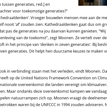
 tussen generaties, red.] en
je achter voor toekomstige generaties?”
kathedraaldenken’. Vroeger bouwden mensen mee aan de me
zelf nooit ‘af’ zouden zien. Kathedraaldenken gaat dus om gr
at pas de generaties na jou daarvan kunnen genieten. “Wij 
nleving van de toekomst”, zegt Moonen. Ze vertelt over de
 in het principe van ‘denken in zeven generaties’. Bij besl
even generaties. Dit helpt hen duurzame keuzes te maken v
 ook in verbinding staan met het verleden, vindt Moonen. 
 heeft op de United Nations Framework Convention on Clim
ternationale overeenkomst die landen verenigt om klimaatve
eren. Maar ondanks deze overeenkomst kampen we vandaag
tapelen natuurrampen zich op. Moonen vraagt de deelneme
 betrokken waren bij de UNFCCC in 1994 zouden adviseren. 