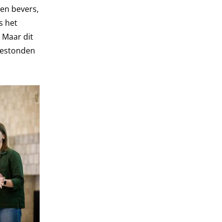
 en bevers,
s het
 Maar dit
toestonden