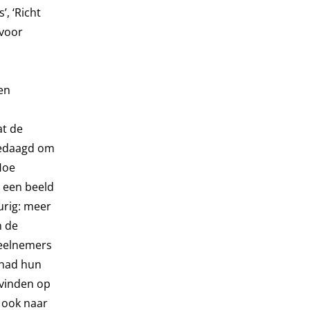
, ‘Richt
 voor
en
at de
tgedaagd om
Hoe
 een beeld
urig: meer
n de
deelnemers
 had hun
 vinden op
r ook naar