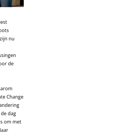
est
oots
zijn nu
issingen
oor de
Daarom
ate Change
randering
 de dag
rs om met
Naar