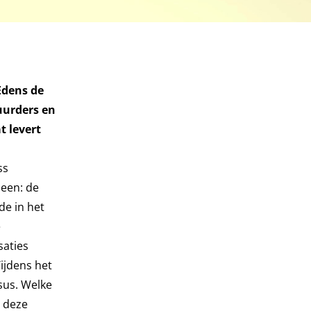
Edens de
uurders en
t levert
ss
heen: de
de in het
e
saties
ijdens het
sus. Welke
t deze