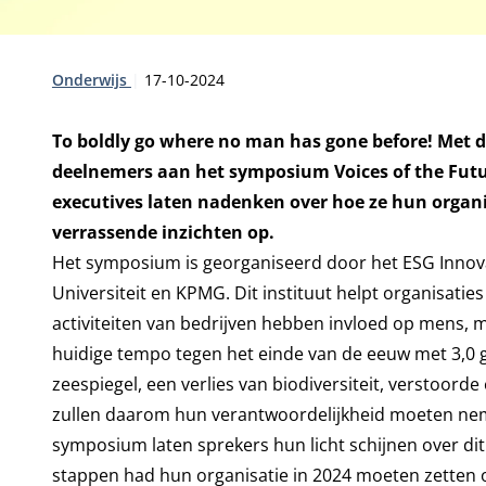
Type:
Publicatiedatum:
Onderwijs
17-10-2024
To boldly go where no man has gone before! Met d
deelnemers aan het symposium Voices of the Fut
executives laten nadenken over hoe ze hun organi
verrassende inzichten op.
Het symposium is georganiseerd door het ESG Innov
Universiteit en KPMG. Dit instituut helpt organisati
activiteiten van bedrijven hebben invloed op mens, mi
huidige tempo tegen het einde van de eeuw met 3,0 
zeespiegel, een verlies van biodiversiteit, verstoor
zullen daarom hun verantwoordelijkheid moeten nemen
symposium laten sprekers hun licht schijnen over d
stappen had hun organisatie in 2024 moeten zetten o