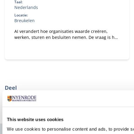
Taal:
Nederlands
Locatie:
Breukelen
AI verandert hoe organisaties waarde creëren,
werken, sturen en besluiten nemen. De vraag is hoe
je daar als bestuurder strategisch op stuurt. In dit
programma ontdek je wat AI concreet betekent voor
jouw organisatie en rol als bestuurder of
toezichthouder.
Deel
FACEBOOK
X
LINKEDIN
WHATSAPP
This website uses cookies
We use cookies to personalise content and ads, to provide s