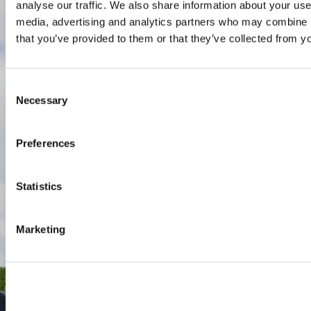
Contact
analyse our traffic. We also share information about your use 
media, advertising and analytics partners who may combine it
Nyenrode Business Universiteit
that you’ve provided to them or that they’ve collected from yo
Breukelen
:
Consent
Straatweg 25, 3621 BG Breukelen
Necessary
Selection
P.O. Box 130, 3620 AC Breukelen
Preferences
Amsterdam:
Keizersgracht 285, 1016 ED A'dam
Statistics
SPO Den Haag
:
WTC Den Haag, 24e etage
Marketing
Pr. Margrietplantsoen 90,
2595 BR Den Haag
Route
+31 (0)346 29 1211
info@nyenrode.nl