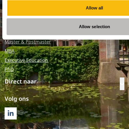
Allow all
Opleidingen
Allow selection
Bachelor
Master & Postmaster
MBA
Executive Education
PhD
Direct naar
Op
Volg ons
LINKEDIN