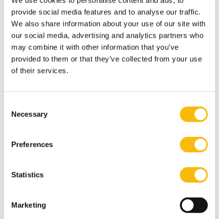
We use cookies to personalise content and ads, to
gesprekken. Mensen in het management worden
provide social media features and to analyse our traffic.
constant getraind op analytisch denken, vaak in de
We also share information about your use of our site with
scope van het bedrijf. Dat moeten we als het ware
our social media, advertising and analytics partners who
afleren.”
may combine it with other information that you’ve
provided to them or that they’ve collected from your use
of their services.
Bij Nyenrode Business Universiteit leren leiders via
opleidingen en ontwikkelprogramma’s hoe ze
Consent
systeemdenken kunnen inzetten om duurzame
Necessary
Selection
verandering te versnellen. Samenwerkingen
aangaan, complexe ketens overzien en
Preferences
tegelijkertijd werken vanuit een persoonlijke
missie, om zo echt impact te maken.
Statistics
Dit interview is eerder gepubliceerd op
Change
Marketing
Inc.
, d.d. 24 februari 2025.