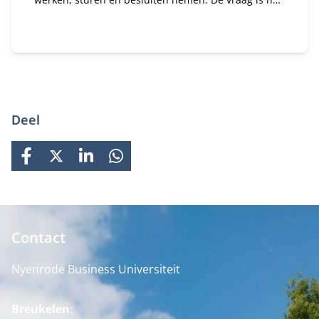
je daar als bestuurder strategisch op stuurt. In dit
programma ontdek je wat AI concreet betekent voor
jouw organisatie en rol als bestuurder of
toezichthouder.
Deel
FACEBOOK
X
LINKEDIN
WHATSAPP
Contact
Nyenrode Business Universiteit
Breukelen
: