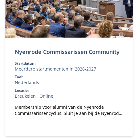
Nyenrode Commissarissen Community
Startdatum:
Meerdere startmomenten in 2026-2027
Taal:
Nederlands
Locatie:
Breukelen
Online
Membership voor alumni van de Nyenrode
Commissarissencyclus. Sluit je aan bij de Nyenrode
Commissarissen Community. Sinds 2018 hebben
honderden alumni van de Commissarissencyclus
zich al aangesloten. Word jij het volgende lid van
onze community?