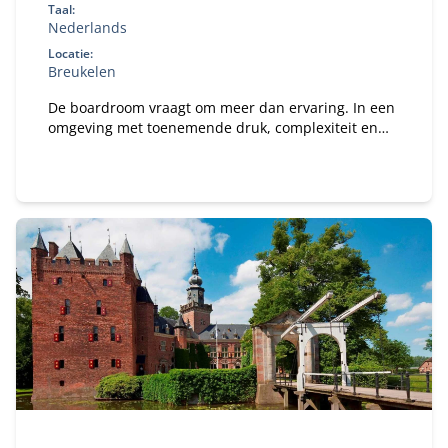
Taal:
Nederlands
Locatie:
Breukelen
De boardroom vraagt om meer dan ervaring. In een
omgeving met toenemende druk, complexiteit en
publieke aandacht wil je een governance-kompas
dat staat — én de boardroom-vaardigheid om
effectief te blijven onder spanning. In het New
Board Program ontwikkel je jouw besluitvorming,
stakeholderdialoog en constructieve tegenspraak,
en vertaal je iedere module direct naar jouw
praktijk.