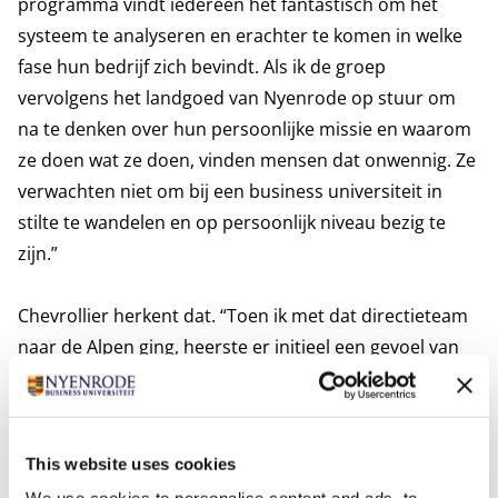
programma vindt iedereen het fantastisch om het
systeem te analyseren en erachter te komen in welke
fase hun bedrijf zich bevindt. Als ik de groep
vervolgens het landgoed van Nyenrode op stuur om
na te denken over hun persoonlijke missie en waarom
ze doen wat ze doen, vinden mensen dat onwennig. Ze
verwachten niet om bij een business universiteit in
stilte te wandelen en op persoonlijk niveau bezig te
zijn.”
Chevrollier herkent dat. “Toen ik met dat directieteam
naar de Alpen ging, heerste er initieel een gevoel van
ongemak. Het voelde onveilig en niet als iets wat een
businessgroep zou moeten doen. Drie dagen later
wilden ze niet meer van de berg af, zo waardevol
This website uses cookies
vonden de deelnemers de ervaring en de onderlinge