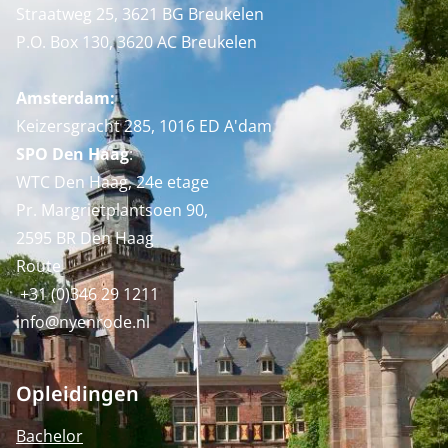
Straatweg 25, 3621 BG Breukelen
P.O. Box 130, 3620 AC Breukelen
Amsterdam:
Keizersgracht 285, 1016 ED A'dam
SPO Den Haag
:
WTC Den Haag, 24e etage
Pr. Margrietplantsoen 90,
2595 BR Den Haag
Route
+31 (0)346 29 1211
info@nyenrode.nl
Opleidingen
Bachelor