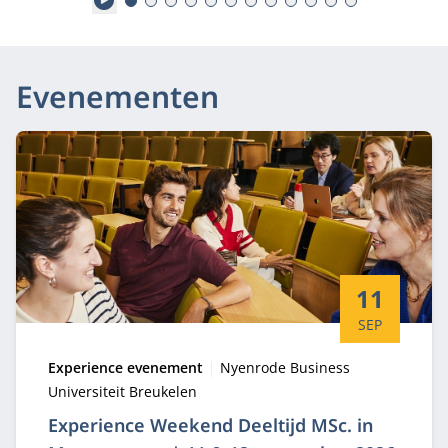
Evenementen
Startdatum:
11
SEP
Type:
Locatie:
Experience evenement
Nyenrode Business
Universiteit Breukelen
Experience Weekend Deeltijd MSc. in