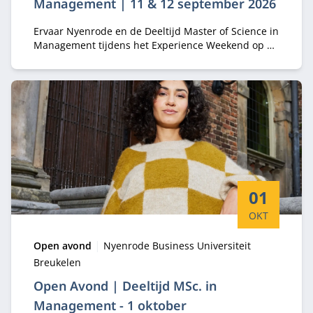
Management | 11 & 12 september 2026
Ervaar Nyenrode en de Deeltijd Master of Science in
Management tijdens het Experience Weekend op 11
en 12 september 2026. Ontmoet je toekomstige
klasgenoten, ontdek de campus, volg college en
maak kennis met de studie-opzet.
Startdatum:
01
OKT
Type:
Locatie:
Open avond
Nyenrode Business Universiteit
Breukelen
Open Avond | Deeltijd MSc. in
Management - 1 oktober