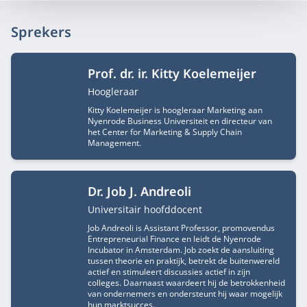
Sprekers
Prof. dr. ir. Kitty Koelemeijer
Functietitel
Hoogleraar
Kitty Koelemeijer is hoogleraar Marketing aan
Nyenrode Business Universiteit en directeur van
het Center for Marketing & Supply Chain
Management.
Dr. Job J. Andreoli
Functietitel
Universitair hoofddocent
Job Andreoli is Assistant Professor, promovendus
Entrepreneurial Finance en leidt de Nyenrode
Incubator in Amsterdam. Job zoekt de aansluiting
tussen theorie en praktijk, betrekt de buitenwereld
actief en stimuleert discussies actief in zijn
colleges. Daarnaast waardeert hij de betrokkenheid
van ondernemers en ondersteunt hij waar mogelijk
hun marktsucces.