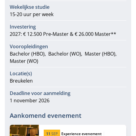
Wekelijkse studie
15-20 uur per week
Investering
2027: € 12.500 Pre-Master & € 26.000 Master**
Vooropleidingen
Bachelor (HBO)
Bachelor (WO)
Master (HBO)
Master (WO)
Locatie(s)
Breukelen
Deadline voor aanmelding
1 november 2026
Aankomend evenement
Startdatum:
Type:
Locatie:
11
SEP
Experience evenement