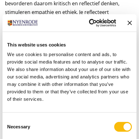
bevorderen daarom kritisch en reflectief denken,
stimuleren empathie en ethiek. Je reflecteert
voortdurend op jouw eigen leiderschap en de
dynamiek met jouw omgeving. Zo leer je jezelf beter
kennen en weet je hoe je met jouw persoonlijke stijl
This website uses cookies
van leiderschap meer impact kunt maken op jouw
We use cookies to personalise content and ads, to
omgeving.
provide social media features and to analyse our traffic.
De rode draad door de MSc. in Management is het vak
We also share information about your use of our site with
Personal Leadership and Development. We moedigen
our social media, advertising and analytics partners who
je aan te ontdekken wat voor soort leider je wilt
may combine it with other information that you’ve
worden, wat je motiveert en wat je talenten zijn. Dat
provided to them or that they’ve collected from your use
doe je niet alleen, je maakt deze reis samen met
of their services.
docenten en je medestudenten.
Internationale studiereis
Consent
Kennis van internationaal ondernemen is van groot
Necessary
Selection
belang in het bedrijfsleven. De internationale