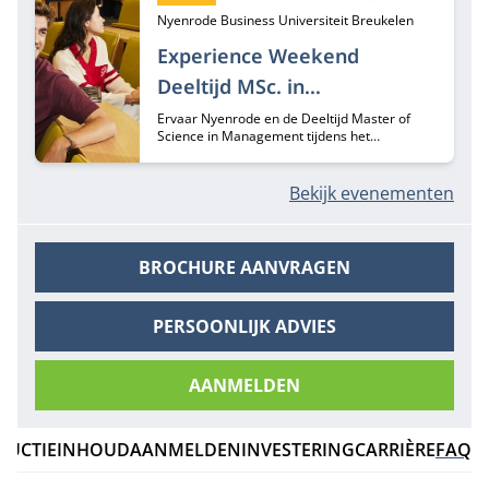
Nyenrode Business Universiteit Breukelen
Experience Weekend
Deeltijd MSc. in
Management | 11 & 12
Ervaar Nyenrode en de Deeltijd Master of
Science in Management tijdens het
september 2026
Experience Weekend op 11 en 12 september
2026. Ontmoet je toekomstige klasgenoten,
ontdek de campus, volg college en maak
Bekijk evenementen
kennis met de studie-opzet.
BROCHURE AANVRAGEN
PERSOONLIJK ADVIES
AANMELDEN
DUCTIE
INHOUD
AANMELDEN
INVESTERING
CARRIÈRE
FAQ