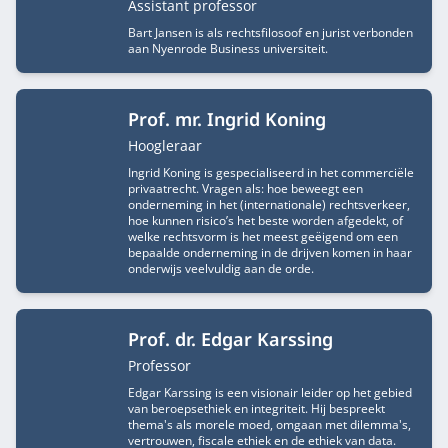
Functietitel
Assistant professor
Bart Jansen is als rechtsfilosoof en jurist verbonden
aan Nyenrode Business universiteit.
Prof. mr. Ingrid Koning
Functietitel
Hoogleraar
Ingrid Koning is gespecialiseerd in het commerciële
privaatrecht. Vragen als: hoe beweegt een
onderneming in het (internationale) rechtsverkeer,
hoe kunnen risico’s het beste worden afgedekt, of
welke rechtsvorm is het meest geëigend om een
bepaalde onderneming in de drijven komen in haar
onderwijs veelvuldig aan de orde.
Prof. dr. Edgar Karssing
Functietitel
Professor
Edgar Karssing is een visionair leider op het gebied
van beroepsethiek en integriteit. Hij bespreekt
thema's als morele moed, omgaan met dilemma's,
vertrouwen, fiscale ethiek en de ethiek van data.