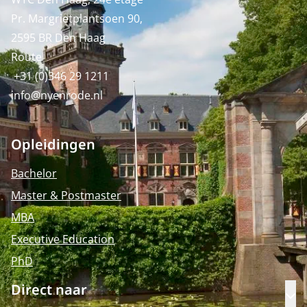
Pr. Margrietplantsoen 90,
2595 BR Den Haag
Route
+31 (0)346 29 1211
info@nyenrode.nl
Opleidingen
Bachelor
Master & Postmaster
MBA
Executive Education
PhD
Direct naar