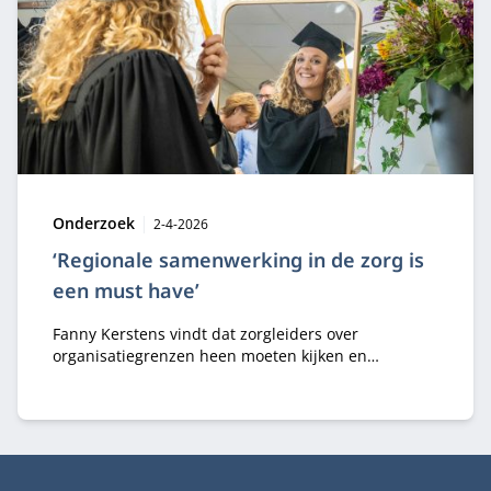
Type:
Publicatiedatum:
Onderzoek
2-4-2026
‘Regionale samenwerking in de zorg is
een must have’
Fanny Kerstens vindt dat zorgleiders over
organisatiegrenzen heen moeten kijken en
regionaal moeten samenwerken. Ze volgde de
Modulaire MBA Public & Private aan Nyenrode om
die complexiteit te doorgronden en won met haar
thesis de Best‑in‑Business Award.