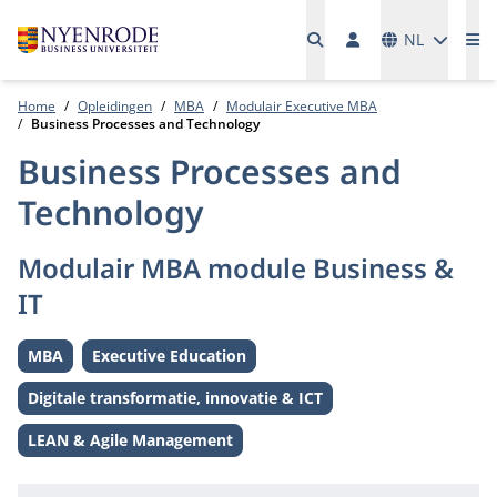
Talen
NL
Me
Home
Opleidingen
MBA
Modulair Executive MBA
Business Processes and Technology
Business Processes and
Technology
Modulair MBA module Business &
IT
MBA
Executive Education
Level:
Level:
Digitale transformatie, innovatie & ICT
Thema:
LEAN & Agile Management
Thema: