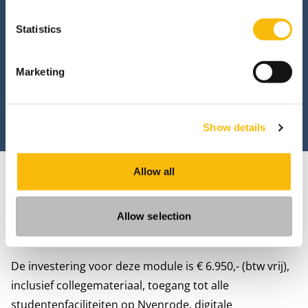
Ben jij geïnteresseerd in de opleiding
Statistics
Business Processes and Technology? Meld
je dan online aan.
Marketing
AANMELDEN
Show details
Allow all
Allow selection
Investering
De investering voor deze module is € 6.950,- (btw vrij),
inclusief collegemateriaal, toegang tot alle
studentenfaciliteiten op Nyenrode, digitale