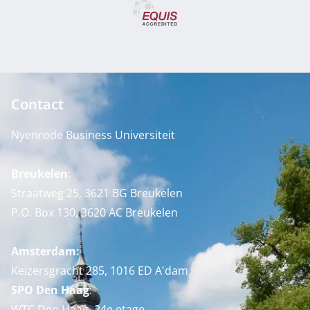
Contact
Nyenrode Business Universiteit
Breukelen
:
Straatweg 25, 3621 BG Breukelen
P.O. Box 130, 3620 AC Breukelen
Amsterdam:
Keizersgracht 285, 1016 ED A'dam
SPO Den Haag
:
WTC Den Haag, 24e etage