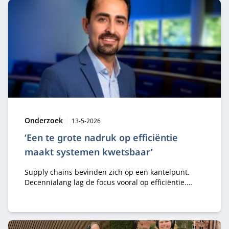
Type:
Publicatiedatum:
Onderzoek
13-5-2026
‘Een te grote nadruk op efficiëntie
maakt systemen kwetsbaar’
Supply chains bevinden zich op een kantelpunt.
Decennialang lag de focus vooral op efficiëntie.
Maar regelgeving, geopolitieke spanningen,
veranderingen in handel, klimaatverstoringen en AI
dwingen organisaties om deze aanpak te
heroverwegen. In zijn oratie presenteert professor