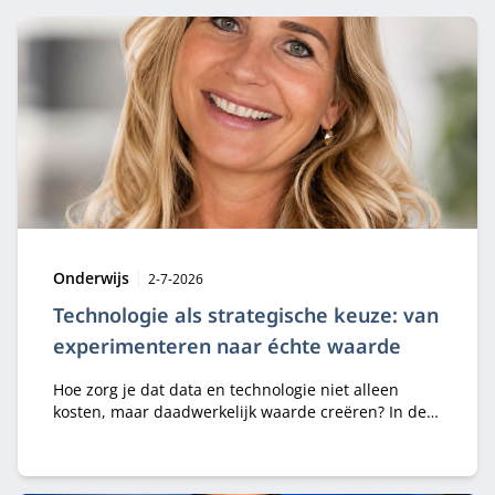
Type:
Publicatiedatum:
Onderwijs
2-7-2026
Technologie als strategische keuze: van
experimenteren naar échte waarde
Hoe zorg je dat data en technologie niet alleen
kosten, maar daadwerkelijk waarde creëren? In de
module Business Value of Data & Technology leren
professionals strategische keuzes maken rondom
digitalisering, AI en innovatie.