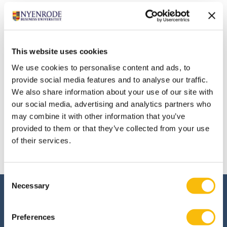
adviseren en alle vragen beantwoorden.
Meld je aan
Enthousiast over de module Business Processes and
Technology? Meld je dan meteen aan. Na de
This website uses cookies
aanmelding ontvang je per e-mail wat er nodig is om je
We use cookies to personalise content and ads, to
inschrijving definitief te maken.
provide social media features and to analyse our traffic.
We also share information about your use of our site with
Introductiebijeenkomst
our social media, advertising and analytics partners who
Is dit je eerste module? Dan word je uitgenodigd voor
may combine it with other information that you’ve
de Introductiebijeenkomst voor nieuwe deelnemers.
provided to them or that they’ve collected from your use
Deze is in maart 2027 van 15:00 - 18:15 uur (exclusief
of their services.
diner). De exacte datum volgt nog.
Consent
Necessary
Selection
Interesse in deze
opleiding?
Preferences