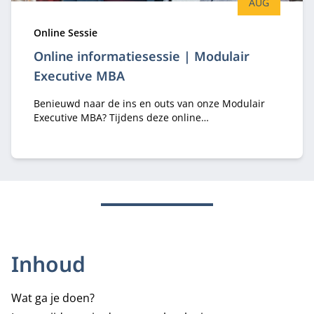
AUG
Type:
Online Sessie
Online informatiesessie | Modulair
Executive MBA
Benieuwd naar de ins en outs van onze Modulair
Executive MBA? Tijdens deze online
informatiesessie hoor je er alles over van
programma-adviseurs Margriet Huberts en Lisa de
Bie.
Inhoud
Wat ga je doen?