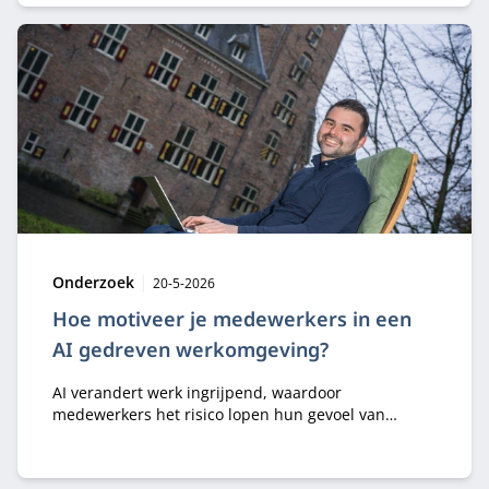
digitalisering, AI en innovatie.
Type:
Publicatiedatum:
Onderzoek
20-5-2026
Hoe motiveer je medewerkers in een
AI gedreven werkomgeving?
AI verandert werk ingrijpend, waardoor
medewerkers het risico lopen hun gevoel van
eigenaarschap, motivatie en professionele identiteit
te verliezen. Dieter Vlaminck benadrukt dat
organisaties AI moeten inzetten om mensen te