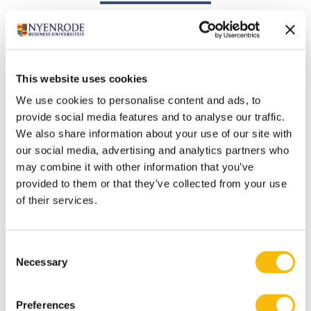
Aanmelden
This website uses cookies
Wat zijn de toelatingseisen?
We use cookies to personalise content and ads, to
Minimaal vijf jaar strategische ervaring als manager,
provide social media features and to analyse our traffic.
bestuurder, ondernemer of in een andere invloedrijke
We also share information about your use of our site with
our social media, advertising and analytics partners who
rol.
may combine it with other information that you’ve
Minimaal een afgeronde bachelor (hbo/wo) of
provided to them or that they’ve collected from your use
aantoonbaar hbo werk- en denkniveau.
of their services.
Beheersing van de Engelse taal.
Meld je aan
Consent
Enthousiast over de module Business Value of Data
Necessary
Selection
and Technology en wil je je alvast inschrijven? Meld je
dan meteen aan. Na de aanmelding ontvang je per e-
Preferences
mail wat er nodig is om je inschrijving definitief te