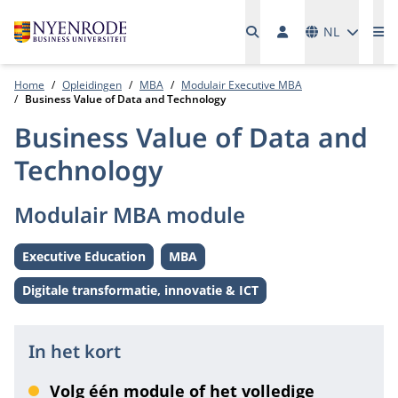
Talen
NL
Me
Home
Opleidingen
MBA
Modulair Executive MBA
Business Value of Data and Technology
Business Value of Data and
Technology
Modulair MBA module
Executive Education
MBA
Level:
Level:
Digitale transformatie, innovatie & ICT
Thema:
In het kort
Volg één module of het volledige