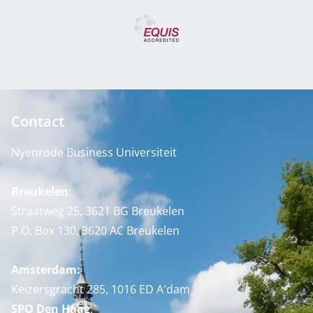
Contact
Nyenrode Business Universiteit
Breukelen
:
Straatweg 25, 3621 BG Breukelen
P.O. Box 130, 3620 AC Breukelen
Amsterdam:
Keizersgracht 285, 1016 ED A'dam
SPO Den Haag
: