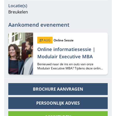
Locatie(s)
Breukelen
Aankomend evenement
Startdatum:
Type:
27
AUG
Online Sessie
Online informatiesessie |
Modulair Executive MBA
Benieuwd naar de ins en outs van onze
Modulair Executive MBA? Tijdens deze online
informatiesessie hoor je er alles over van
programma-adviseurs Margriet Huberts en
Lisa de Bie.
BROCHURE AANVRAGEN
PERSOONLIJK ADVIES