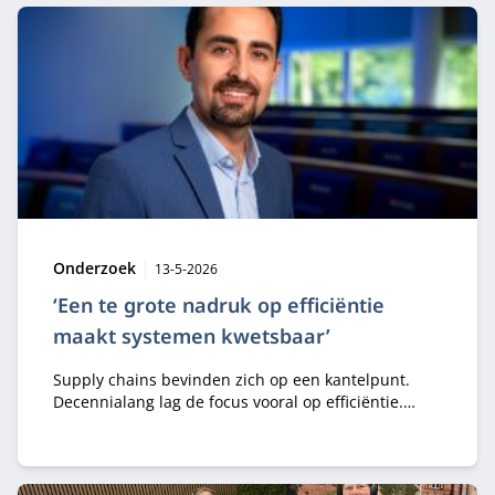
versterken in plaats van te vervangen, zodat
professionals maker blijven van hun eigen werk.
Type:
Publicatiedatum:
Onderzoek
13-5-2026
‘Een te grote nadruk op efficiëntie
maakt systemen kwetsbaar’
Supply chains bevinden zich op een kantelpunt.
Decennialang lag de focus vooral op efficiëntie.
Maar regelgeving, geopolitieke spanningen,
veranderingen in handel, klimaatverstoringen en AI
dwingen organisaties om deze aanpak te
heroverwegen. In zijn oratie presenteert professor