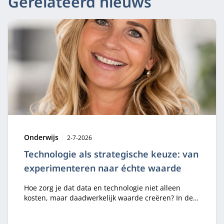
Gerelateerd nieuws
Type:
Publicatiedatum:
Onderwijs
2-7-2026
Technologie als strategische keuze: van
experimenteren naar échte waarde
Hoe zorg je dat data en technologie niet alleen
kosten, maar daadwerkelijk waarde creëren? In de
module Business Value of Data & Technology leren
professionals strategische keuzes maken rondom