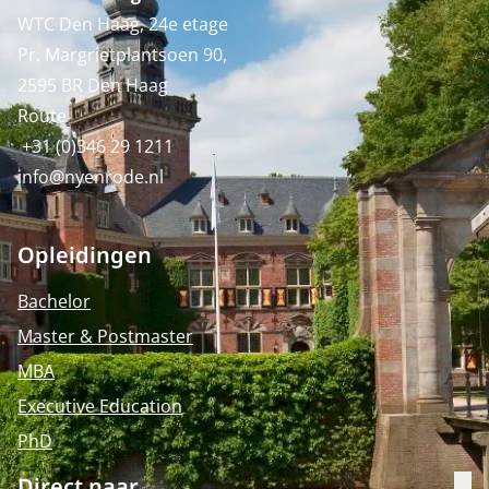
WTC Den Haag, 24e etage
Pr. Margrietplantsoen 90,
2595 BR Den Haag
Route
+31 (0)346 29 1211
info@nyenrode.nl
Opleidingen
Bachelor
Master & Postmaster
MBA
Executive Education
PhD
Direct naar