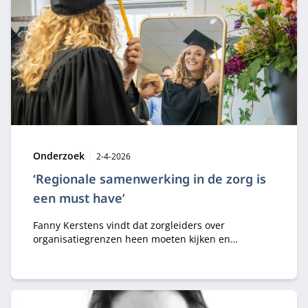
Type:
Publicatiedatum:
Onderzoek
2-4-2026
‘Regionale samenwerking in de zorg is
een must have’
Fanny Kerstens vindt dat zorgleiders over
organisatiegrenzen heen moeten kijken en
regionaal moeten samenwerken. Ze volgde de
Modulaire MBA Public & Private aan Nyenrode om
die complexiteit te doorgronden en won met haar
thesis de Best‑in‑Business Award.