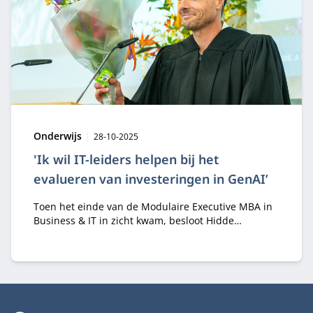
Type:
Publicatiedatum:
Onderwijs
28-10-2025
'Ik wil IT-leiders helpen bij het
evalueren van investeringen in GenAI’
Toen het einde van de Modulaire Executive MBA in
Business & IT in zicht kwam, besloot Hidde
Andriessen dat zijn thesis direct toepasbaar moest
zijn in de dagelijkse praktijk. Met het ontwerpen van
een Decision Support System voor het evalueren
van investeringen in Generatieve AI, sloot hij zijn
opleiding glansrijk af én won hij ook nog de Best-in-
Business Award.