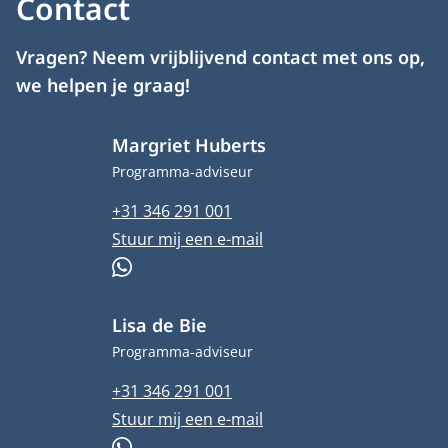
Contact
Vragen? Neem vrijblijvend contact met ons op,
we helpen je graag!
Margriet Huberts
Functietitel
Programma-adviseur
Telefoonnummer
+31 346 291 001
E-mailadres
Stuur mij een e-mail
WhatsApp
Lisa de Bie
Functietitel
Programma-adviseur
Telefoonnummer
+31 346 291 001
E-mailadres
Stuur mij een e-mail
WhatsApp