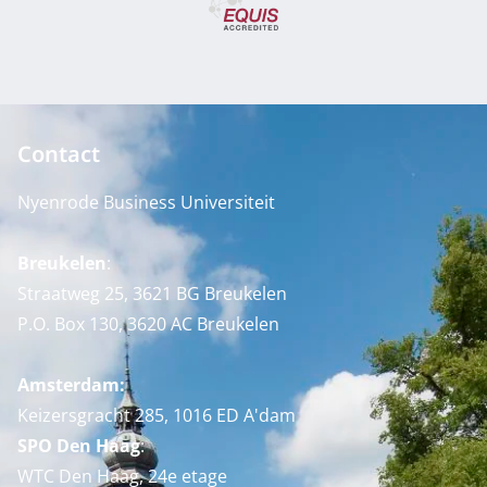
Contact
Nyenrode Business Universiteit
Breukelen
:
Straatweg 25, 3621 BG Breukelen
P.O. Box 130, 3620 AC Breukelen
Amsterdam:
Keizersgracht 285, 1016 ED A'dam
SPO Den Haag
:
WTC Den Haag, 24e etage