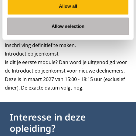
Engelse lees- en luistervaardigheid
Allow all
Enthousiast. Meld je aan
Enthousiast over de module Private Publieke
Allow selection
Samenwerkingen? Meld je dan meteen aan. Na de
aanmelding ontvang je per e-mail wat er nodig is om je
inschrijving definitief te maken.
Introductiebijeenkomst
Is dit je eerste module? Dan word je uitgenodigd voor
de Introductiebijeenkomst voor nieuwe deelnemers.
Deze is in maart 2027 van 15:00 - 18:15 uur (exclusief
diner). De exacte datum volgt nog.
Interesse in deze
opleiding?