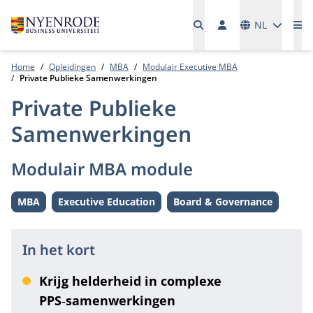
Talen
NL
Me
Home
Opleidingen
MBA
Modulair Executive MBA
Private Publieke Samenwerkingen
Private Publieke
Samenwerkingen
Modulair MBA module
MBA
Executive Education
Board & Governance
Level:
Level:
Thema:
In het kort
Krijg helderheid in complexe
PPS‑samenwerkingen