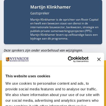
Martijn Klinkhamer
Functietitel
Gastspreker
Martijn Klinkhamer is de oprichter van Rivoir Capital
en heeft een bewezen staat van dienst in de
internationale bouwsector, bankwezen, strategie en
publiek-private samenwerkingsprojecten (PPS).
Martijn Klinkhamer levert op zelfstandige basis een
bijdrage aan dit programma.
Deze sprekers zijn onder voorbehoud van wijzigingen.
Brochure bekijken?
This website uses cookies
We use cookies to personalise content and ads, to
Laat dan je gegevens achter en je ontvangt
provide social media features and to analyse our traffic.
de brochure in je mail.
We also share information about your use of our site with
our social media, advertising and analytics partners who