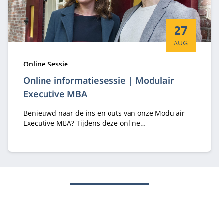
Startdatum:
27
AUG
Type:
Online Sessie
Online informatiesessie | Modulair
Executive MBA
Benieuwd naar de ins en outs van onze Modulair
Executive MBA? Tijdens deze online
informatiesessie hoor je er alles over van
programma-adviseurs Margriet Huberts en Lisa de
Bie.