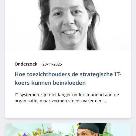
Type:
Publicatiedatum:
Onderzoek
20-11-2025
Hoe toezichthouders de strategische IT-
koers kunnen beïnvloeden
IT-systemen zijn niet langer ondersteunend aan de
organisatie, maar vormen steeds vaker een
essentieel onderdeel van de organisatiestrategie.
Simone van Golden laat met haar
promotieonderzoek zien hoe toezichthouders met
digitale expertise invloed kunnen uitoefenen op de
digitale strategie van een organisatie.