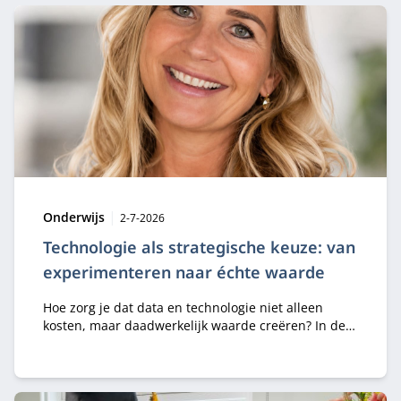
Type:
Publicatiedatum:
Onderwijs
2-7-2026
Technologie als strategische keuze: van
experimenteren naar échte waarde
Hoe zorg je dat data en technologie niet alleen
kosten, maar daadwerkelijk waarde creëren? In de
module Business Value of Data & Technology leren
professionals strategische keuzes maken rondom
digitalisering, AI en innovatie.