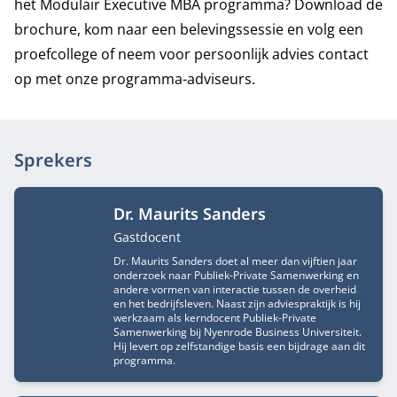
het Modulair Executive MBA programma? Download de
brochure, kom naar een belevingssessie en volg een
proefcollege of neem voor persoonlijk advies contact
op met onze programma-adviseurs.
Sprekers
Dr. Maurits Sanders
Functietitel
Gastdocent
Dr. Maurits Sanders doet al meer dan vijftien jaar
onderzoek naar Publiek-Private Samenwerking en
andere vormen van interactie tussen de overheid
en het bedrijfsleven. Naast zijn adviespraktijk is hij
werkzaam als kerndocent Publiek-Private
Samenwerking bij Nyenrode Business Universiteit.
Hij levert op zelfstandige basis een bijdrage aan dit
programma.