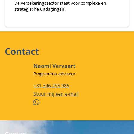
De verzekeringssector staat voor complexe en
strategische uitdagingen.
Contact
Naomi Vervaart
Functietitel
Programma-adviseur
Telefoonnummer
+31 346 295 985
E-mailadres
Stuur mij een e-mail
WhatsApp
Contact