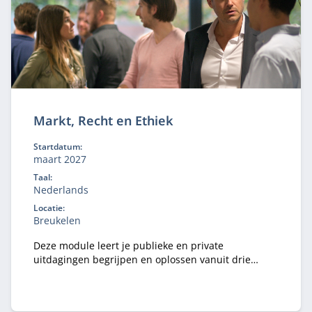
Markt, Recht en Ethiek
Startdatum:
maart 2027
Taal:
Nederlands
Locatie:
Breukelen
Deze module leert je publieke en private
uitdagingen begrijpen en oplossen vanuit drie
invalshoeken: markt, recht en ethiek. En je past dit
direct toe op je eigen organisatiecasus.