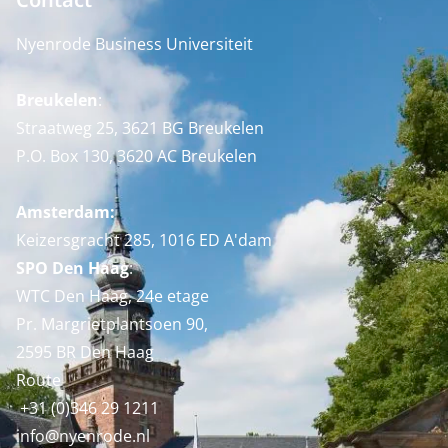
Nyenrode Business Universiteit
Breukelen
:
Straatweg 25, 3621 BG Breukelen
P.O. Box 130, 3620 AC Breukelen
Amsterdam:
Keizersgracht 285, 1016 ED A'dam
SPO Den Haag
:
WTC Den Haag, 24e etage
Pr. Margrietplantsoen 90,
2595 BR Den Haag
Route
+31 (0)346 29 1211
info@nyenrode.nl