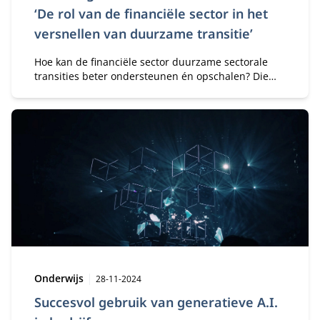
‘De rol van de financiële sector in het
versnellen van duurzame transitie’
Hoe kan de financiële sector duurzame sectorale
transities beter ondersteunen én opschalen? Die
vraag stond centraal in het onderzoeksproject
Financing Transitions, uitgevoerd door Dr. Diane
Zandee RC (Nyenrode Business Universiteit) samen
met Lotte Groen en Martijn de Wit (TNO). In een
interactieve workshop werden de knelpunten en
oplossingsrichtingen getoetst met een breed
gezelschap uit de financiële wereld.
Type:
Publicatiedatum:
Onderwijs
28-11-2024
Succesvol gebruik van generatieve A.I.