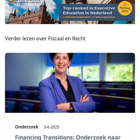
Verder lezen over Fiscaal en Recht
Type:
Publicatiedatum:
Onderzoek
3-6-2025
Financing Transitions: Onderzoek naar