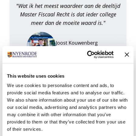
"Wat ik het meest waardeer aan de deeltijd
Master Fiscaal Recht is dat ieder college
meer dan de moeite waard is."
Joost Kouwenberg
Gedreven financieel planner
Lees meer
This website uses cookies
We use cookies to personalise content and ads, to
provide social media features and to analyse our traffic.
Play
We also share information about your use of our site with
our social media, advertising and analytics partners who
Executive Education in Fiscaal recht: Ontwikkel jezelf en
may combine it with other information that you’ve
je team
provided to them or that they’ve collected from your use
Ben je bedrijfsjurist, belastingadviseur, interne of
of their services.
externe accountant, medewerker van de