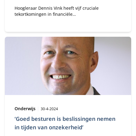
Hoogleraar Dennis Vink heeft vijf cruciale
tekortkomingen in financiële
managementkwaliteiten geïdentificeerd die
managers kunnen belemmeren in hun effectiviteit
en de algehele prestaties van hun organisaties.
Deze tekortkomingen zijn niet alleen theoretisch,
maar hebben praktische implicaties die
organisaties kunnen beïnvloeden.
Type:
Publicatiedatum:
Onderwijs
30-4-2024
‘Goed besturen is beslissingen nemen
in tijden van onzekerheid’