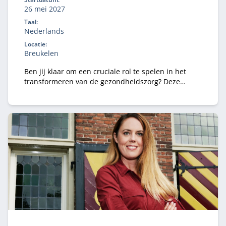
26 mei 2027
Taal:
Nederlands
Locatie:
Breukelen
Ben jij klaar om een cruciale rol te spelen in het
transformeren van de gezondheidszorg? Deze
leergang biedt concrete handvatten voor
zorgbestuurders en (interim) zorgregisseurs om
samenwerkingsverbanden te vernieuwen, te
verbeteren en te versnellen.