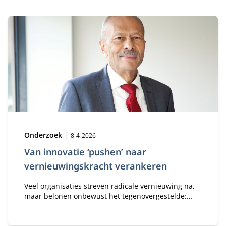
Type:
Publicatiedatum:
Onderzoek
8-4-2026
Van innovatie ‘pushen’ naar
vernieuwingskracht verankeren
Veel organisaties streven radicale vernieuwing na,
maar belonen onbewust het tegenovergestelde:
voorspelbaarheid, controle en korte-
termijnresultaten. Emeritus hoogleraar innovatie