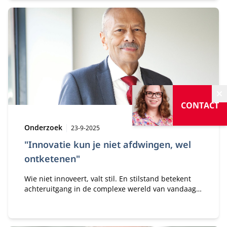
Jeff Gaspersz noemt dat de grootste vijand van
innovatie.
V
CONTACT
Type:
Publicatiedatum:
Onderzoek
23-9-2025
"Innovatie kun je niet afdwingen, wel
ontketenen"
Wie niet innoveert, valt stil. En stilstand betekent
achteruitgang in de complexe wereld van vandaag.
Van AI tot geopolitiek, de uitdagingen waar
bedrijven en overheden voor staan zijn ongekend.
Het is tegen deze achtergrond dat prof. dr. Jeff