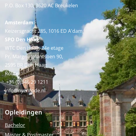
P.O. Box 130, 3620 AC Breukelen
Amsterdam:
Keizersgracht 285, 1016 ED A'dam
SPO Den Haag
:
WTC Den Haag, 24e etage
Pr. Margrietplantsoen 90,
2595 BR Den Haag
Route
+31 (0)346 29 1211
info@nyenrode.nl
Opleidingen
Bachelor
Master & Postmaster