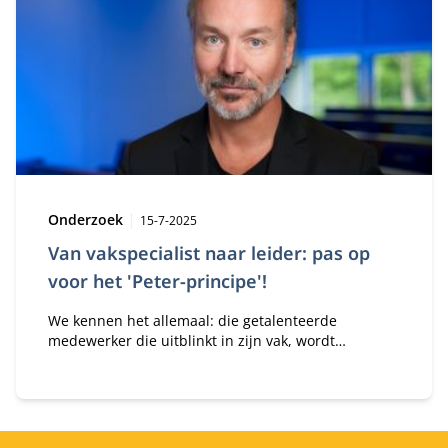
Type:
Publicatiedatum:
Onderzoek
15-7-2025
Van vakspecialist naar leider: pas op
voor het 'Peter-principe'!
We kennen het allemaal: die getalenteerde
medewerker die uitblinkt in zijn vak, wordt
gepromoveerd tot leidinggevende… en loopt
vervolgens volledig vast in zijn nieuwe rol. Niet door
gebrek aan inzet, maar doordat de nieuwe rol iets
heel anders vraagt.