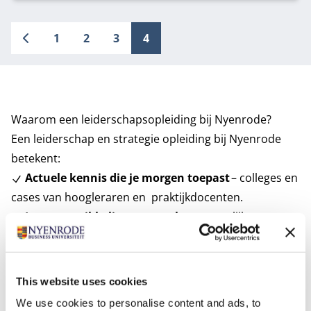
1
2
3
4
Waarom een leiderschapsopleiding bij Nyenrode?
Een leiderschap en strategie opleiding bij Nyenrode
betekent:
Actuele kennis die je morgen toepast
– colleges en
cases van hoogleraren en praktijkdocenten.
Jouw ontwikkeling centraa
l
– persoonlijke
reflectie, feedback en coaching.
Voor elke carrièrefase
– van compacte updates tot
verdiepende leergangen.
This website uses cookies
Flexibel aanbod
– korte programma’s, meerdaagse
We use cookies to personalise content and ads, to