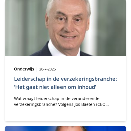
Gaspersz het boek 'Leidinggeven aan innovatie'
heeft uitgebracht.
Type:
Publicatiedatum:
Onderwijs
30-7-2025
Leiderschap in de verzekeringsbranche:
‘Het gaat niet alleen om inhoud’
Wat vraagt leiderschap in de veranderende
verzekeringsbranche? Volgens Jos Baeten (CEO
a.s.r.) draait het om meer dan inhoud: visie,
verbinding en een breed perspectief zijn cruciaal.