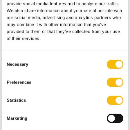
trajecten, individueel of maatwerk voor teams.
provide social media features and to analyse our traffic.
We also share information about your use of our site with
Je ontwikkelt je talent en haalt het beste uit jezelf, je
our social media, advertising and analytics partners who
may combine it with other information that you’ve
team en je organisatie. Door afstand te nemen en
provided to them or that they’ve collected from your use
anders te leren kijken, ontdek je nieuwe perspectieven
of their services.
op complexe vraagstukken. Je leert met meer scherpte
te analyseren, vergroot je strategisch inzicht en
verbreedt je horizon. Zo groei je als professional én
Consent
Necessary
Selection
maak je het verschil als leider.
Preferences
Deze professionals gingen je voor:
Statistics
"Het programma haalt deelnemers bij tijd
en wijle fors uit hun comfortzone en heeft
Marketing
daarmee een maximaal leereffect."