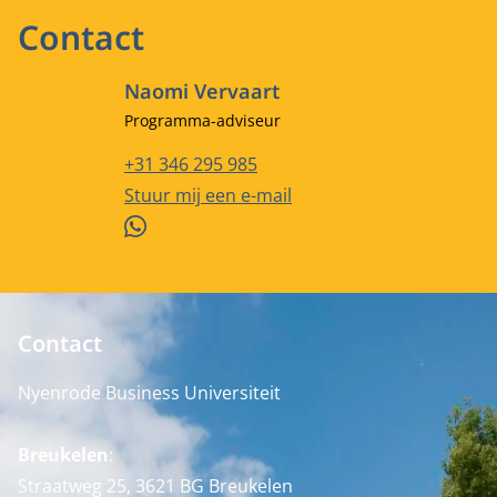
Contact
Naomi Vervaart
Functietitel
Programma-adviseur
Telefoonnummer
+31 346 295 985
E-mailadres
Stuur mij een e-mail
WhatsApp
Contact
Nyenrode Business Universiteit
Breukelen
:
Straatweg 25, 3621 BG Breukelen