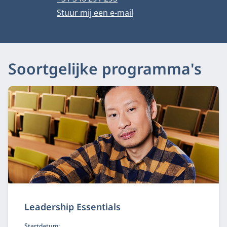
E-mailadres
Stuur mij een e-mail
Soortgelijke programma's
Leadership Essentials
Startdatum: