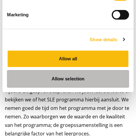
Je kunt je aanmelden voor Senior Leadership Essentials
Marketing
via de aanmeldbutton op de website. Een persoonlijk
intakegesprek is altijd onderdeel van de
aanmeldprocedure. Na afloop van het intakegesprek is
Show details
de inschrijving voor het programma definitief.
Persoonlijk intakegesprek
Allow all
Wil je weten of het SLE programma goed bij je past of
wil je je graag aanmelden voor het programma? Plan
Allow selection
dan een intakegesprek in met de programmamanager.
Tijdens dit gesprek bespreken we jouw leerbehoefte en
bekijken we of het SLE programma hierbij aansluit. We
nemen goed de tijd om het programma met je door te
nemen. Zo waarborgen we de waarde en de kwaliteit
van het programma; de groepssamenstelling is een
belangrijke factor van het leerproces.