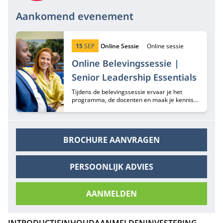
Aankomend evenement
Startdatum:
Type:
Locatie:
15
SEP
Online Sessie
Online sessie
Online Belevingssessie |
Senior Leadership Essentials
Tijdens de belevingssessie ervaar je het
programma, de docenten en maak je kennis
met de Nyenrode Business Universiteit.
BROCHURE AANVRAGEN
PERSOONLIJK ADVIES
AANMELDEN