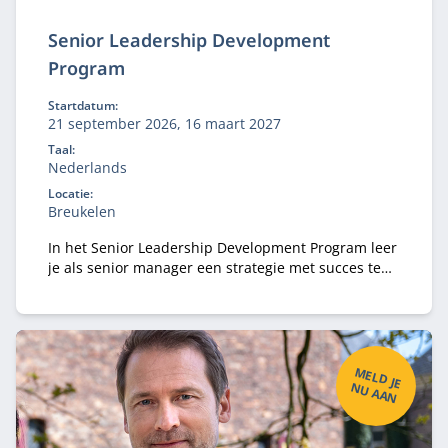
Senior Leadership Development
Program
Startdatum:
21 september 2026, 16 maart 2027
Taal:
Nederlands
Locatie:
Breukelen
In het Senior Leadership Development Program leer
je als senior manager een strategie met succes te
implementeren en ontwikkel persoonlijk
leiderschap.
M
ELD
JE
U
A
A
N
N