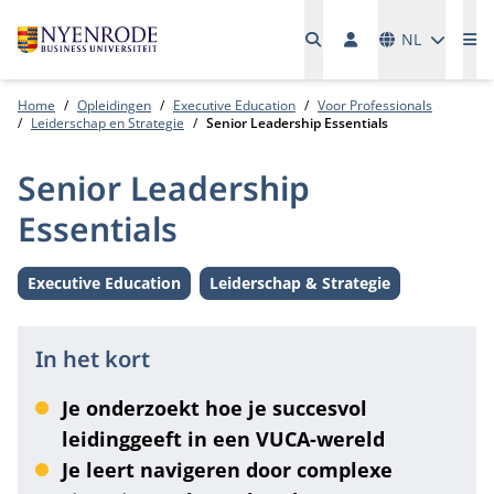
Talen
NL
Me
Home
Opleidingen
Executive Education
Voor Professionals
Leiderschap en Strategie
Senior Leadership Essentials
Senior Leadership
Essentials
Executive Education
Leiderschap & Strategie
Level:
Thema:
In het kort
Je onderzoekt hoe je succesvol
leidinggeeft in een VUCA-wereld
Je leert navigeren door complexe