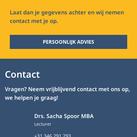
Laat dan je gegevens achter en wij nemen
contact met je op.
PERSOONLIJK ADVIES
Contact
Vragen? Neem vrijblijvend contact met ons op,
we helpen je graag!
Drs. Sacha Spoor MBA
Functietitel
Lecturer
Telefoonnummer
+31 346 291 293