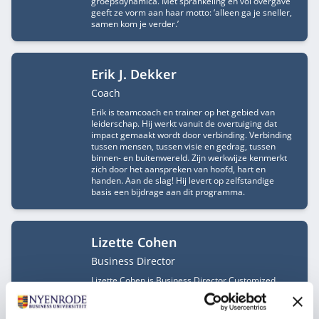
groepsdynamica. Met sprankeling en vol overgave
geeft ze vorm aan haar motto: ‘alleen ga je sneller,
samen kom je verder.’
Erik J. Dekker
Functietitel
Coach
Erik is teamcoach en trainer op het gebied van
leiderschap. Hij werkt vanuit de overtuiging dat
impact gemaakt wordt door verbinding. Verbinding
tussen mensen, tussen visie en gedrag, tussen
binnen- en buitenwereld. Zijn werkwijze kenmerkt
zich door het aanspreken van hoofd, hart en
handen. Aan de slag! Hij levert op zelfstandige
basis een bijdrage aan dit programma.
Lizette Cohen
Functietitel
Business Director
Lizette Cohen is Business Director Customized
Executive Education voor de commercial sector bij
Nyenrode Business Universiteit.