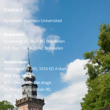
Contact
Nyenrode Business Universiteit
Breukelen
:
Straatweg 25, 3621 BG Breukelen
P.O. Box 130, 3620 AC Breukelen
Amsterdam:
Keizersgracht 285, 1016 ED A'dam
SPO Den Haag
:
WTC Den Haag, 24e etage
Pr. Margrietplantsoen 90,
2595 BR Den Haag
Route