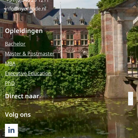
+31 (0)346 29 1211
info@nyenrode.nl
Opleidingen
Bachelor
Master & Postmaster
MBA
Executive Education
PhD
Direct naar
Op
Volg ons
LINKEDIN