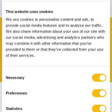
Deze sprekers zijn onder voorbehoud van wijzigingen.
This website uses cookies
We use cookies to personalise content and ads, to
provide social media features and to analyse our traffic.
Brochure bekijken?
We also share information about your use of our site with
our social media, advertising and analytics partners who
may combine it with other information that you’ve
Laat dan je gegevens achter en je ontvangt
provided to them or that they’ve collected from your use
de brochure in je mail.
of their services.
BROCHURE AANVRAGEN
Consent
Necessary
Selection
Preferences
Statistics
Aanmelden