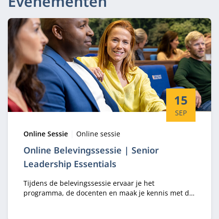
Evenementen
Startdatum:
15
SEP
Type:
Locatie:
Online Sessie
Online sessie
Online Belevingssessie | Senior
Leadership Essentials
Tijdens de belevingssessie ervaar je het
programma, de docenten en maak je kennis met de
Nyenrode Business Universiteit.