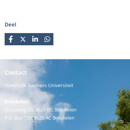
Deel
FACEBOOK
X
LINKEDIN
WHATSAPP
Contact
Nyenrode Business Universiteit
Breukelen
:
Straatweg 25, 3621 BG Breukelen
P.O. Box 130, 3620 AC Breukelen