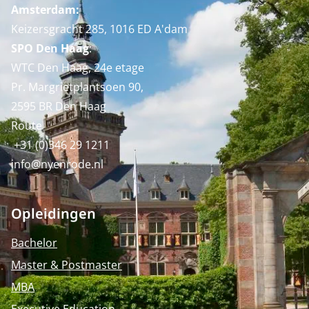
Amsterdam:
Keizersgracht 285, 1016 ED A'dam
SPO Den Haag
:
WTC Den Haag, 24e etage
Pr. Margrietplantsoen 90,
2595 BR Den Haag
Route
+31 (0)346 29 1211
info@nyenrode.nl
Opleidingen
Bachelor
Master & Postmaster
MBA