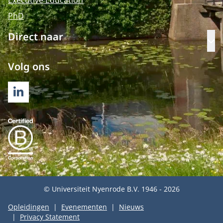
Executive Education
PhD
Direct naar
Op
Volg ons
LINKEDIN
© Universiteit Nyenrode B.V. 1946 - 2026
Opleidingen
Evenementen
Nieuws
Privacy Statement