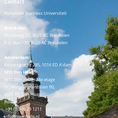
Contact
Nyenrode Business Universiteit
Breukelen
:
Straatweg 25, 3621 BG Breukelen
P.O. Box 130, 3620 AC Breukelen
Amsterdam:
Keizersgracht 285, 1016 ED A'dam
SPO Den Haag
:
WTC Den Haag, 24e etage
Pr. Margrietplantsoen 90,
2595 BR Den Haag
Route
+31 (0)346 29 1211
info@nyenrode.nl