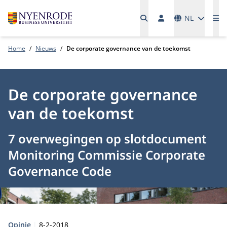
Talen
NL
Me
Home
Nieuws
De corporate governance van de toekomst
De corporate governance
van de toekomst
7 overwegingen op slotdocument
Monitoring Commissie Corporate
Governance Code
Type:
Publicatiedatum:
Opinie
8-2-2018