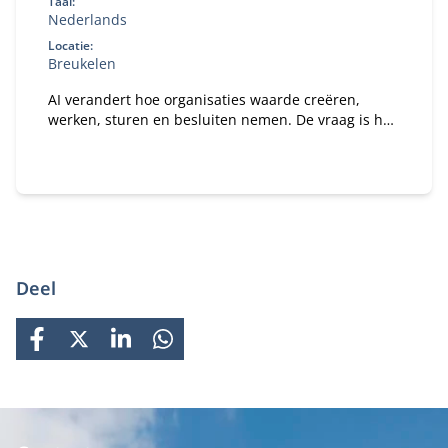
Taal:
Nederlands
Locatie:
Breukelen
AI verandert hoe organisaties waarde creëren,
werken, sturen en besluiten nemen. De vraag is hoe
je daar als bestuurder strategisch op stuurt. In dit
programma ontdek je wat AI concreet betekent voor
jouw organisatie en rol als bestuurder of
toezichthouder.
Deel
FACEBOOK
X
LINKEDIN
WHATSAPP