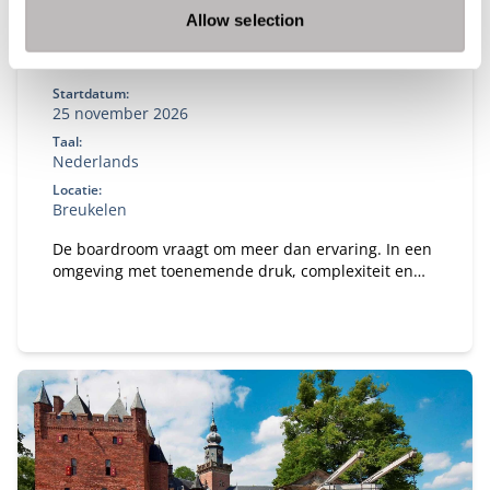
Allow selection
New Board Program
Startdatum:
25 november 2026
Taal:
Nederlands
Locatie:
Breukelen
De boardroom vraagt om meer dan ervaring. In een
omgeving met toenemende druk, complexiteit en
publieke aandacht wil je een governance-kompas
dat staat — én de boardroom-vaardigheid om
effectief te blijven onder spanning. In het New
Board Program ontwikkel je jouw besluitvorming,
stakeholderdialoog en constructieve tegenspraak,
en vertaal je iedere module direct naar jouw
praktijk.