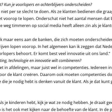
t? Kun je voorlopers en achterblijvers onderscheiden?
 niet per se slecht te doen. Als ze klanten bedienen die gra
iet voorop te lopen. Onderschat niet het aantal mensen dat bl
e weg timmeren op social media heeft alleen zin als je klan
k maar eens aan de banken, die zich moeten onderscheide
ijven lopen voorop. In het algemeen kan ik zeggen dat Ned
orlopers behoort. Er komt best veel innovatie uit ons land.”
ting, technologie en innovatie wilt combineren?
iet in afdelingen, maar juist wel in competenties. Iedereen i
voor de klant creëren. Daarom ook moeten competenties do
die je nodig hebt is denken vanuit de klant. Als je dat kunt 
Als je kinderen hebt, kijk je wat ze nodig hebben. Je draait g
is het ook met kijken naar de behoefte van de klant. In de p