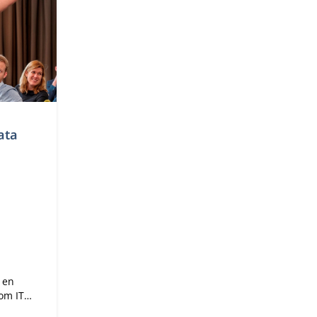
ata
 en
om IT