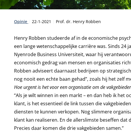
Type:
Publicatiedatum:
Auteur:
Opinie
22-1-2021
Prof. dr. Henry Robben
Henry Robben studeerde af in de economische psych
een lange wetenschappelijke carrière was. Sinds 24 
Nyenrode Business Universiteit, waar hij verantwoord
economisch gedrag van mensen en organisaties richt
Robben adviseert daarnaast bedrijven op strategisch 
nog nooit een echte baan gehad”, zoals hij het zelf 
Hoe urgent is het voor een organisatie om de vakgebiede
“Als je wilt winnen in een markt – en dan heb ik het o
klant, is het essentieel de link tussen die vakgebie
diensten te kunnen verkopen. Nog slimmere organisat
klant kan realiseren. En de allerslimste beseffen dat
Precies daar komen die drie vakgebieden samen.”