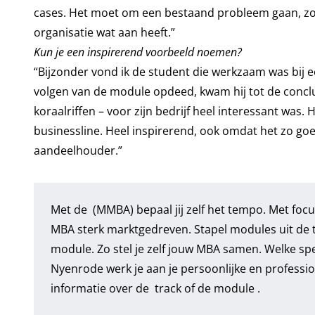
cases. Het moet om een bestaand probleem gaan, zod
organisatie wat aan heeft.”
Kun je een inspirerend voorbeeld noemen?
“Bijzonder vond ik de student die werkzaam was bij ee
volgen van de module opdeed, kwam hij tot de conclu
koraalriffen – voor zijn bedrijf heel interessant was
businessline. Heel inspirerend, ook omdat het zo goe
aandeelhouder.”
Met de (MMBA) bepaal jij zelf het tempo. Met foc
MBA sterk marktgedreven. Stapel modules uit de tr
module. Zo stel je zelf jouw MBA samen. Welke spe
Nyenrode werk je aan je persoonlijke en profession
informatie over de track of de module .