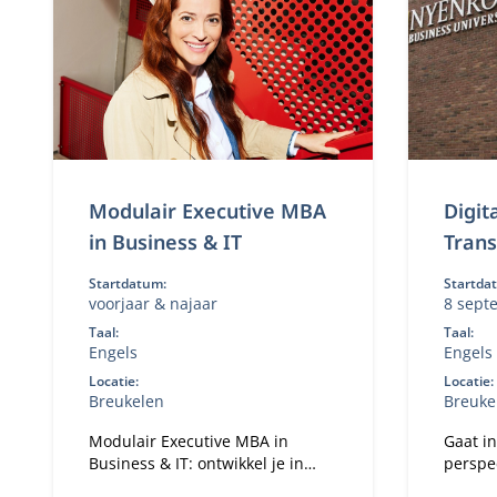
Modulair Executive MBA
Digit
in Business & IT
Tran
Startdatum:
Startda
voorjaar & najaar
8 sept
Taal:
Taal:
Engels
Engels
Locatie:
Locatie:
Breukelen
Breuke
Modulair Executive MBA in
Gaat in
Business & IT: ontwikkel je in
perspec
digitale transformatie, IT
transfo