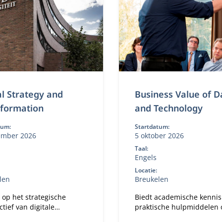
al Strategy and
Business Value of D
sformation
and Technology
tum:
Startdatum:
ember 2026
5 oktober 2026
Taal:
Engels
Locatie:
len
Breukelen
 op het strategische
Biedt academische kennis
tief van digitale
praktische hulpmiddelen 
rmatie in een digitale
en data doelgericht te