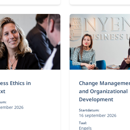
ng.
organiseren.
ess Ethics in
Change Manageme
xt
and Organizational
Development
tum:
tember 2026
Startdatum:
16 september 2026
Taal:
Engels