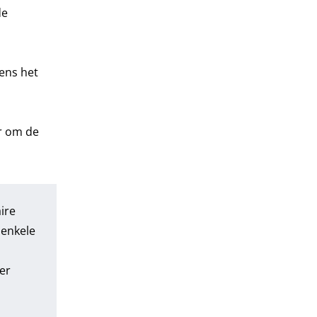
de
dens het
er om de
ire
 enkele
er