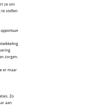
ert ze om
te stellen
t opportuun
ntwikkeling
sering
an zorgen.
e er maar
e
ties. Zo
aar aan