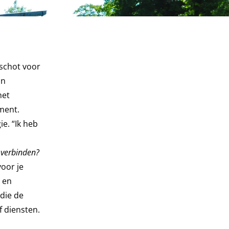
schot voor
an
het
ment.
e. “Ik heb
 verbinden?
voor je
n en
die de
f diensten.