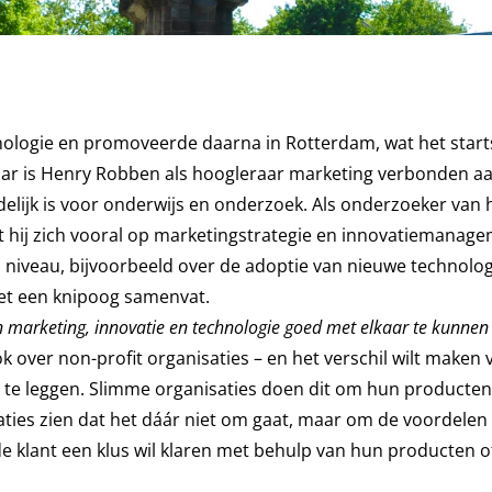
ologie en promoveerde daarna in Rotterdam, wat het start
jaar is Henry Robben als hoogleraar marketing verbonden a
elijk is voor onderwijs en onderzoek. Als onderzoeker van 
 hij zich vooral op marketingstrategie en innovatiemanage
niveau, bijvoorbeeld over de adoptie van nieuwe technologi
met een knipoog samenvat.
n marketing, innovatie en technologie goed met elkaar te kunnen
ok over non-profit organisaties – en het verschil wilt maken 
den te leggen. Slimme organisaties doen dit om hun producte
ies zien dat het dáár niet om gaat, maar om de voordelen 
 de klant een klus wil klaren met behulp van hun producten o