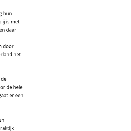
ag hun
ij is met
ten daar
n door
erland het
n de
or de hele
gaat er een
een
raktijk