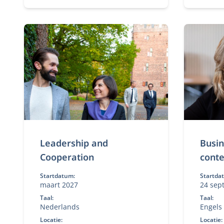
leiderschap en strategie.
omgevi
Flexibele deeltijd MBA voor
ervaren professionals.
Leadership and
Busin
Cooperation
conte
Startdatum:
Startda
maart 2027
24 sep
Taal:
Taal:
Nederlands
Engels
Locatie:
Locatie: