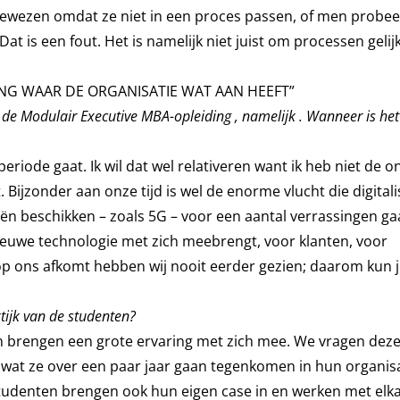
fgewezen omdat ze niet in een proces passen, of men probe
is een fout. Het is namelijk niet juist om processen gelijk 
ING WAAR DE ORGANISATIE WAT AAN HEEFT”
 de Modulair Executive MBA-opleiding , namelijk . Wanneer is he
eriode gaat. Ik wil dat wel relativeren want ik heb niet de o
Bijzonder aan onze tijd is wel de enorme vlucht die digitali
eën beschikken – zoals 5G – voor een aantal verrassingen ga
ieuwe technologie met zich meebrengt, voor klanten, voor
 ons afkomt hebben wij nooit eerder gezien; daarom kun j
tijk van de studenten?
en brengen een grote ervaring met zich mee. We vragen dez
wat ze over een paar jaar gaan tegenkomen in hun organisa
tudenten brengen ook hun eigen case in en werken met elk