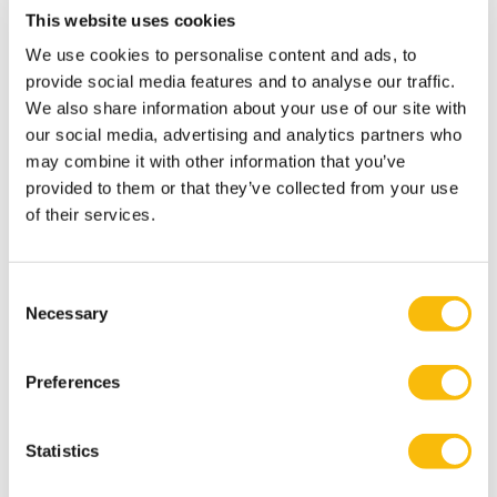
Startdatum:
This website uses cookies
voorjaar & najaar
We use cookies to personalise content and ads, to
Taal:
Nederlands
provide social media features and to analyse our traffic.
We also share information about your use of our site with
Locatie:
Breukelen
our social media, advertising and analytics partners who
may combine it with other information that you’ve
Volg de Modular Executive MBA in Business &
provided to them or that they’ve collected from your use
Sustainable Transitions en leid duurzame
verandering. Flexibele deeltijd MBA voor executives
of their services.
in strategie en transformatie.
Consent
Necessary
Selection
Preferences
Statistics