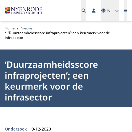
Talen
NL
Me
Home
Nieuws
‘Duurzaamheidsscore infraprojecten’; een keurmerk voor de
infrasector
‘Duurzaamheidsscore
infraprojecten’; een
keurmerk voor de
infrasector
Type:
Publicatiedatum:
Onderzoek
9-12-2020