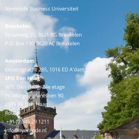
Nyenrode Business Universiteit
Breukelen
:
Straatweg 25, 3621 BG Breukelen
P.O. Box 130, 3620 AC Breukelen
Amsterdam:
Keizersgracht 285, 1016 ED A'dam
SPO Den Haag
:
WTC Den Haag, 24e etage
Pr. Margrietplantsoen 90,
2595 BR Den Haag
Route
+31 (0)346 29 1211
info@nyenrode.nl