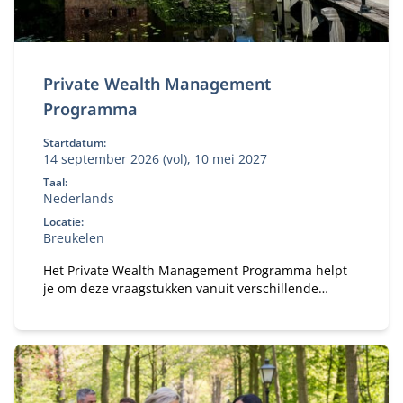
Private Wealth Management
Programma
Startdatum:
14 september 2026 (vol), 10 mei 2027
Taal:
Nederlands
Locatie:
Breukelen
Het Private Wealth Management Programma helpt
je om deze vraagstukken vanuit verschillende
perspectieven te begrijpen en hier weloverwogen
mee om te gaan. Je ontwikkelt de kennis, inzichten
en vaardigheden om een actieve en waardevolle rol
te vervullen binnen een ondernemende of
vermogende familie.