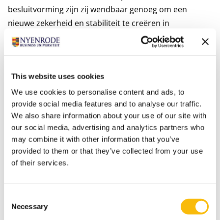
besluitvorming zijn zij wendbaar genoeg om een
nieuwe zekerheid en stabiliteit te creëren in
crisissituaties.”
Klik hier voor de link naar de whitepaper van het
This website uses cookies
onderzoek.
We use cookies to personalise content and ads, to
provide social media features and to analyse our traffic.
Over het RSM-Nyenrode Familiebedrijven-
We also share information about your use of our site with
onderzoekspanel
our social media, advertising and analytics partners who
In 2019 zijn RSM en Nyenrode Business
may combine it with other information that you’ve
Universiteit een onderzoekspanel gericht op
provided to them or that they’ve collected from your use
familiebedrijven gestart. Nu nemen 70 grotere
of their services.
familiebedrijven deel aan het panel en het aantal
stijgt gestaag. 86% procent van de respondenten
Consent
is daadwerkelijk zelf eigenaar in het familiebedrijf,
Necessary
Selection
terwijl 9% van de respondenten familie is van de