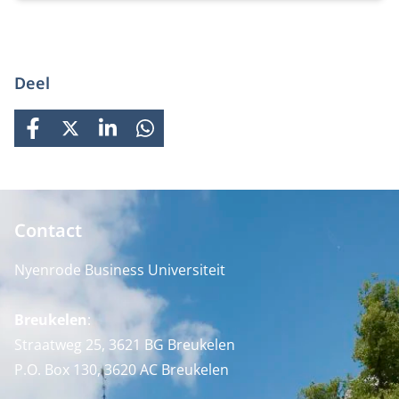
Deel
FACEBOOK
X
LINKEDIN
WHATSAPP
Contact
Nyenrode Business Universiteit
Breukelen
:
Straatweg 25, 3621 BG Breukelen
P.O. Box 130, 3620 AC Breukelen