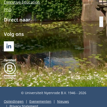
Executive Education
PhD
Direct naar
Op
Volg ons
LINKEDIN
© Universiteit Nyenrode B.V. 1946 - 2026
Opleidingen
Evenementen
Nieuws
Privacy Statement