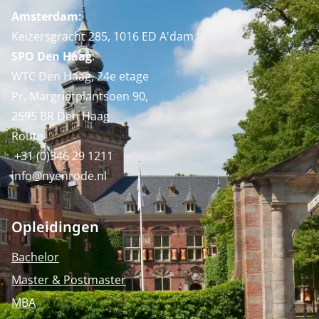
Amsterdam:
Keizersgracht 285, 1016 ED A'dam
SPO Den Haag
:
WTC Den Haag, 24e etage
Pr. Margrietplantsoen 90,
2595 BR Den Haag
Route
+31 (0)346 29 1211
info@nyenrode.nl
Opleidingen
Bachelor
Master & Postmaster
MBA