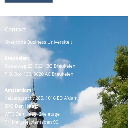
Contact
Nyenrode Business Universiteit
Breukelen
:
Straatweg 25, 3621 BG Breukelen
P.O. Box 130, 3620 AC Breukelen
Amsterdam:
Keizersgracht 285, 1016 ED A'dam
SPO Den Haag
:
WTC Den Haag, 24e etage
Pr. Margrietplantsoen 90,