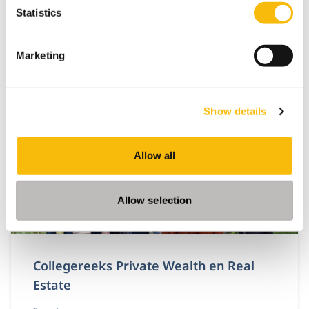
Locatie:
Statistics
Breukelen
Voldoe als makelaar/ taxateur op een zo efficiënt
Marketing
mogelijke wijze aan jouw
hercertificeringsverplichting voor VastgoedCert en
het NRVT.
Show details
Allow all
Allow selection
Collegereeks Private Wealth en Real
Estate