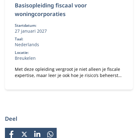
Basisopleiding fiscaal voor
woningcorporaties
Startdatum:
27 januari 2027
Taal:
Nederlands
Locatie:
Breukelen
Met deze opleiding vergroot je niet alleen je fiscale
expertise, maar leer je ook hoe je risico’s beheerst
en fiscale voordelen optimaal benut.
Deel
FACEBOOK
X
LINKEDIN
WHATSAPP