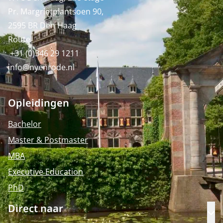
Pr. Margrietplantsoen 90,
2595 BR Den Haag
Route
+31 (0)346 29 1211
info@nyenrode.nl
Opleidingen
Bachelor
Master & Postmaster
MBA
Executive Education
PhD
Direct naar