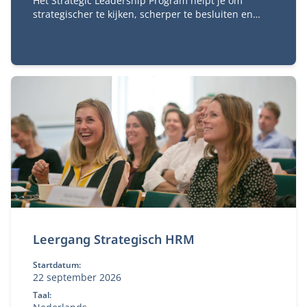
Het Strategic Leadership Program helpt je om
strategischer te kijken, scherper te besluiten en
richting te geven aan complexe veranderopgaven. Je
verdiept je in strategie, digitale transformatie,
businessmodelinnovatie, verandermanagement en
besluitvorming.
Leergang Strategisch HRM
Startdatum:
22 september 2026
Taal: