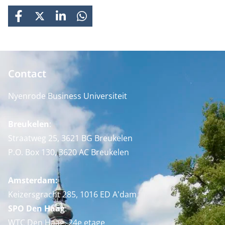
FACEBOOK
X
LINKEDIN
WHATSAPP
Contact
Nyenrode Business Universiteit
Breukelen
:
Straatweg 25, 3621 BG Breukelen
P.O. Box 130, 3620 AC Breukelen
Amsterdam:
Keizersgracht 285, 1016 ED A'dam
SPO Den Haag
:
WTC Den Haag, 24e etage