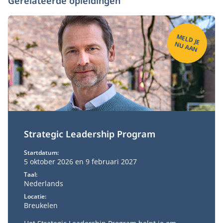
Gerelateerde opleidingen
M
ELD
JE
U
A
A
N
N
Strategic Leadership Program
Startdatum:
5 oktober 2026 en 9 februari 2027
Taal:
Nederlands
Locatie:
Breukelen