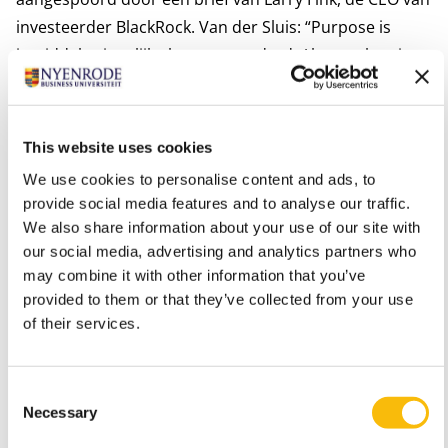
investeerder BlackRock. Van der Sluis: “Purpose is
inmiddels eigenlijk alweer verouderd. Als opvolger is
nu de promise op komst. Dat is de belofte die
organisaties aan de wereld doen. Wat geef je terug aan
de gemeenschap? Wat beloof je de volgende
This website uses cookies
generatie? Om die belofte na te komen, is een
We use cookies to personalise content and ads, to
innovatief doel nodig dat je samen omarmt en handen
provide social media features and to analyse our traffic.
en voeten geeft.”
We also share information about your use of our site with
Emotie van vernieuwing
our social media, advertising and analytics partners who
may combine it with other information that you’ve
Zo’n bruisend geheel van mensen en teams begint bij
provided to them or that they’ve collected from your use
mensen die het helemaal voor zich zien. Van der Sluis:
of their services.
“Een beetje zoals deelnemers aan het
televisieprogramma Ik vertrek een bouwval kunnen
ophemelen. Als kijker snap je niet wat ze er in zien
Consent
Necessary
Selection
maar zij zien het helemaal voor zich. Zij geloven in het
project en gaan er met hart en ziel voor.