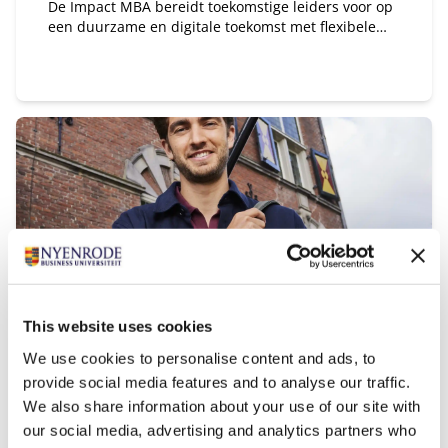
De Impact MBA bereidt toekomstige leiders voor op
een duurzame en digitale toekomst met flexibele
studieroutes en een wereldwijd netwerk.
This website uses cookies
Impact MBA Executive
We use cookies to personalise content and ads, to
provide social media features and to analyse our traffic.
Startdatum:
We also share information about your use of our site with
Maart 2027
our social media, advertising and analytics partners who
Taal: