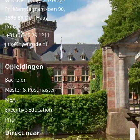
WTC Den Haag, 24e etage
Pr. Margrietplantsoen 90,
2595 BR Den Haag
Route
+31 (0)346 29 1211
info@nyenrode.nl
Opleidingen
Bachelor
Master & Postmaster
MBA
Executive Education
PhD
Direct naar