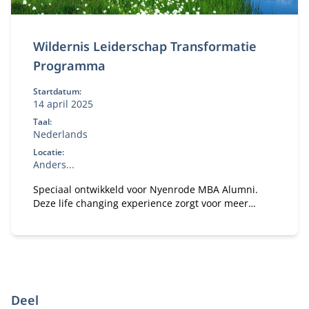
Wildernis Leiderschap Transformatie
Programma
Startdatum:
14 april 2025
Taal:
Nederlands
Locatie:
Anders...
Speciaal ontwikkeld voor Nyenrode MBA Alumni.
Deze life changing experience zorgt voor meer
vertrouwen en focus om veranderingen in gang te
zetten in je persoonlijke leven en de organisatie
waarin je werkt.
Deel