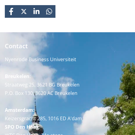
FACEBOOK
X
LINKEDIN
WHATSAPP
Contact
Nyenrode Business Universiteit
Breukelen
:
Straatweg 25, 3621 BG Breukelen
P.O. Box 130, 3620 AC Breukelen
Amsterdam:
Keizersgracht 285, 1016 ED A'dam
SPO Den Haag
: