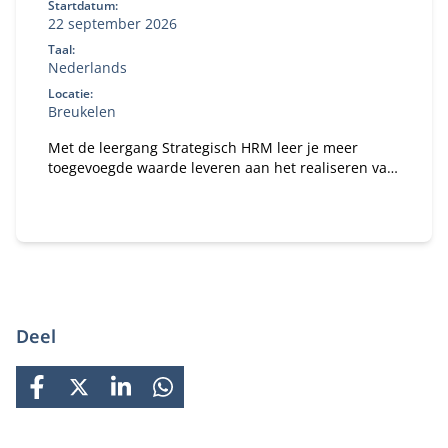
Startdatum:
22 september 2026
Taal:
Nederlands
Locatie:
Breukelen
Met de leergang Strategisch HRM leer je meer
toegevoegde waarde leveren aan het realiseren van
de doelstellingen van jouw organisatie in een
dynamische wereld.
Deel
FACEBOOK
X
LINKEDIN
WHATSAPP