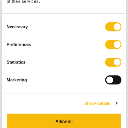
of their services.
Verandermanagement en
Organisatieontwikkeling
Consent
Startdatum:
Necessary
Selection
24 september 2026
Taal:
Nederlands
Preferences
Locatie:
Breukelen
Statistics
Ontwikkel je je kennis en competenties op het
gebied van organisatieverandering binnen de
publieke of private sector.
Marketing
Show details
Allow all