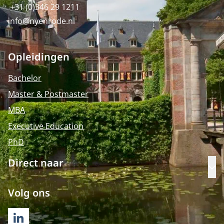
+31 (0)346 29 1211
info@nyenrode.nl
Opleidingen
Bachelor
Master & Postmaster
MBA
Executive Education
PhD
Direct naar
Op
Volg ons
LINKEDIN