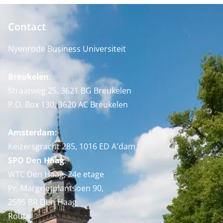
Contact
Nyenrode Business Universiteit
Breukelen
:
Straatweg 25, 3621 BG Breukelen
P.O. Box 130, 3620 AC Breukelen
Amsterdam:
Keizersgracht 285, 1016 ED A'dam
SPO Den Haag
:
WTC Den Haag, 24e etage
Pr. Margrietplantsoen 90,
2595 BR Den Haag
Route