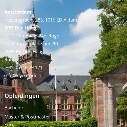
Amsterdam:
Keizersgracht 285, 1016 ED A'dam
SPO Den Haag
:
WTC Den Haag, 24e etage
Pr. Margrietplantsoen 90,
2595 BR Den Haag
Route
+31 (0)346 29 1211
info@nyenrode.nl
Opleidingen
Bachelor
Master & Postmaster
MBA