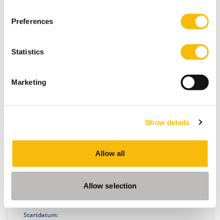
Locatie:
Breukelen
Preferences
Word een leider op het snijvlak van publiek en
privaat. De Modulair Executive MBA in Public &
Statistics
Private leert je strategie, samenwerking en
governance in complexe stakeholderomgevingen.
Marketing
Show details
Allow all
Allow selection
Samenwerken en Leiderschap
Startdatum: