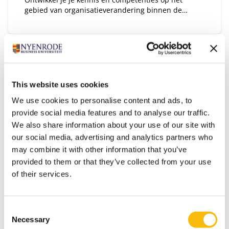
gebied van organisatieverandering binnen de
publieke of private sector.
This website uses cookies
We use cookies to personalise content and ads, to
provide social media features and to analyse our traffic.
We also share information about your use of our site with
our social media, advertising and analytics partners who
may combine it with other information that you’ve
provided to them or that they’ve collected from your use
Modulair Executive MBA in Public &
of their services.
Private
Startdatum:
voorjaar & najaar
Consent
Necessary
Taal:
Selection
Nederlands