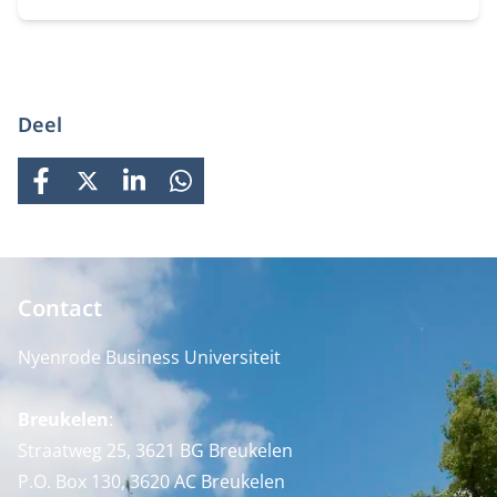
Deel
FACEBOOK
X
LINKEDIN
WHATSAPP
Contact
Nyenrode Business Universiteit
Breukelen
:
Straatweg 25, 3621 BG Breukelen
P.O. Box 130, 3620 AC Breukelen