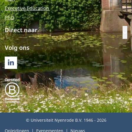
Executive Education
PhD
Direct naar
Op
Volg ons
LINKEDIN
© Universiteit Nyenrode B.V. 1946 - 2026
Opleidingen
Evenementen
Nieuws