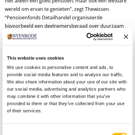
niet alleen een goed pensioen, maar ook een leefbare
wereld om ervan te genieten”, zegt Thewissen.
“Pensioenfonds Detailhandel organiseerde
bijvoorbeeld een deelnemersberaad over duurzaam
beleggen, en grote fondsen als ABP en PFZW peilen
regelmatig de voorkeuren van hun achterban.
Legitimiteit komt niet uit spreadsheets, maar uit
This website uses cookies
keuzes die passen bij wat mensen belangrijk vinden.”
We use cookies to personalise content and ads, to
Nieuwe denkkaders en effectievere samenwerking
provide social media features and to analyse our traffic.
versnellen route naar brede welvaart
We also share information about your use of our site with
De maatschappelijke uitdagingen van vandaag vragen
our social media, advertising and analytics partners who
om lef, nieuwe denkkaders en samenwerking buiten de
may combine it with other information that you’ve
gebaande paden. Met hun leerstoelen bouwen
provided to them or that they’ve collected from your use
Thewissen en Schramade aan precies dat fundament –
of their services.
zodat pensioenfondsen niet alleen beleggen voor
rendement, maar voor een toekomst waarin dat
Consent