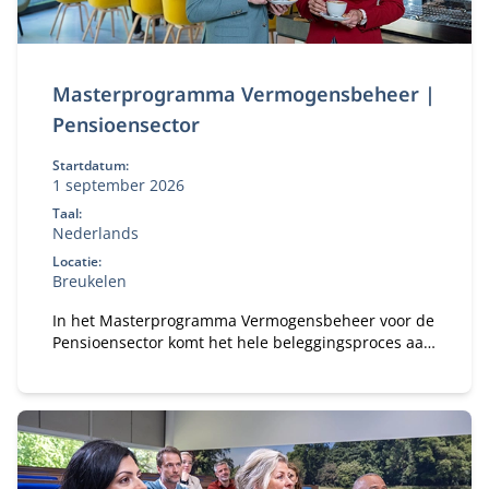
Masterprogramma Vermogensbeheer |
Pensioensector
Startdatum:
1 september 2026
Taal:
Nederlands
Locatie:
Breukelen
In het Masterprogramma Vermogensbeheer voor de
Pensioensector komt het hele beleggingsproces aan
bod – van beleid tot uitvoering. Als
pensioenfondsbestuurder krijg je inzicht in actuele
dilemma’s, leer je van experts én collega-
bestuurders en vertaal je dit direct naar het beleid
van jouw fonds