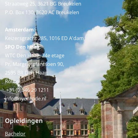
Straatweg 25, 3621 BG Breukelen
P.O. Box 130, 3620 AC Breukelen
Amsterdam:
Keizersgracht 285, 1016 ED A'dam
SPO Den Haag
:
WTC Den Haag, 24e etage
Pr. Margrietplantsoen 90,
2595 BR Den Haag
Route
+31 (0)346 29 1211
info@nyenrode.nl
Opleidingen
Bachelor