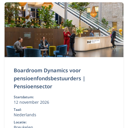
uitdagingen. Zo krijg je inzicht én handvatten om de
strategische koers van jouw pensioenorganisatie te
versterken.
Boardroom Dynamics voor
pensioenfondsbestuurders |
Pensioensector
Startdatum:
12 november 2026
Taal:
Nederlands
Locatie:
Breukelen