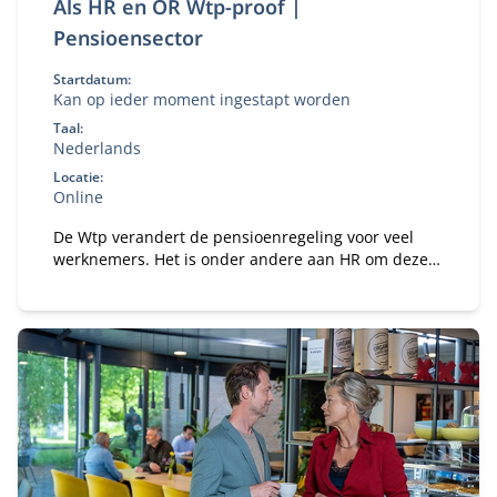
Als HR en OR Wtp-proof |
Pensioensector
Startdatum:
Kan op ieder moment ingestapt worden
Taal:
Nederlands
Locatie:
Online
De Wtp verandert de pensioenregeling voor veel
werknemers. Het is onder andere aan HR om deze
veranderingen helder en correct te kunnen
uitleggen. Met SPO Wtp-proof bouwt het HR-team
de benodigde kennis hiervoor op.