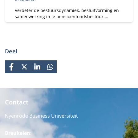
Verbeter de bestuursdynamiek, besluitvorming en
samenwerking in je pensioenfondsbestuur.
Tweedaagse module, onderdeel van leergang B (Van
Geschikt naar Ervaren) — ook los te volgen.
Deel
FACEBOOK
X
LINKEDIN
WHATSAPP
Contact
Nyenrode Business Universiteit
Breukelen
: