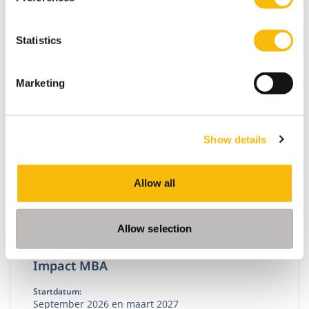
Statistics
Gerelateerde opleidingen
Marketing
Show details
Allow all
Allow selection
Impact MBA
Startdatum:
September 2026 en maart 2027