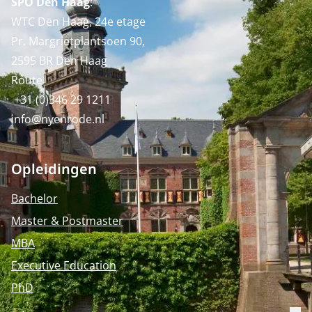
SPO Den Haag
:
WTC Den Haag, 24e etage
Pr. Margrietplantsoen 90,
2595 BR Den Haag
Route
+31 (0)346 29 1211
info@nyenrode.nl
Opleidingen
Bachelor
Master & Postmaster
MBA
Executive Education
PhD