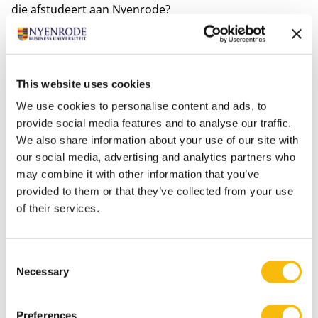
die afstudeert aan Nyenrode?
Wil jij je carrière versterken binnen het Europese
bedrijfsleven? De Europese en interculturele
This website uses cookies
inzichten die in dit artikel naar voren komen,
We use cookies to personalise content and ads, to
vormen een belangrijk onderdeel van de
Impact
provide social media features and to analyse our traffic.
MBA Full-time
, waarin professionals hun netwerk
We also share information about your use of our site with
verbreden en zich voorbereiden op
our social media, advertising and analytics partners who
leiderschapsrollen in internationale context.
may combine it with other information that you’ve
provided to them or that they’ve collected from your use
of their services.
Tags
FT IMBA
Fulltime MBA
IMBA
Consent
Necessary
Selection
Preferences