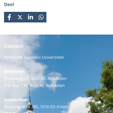
Deel
FACEBOOK
X
LINKEDIN
WHATSAPP
Contact
Nyenrode Business Universiteit
Breukelen
:
Straatweg 25, 3621 BG Breukelen
P.O. Box 130, 3620 AC Breukelen
Amsterdam:
Keizersgracht 285, 1016 ED A'dam