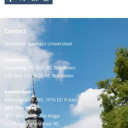
FACEBOOK
X
LINKEDIN
WHATSAPP
Contact
Nyenrode Business Universiteit
Breukelen
:
Straatweg 25, 3621 BG Breukelen
P.O. Box 130, 3620 AC Breukelen
Amsterdam:
Keizersgracht 285, 1016 ED A'dam
SPO Den Haag
:
WTC Den Haag, 24e etage
Pr. Margrietplantsoen 90,