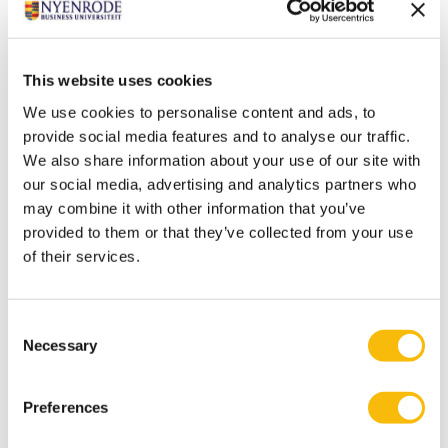
finance-manager goed onderbouwde scenario’s mee.
Ook over waar de organisatie nieuwe marktgebieden
kan aanboren.”
This website uses cookies
Splitsing tussen crisismanagement en beheer
We use cookies to personalise content and ads, to
De Wit verwacht dat de gevolgen van de coronacrisis
provide social media features and to analyse our traffic.
nog wel twee jaar gaan duren. “Dat is mijn inschatting.
We also share information about your use of our site with
De vraag wordt hoe je je finance organisatie daarvoor
our social media, advertising and analytics partners who
inricht. Ik zou niet proberen het schaap met de vijf
may combine it with other information that you’ve
poten te zoeken. Maak onderscheid tussen twee heel
provided to them or that they’ve collected from your use
verschillende processen. Met aan de ene kant de
of their services.
bestaande activiteiten die doorgaan maar wel in de
context van crisismanagement. Daar concentreert
Consent
finance zich op zijn governance-taak. Het andere deel
Necessary
Selection
bevat ondernemend meedenken met de business.
Zelden zijn die twee aspecten in één persoon te
Preferences
verenigen. Vergis je niet, op beide terreinen is