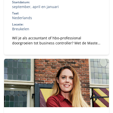
Startdatum:
september, april en januari
Taal:
Nederlands
Locatie:
Breukelen
Wil je als accountant of hbo‑professional
doorgroeien tot business controller? Met de Master
of Science in Controlling (deeltijd) ontwikkel je de
kennis en vaardigheden om organisaties te
adviseren bij financiële en strategische
vraagstukken.