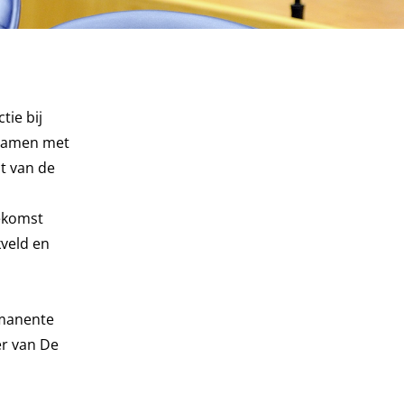
tie bij
 Samen met
t van de
oekomst
kveld en
rmanente
er van De