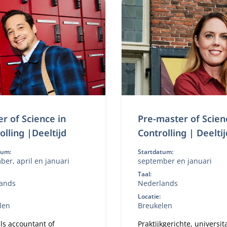
wijde arbeidsmarkt.
flexibele studieroutes.
r of Science in
Pre-master of Scien
olling |Deeltijd
Controlling | Deeltij
tum:
Startdatum:
er, april en januari
september en januari
Taal:
ands
Nederlands
Locatie:
len
Breukelen
als accountant of
Praktijkgerichte, universit