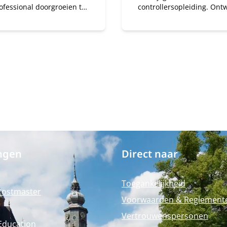
ofessional doorgroeien tot
controllersopleiding. Ontw
ss controller? Met de
jezelf in deeltijd tot financ
of Science in Controlling
business partner.
jd) ontwikkel je de kennis
rdigheden om
aties te adviseren bij
ële en strategische
tukken.
ngen
Direct naar
Toegankelijkheid
Postmaster
Voorwaarden & Reglement
Vertrouwenspersonen
Education