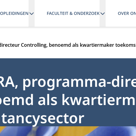
OPLEIDINGEN
FACULTEIT & ONDERZOEK
OVER O
directeur Controlling, benoemd als kwartiermaker toekom
 RA, programma-dir
noemd als kwartier
tancysector