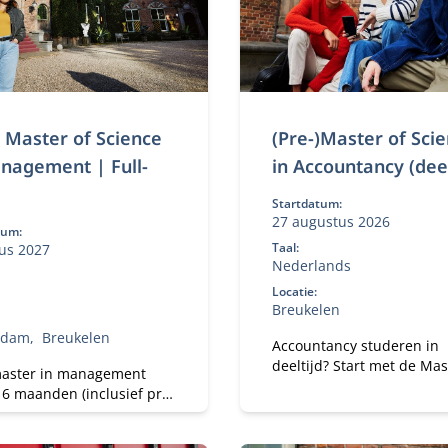
) Master of Science
(Pre-)Master of Sci
nagement | Full-
in Accountancy (deel
Startdatum:
27 augustus 2026
tum:
Taal:
us 2027
Nederlands
Locatie:
Breukelen
rdam
Breukelen
Accountancy studeren in
deeltijd? Start met de Mas
aster in management
Science in Accountancy v
16 maanden (inclusief pre-
Nyenrode met elke
, heeft 3 specialisaties en
vooropleiding. Bepaal je e
jou de beste kansen op de
studietempo en kies voor