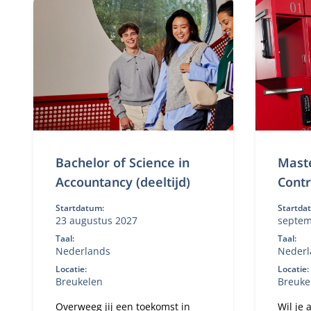
registercontroller (RC) en
wereld
strategisch business partner in
een veranderende omgeving.
Bachelor of Science in
Maste
Accountancy (deeltijd)
Contr
Startdatum:
Startda
23 augustus 2027
septemb
Taal:
Taal:
Nederlands
Nederl
Locatie:
Locatie:
Breukelen
Breuke
Overweeg jij een toekomst in
Wil je 