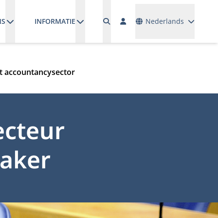
Talen
NS
INFORMATIE
Nederlands
st accountancysector
ecteur
maker