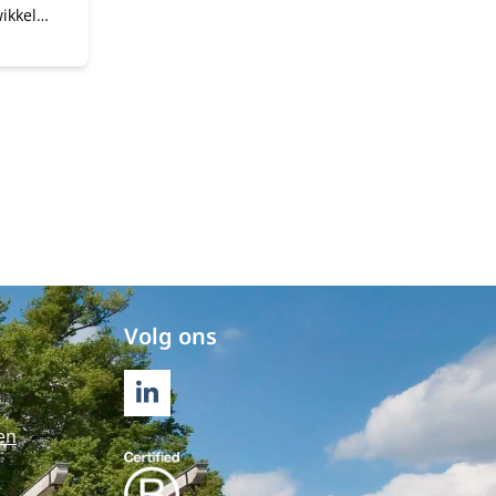
ikkel
iële
Volg ons
LINKEDIN
en