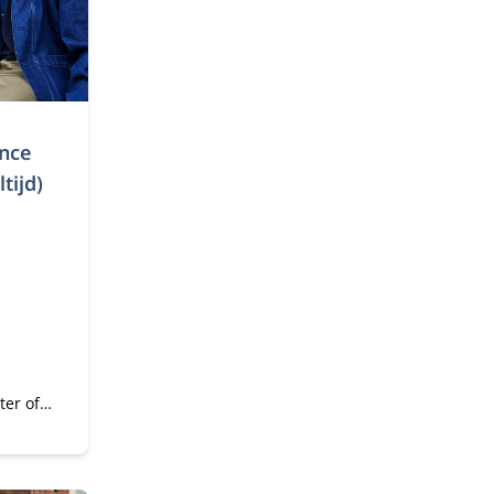
ence
tijd)
ter of
an
igen