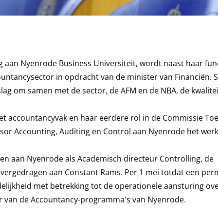
 aan Nyenrode Business Universiteit, wordt naast haar func
untancysector in opdracht van de minister van Financiën.
 slag om samen met de sector, de AFM en de NBA, de kwalitei
n het accountancyvak en haar eerdere rol in de Commissie T
essor Accounting, Auditing en Control aan Nyenrode het wer
nden aan Nyenrode als Academisch directeur Controlling, de
overgedragen aan Constant Rams. Per 1 mei totdat een pe
lijkheid met betrekking tot de operationele aansturing ov
cteur van de Accountancy-programma's van Nyenrode.