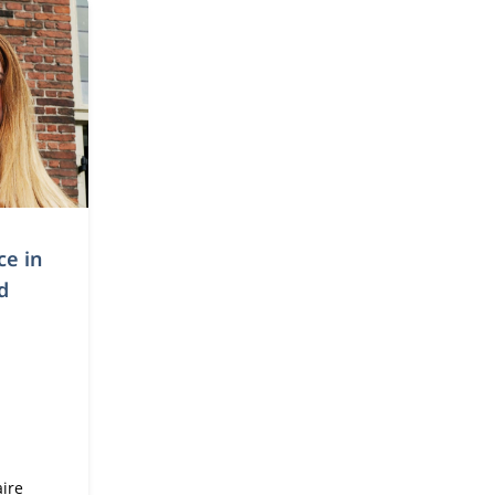
ce in
d
aire