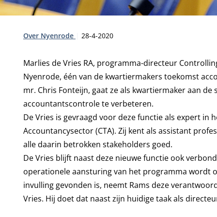
Type:
Publicatiedatum:
Over Nyenrode
28-4-2020
Marlies de Vries RA, programma-directeur Controlling
Nyenrode, één van de kwartiermakers toekomst acco
mr. Chris Fonteijn, gaat ze als kwartiermaker aan de
accountantscontrole te verbeteren.
De Vries is gevraagd voor deze functie als expert i
Accountancysector (CTA). Zij kent als assistant prof
alle daarin betrokken stakeholders goed.
De Vries blijft naast deze nieuwe functie ook verbo
operationele aansturing van het programma wordt 
invulling gevonden is, neemt Rams deze verantwoorde
Vries. Hij doet dat naast zijn huidige taak als dire