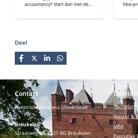
accountancy? Start dan met de
hbo‑pr
Bachelor of Science in
busine
Accountancy (deeltijd).
Master 
Combineer je universitaire
(deelti
studie met werk.
en vaa
organis
financi
Deel
vraags
FACEBOOK
X
LINKEDIN
WHATSAPP
Contact
Opleidi
Bachelor
Nyenrode Business Universiteit
Master & 
Breukelen
:
MBA
Straatweg 25, 3621 BG Breukelen
Executive 