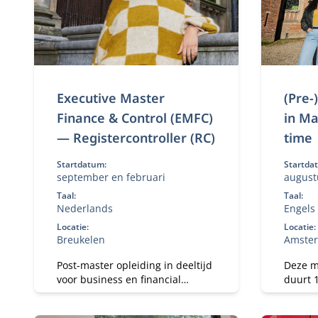
Executive Master
(Pre-
Finance & Control (EMFC)
in Ma
— Registercontroller (RC)
time
Startdatum:
Startda
september en februari
august
Taal:
Taal:
Nederlands
Engels
Locatie:
Locatie:
Breukelen
Amste
Post-master opleiding in deeltijd
Deze m
voor business en financial
duurt 
controllers met 6+ jaar ervaring.
master)
Ontwikkel je tot
geeft 