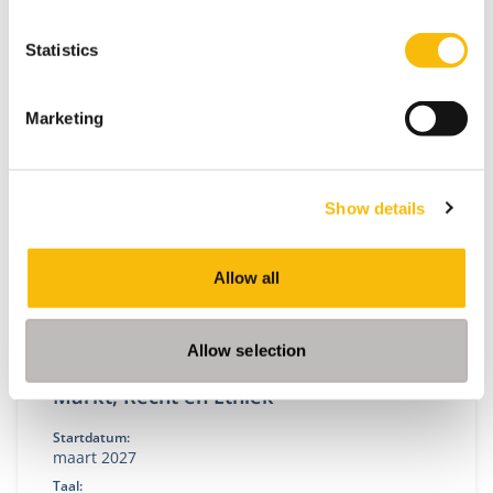
Leer complexe vraagstukken begrijpen via de drie
kernperspectieven markt, wetgeving en ethiek, en
Statistics
deze direct toepassen op je eigen businesscase.
Marketing
Show details
Allow all
Allow selection
Markt, Recht en Ethiek
Startdatum:
maart 2027
Taal: