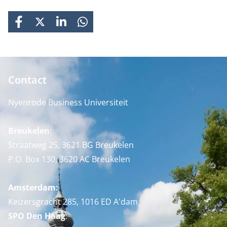
FACEBOOK
X
LINKEDIN
WHATSAPP
Contact
Nyenrode Business Universiteit
Breukelen
:
Straatweg 25, 3621 BG Breukelen
P.O. Box 130, 3620 AC Breukelen
Amsterdam:
Keizersgracht 285, 1016 ED A'dam
SPO Den Haag
: