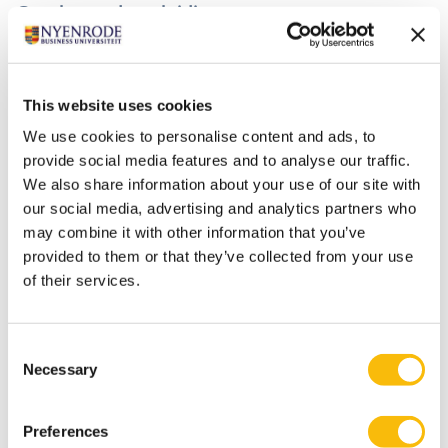
Gerelateerde opleidingen
This website uses cookies
We use cookies to personalise content and ads, to
provide social media features and to analyse our traffic.
We also share information about your use of our site with
our social media, advertising and analytics partners who
may combine it with other information that you’ve
provided to them or that they’ve collected from your use
Business Ethics in context
of their services.
Startdatum:
24 september 2026
Consent
Taal:
Necessary
Selection
Engels
Locatie:
Breukelen
Preferences