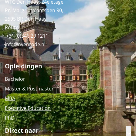
WTC Den Haag, 24e etage
Pr. Margrietplantsoen 90,
2595 BR Den Haag
Route
+31 (0)346 29 1211
info@nyenrode.nl
Opleidingen
Bachelor
Master & Postmaster
MBA
Executive Education
PhD
Direct naar