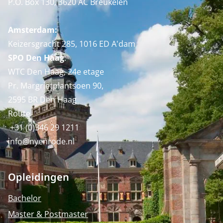
P.O. Box 130, 3620 AC Breukelen
Amsterdam:
Keizersgracht 285, 1016 ED A'dam
SPO Den Haag
:
WTC Den Haag, 24e etage
Pr. Margrietplantsoen 90,
2595 BR Den Haag
Route
+31 (0)346 29 1211
info@nyenrode.nl
Opleidingen
Bachelor
Master & Postmaster