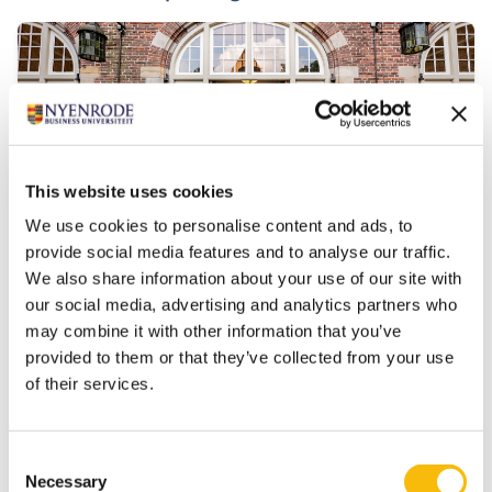
This website uses cookies
We use cookies to personalise content and ads, to
provide social media features and to analyse our traffic.
We also share information about your use of our site with
Blended class Strategic Brand
our social media, advertising and analytics partners who
Management
may combine it with other information that you’ve
Startdatum:
provided to them or that they’ve collected from your use
1 oktober 2026
of their services.
Taal:
Nederlands
Locatie:
Consent
Breukelen
Online
Necessary
Selection