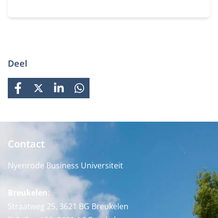
je binnen jouw organisatie impact maakt op het
gebied van duurzaamheid en innovatie.
Deel
FACEBOOK
X
LINKEDIN
WHATSAPP
Contact
Nyenrode Business Universiteit
Breukelen
:
Straatweg 25, 3621 BG Breukelen