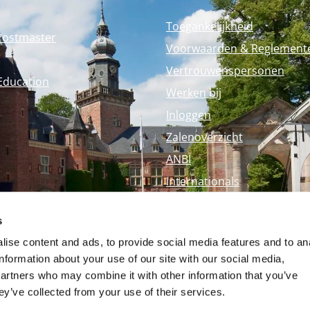
Toegankelijkheid
Postmaster
Voorwaarden & Reglement
Vertrouwenspersonen
Education
Werken bij
Inloggen
Zalenoverzicht
ANBI
Internationals
Perspagina
s
Nyenrode Webshop
ise content and ads, to provide social media features and to an
information about your use of our site with our social media,
partners who may combine it with other information that you’ve
ey’ve collected from your use of their services.