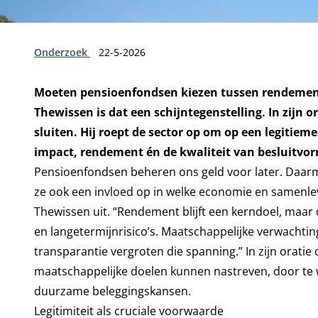
Type:
Publicatiedatum:
Onderzoek
22-5-2026
Moeten pensioenfondsen kiezen tussen rendement
Thewissen is dat een schijntegenstelling. In zijn o
sluiten. Hij roept de sector op om op een legitiem
impact, rendement én de kwaliteit van besluitvo
Pensioenfondsen beheren ons geld voor later. Daarme
ze ook een invloed op in welke economie en samenlev
Thewissen uit. “Rendement blijft een kerndoel, maar d
en langetermijnrisico’s. Maatschappelijke verwacht
transparantie vergroten die spanning.” In zijn ora
maatschappelijke doelen kunnen nastreven, door te 
duurzame beleggingskansen.
Legitimiteit als cruciale voorwaarde