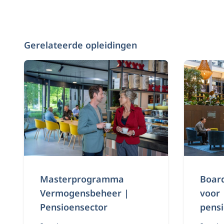
Gerelateerde opleidingen
Masterprogramma
Boar
Vermogensbeheer |
voor
Pensioensector
pens
rs | 