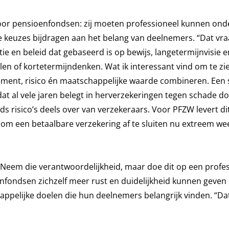
l voor pensioenfondsen: zij moeten professioneel kunnen o
keuzes bijdragen aan het belang van deelnemers. “Dat vr
e en beleid dat gebaseerd is op bewijs, langetermijnvisie e
len of kortetermijndenken. Wat ik interessant vind om te zie
ment, risico én maatschappelijke waarde combineren. Een
at al vele jaren belegt in herverzekeringen tegen schade d
 risico’s deels over van verzekeraars. Voor PFZW levert di
om een betaalbare verzekering af te sluiten nu extreem we
eem die verantwoordelijkheid, maar doe dit op een profes
ioenfondsen zichzelf meer rust en duidelijkheid kunnen geve
ppelijke doelen die hun deelnemers belangrijk vinden. “Da