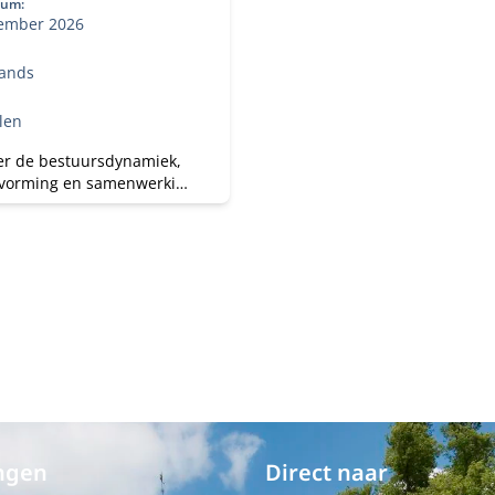
tum:
ember 2026
ands
len
er de bestuursdynamiek,
tvorming en samenwerking
pensioenfondsbestuur.
agse module, onderdeel
ergang B (Van Geschikt
varen) — ook los te
ngen
Direct naar