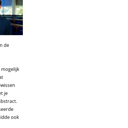
in de
 mogelijk
at
ewissen
t je
bstract.
iseerde
eidde ook