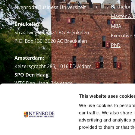
Bachelor
Nyenrode Business Universiteit
Master & 
Breukelen
:
MBA
Straatweg 25, 3621 BG Breukelen
Executive 
P.O. Box 130, 3620 AC Breukelen
PhD
Amsterdam:
Keizersgracht 285, 1016 ED A'dam
SPO Den Haag
:
WTC Den Haag, 24e etage
Pr. Margrietplantsoen 90,
This website uses cookie
2595 BR Den Haag
We use cookies to personal
Route
our traffic. We also share 
+31 (0)346 29 1211
advertising and analytics 
info@nyenrode.nl
provided to them or that th