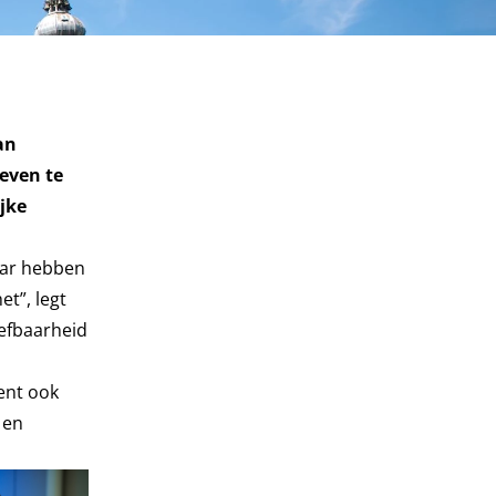
an
oeven te
jke
aar hebben
t”, legt
eefbaarheid
ent ook
 en