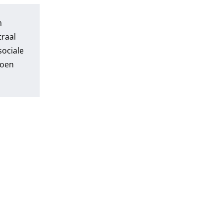
n
traal
ociale
ioen