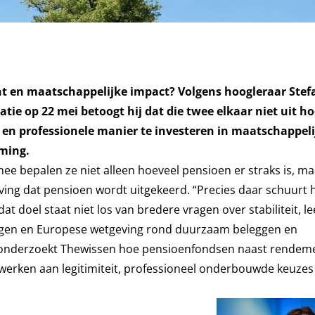
 en maatschappelijke impact? Volgens hoogleraar Stef
ratie op 22 mei betoogt hij dat die twee elkaar niet uit h
e en professionele manier te investeren in maatschappeli
rming.
e bepalen ze niet alleen hoeveel pensioen er straks is, m
ing dat pensioen wordt uitgekeerd. “Precies daar schuurt he
at doel staat niet los van bredere vragen over stabiliteit, l
ingen en Europese wetgeving rond duurzaam beleggen en
tie onderzoekt Thewissen hoe pensioenfondsen naast rendem
werken aan legitimiteit, professioneel onderbouwde keuzes