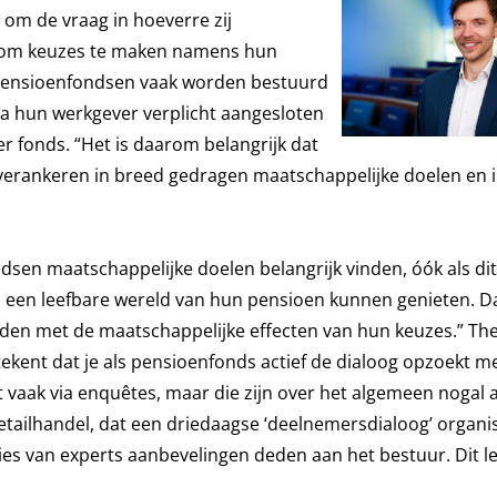
 om de vraag in hoeverre zij
n om keuzes te maken namens hun
 pensioenfondsen vaak worden bestuurd
ia hun werkgever verplicht aangesloten
r fonds. “Het is daarom belangrijk dat
verankeren in breed gedragen maatschappelijke doelen en 
sen maatschappelijke doelen belangrijk vinden, óók als dit
n een leefbare wereld van hun pensioen kunnen genieten. D
en met de maatschappelijke effecten van hun keuzes.” Th
tekent dat je als pensioenfonds actief de dialoog opzoekt me
 vaak via enquêtes, maar die zijn over het algemeen nogal a
etailhandel, dat een driedaagse ‘deelnemersdialoog’ organ
ies van experts aanbevelingen deden aan het bestuur. Dit l