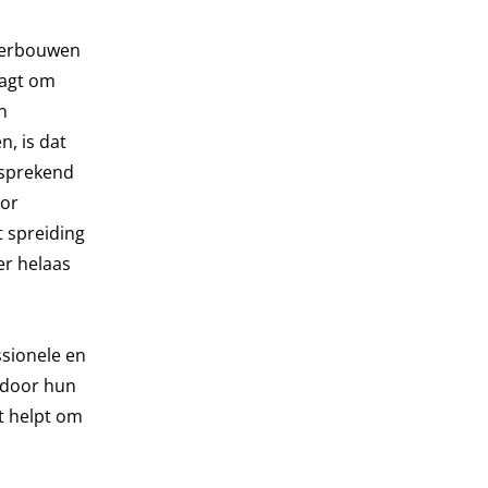
nderbouwen
aagt om
n
n, is dat
 sprekend
oor
t spreiding
er helaas
sionele en
n door hun
t helpt om