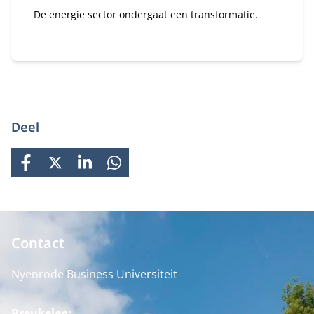
De energie sector ondergaat een transformatie.
Deel
FACEBOOK
X
LINKEDIN
WHATSAPP
Contact
Nyenrode Business Universiteit
Breukelen
: