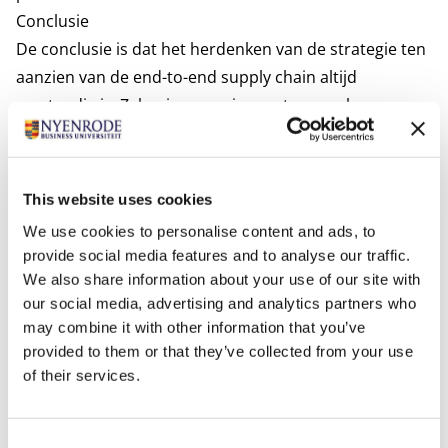
Conclusie
De conclusie is dat het herdenken van de strategie ten
aanzien van de end-to-end supply chain altijd
verstandig is. Zeker in sommige sectoren zal een meer
resilient en/of meer responsieve supply chain heel
wenselijk zijn. Een onderdeel daarvan kan Reshoring
zijn. Maar het is een tamelijk ingewikkelde manier om
This website uses cookies
dat te bereiken wat je wil en als je het al doorvoert dan
We use cookies to personalise content and ads, to
kan het geen ‘stand-alone’ beslissing zijn maar een
provide social media features and to analyse our traffic.
onderdeel van een overall ketenstrategie. Het is
We also share information about your use of our site with
sowieso ook van belang om ook alle alternatieve
our social media, advertising and analytics partners who
methodes te onderzoeken. En een meer intensieve
may combine it with other information that you’ve
provided to them or that they’ve collected from your use
vorm van ketensamenwerking zou op die
of their services.
onderzoeksagenda niet mogen ontbreken.
Jack van der Veen
is als hoogleraar verbonden aan
Consent