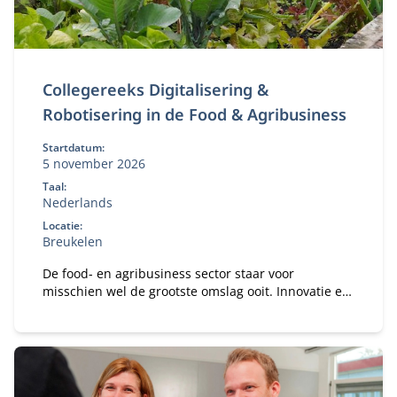
Collegereeks Digitalisering &
Robotisering in de Food & Agribusiness
Startdatum:
5 november 2026
Taal:
Nederlands
Locatie:
Breukelen
De food- en agribusiness sector staar voor
misschien wel de grootste omslag ooit. Innovatie en
digitalisering zijn niet langer een luxe, maar dé
noodzakelijke motor voor duurzame groei,
concurrentiekracht en toekomstbestendigheid.