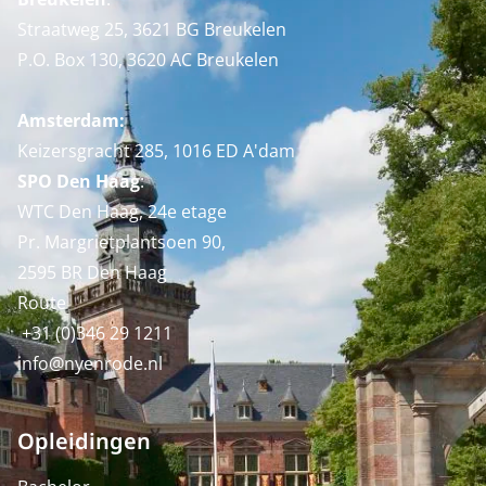
Straatweg 25, 3621 BG Breukelen
P.O. Box 130, 3620 AC Breukelen
Amsterdam:
Keizersgracht 285, 1016 ED A'dam
SPO Den Haag
:
WTC Den Haag, 24e etage
Pr. Margrietplantsoen 90,
2595 BR Den Haag
Route
+31 (0)346 29 1211
info@nyenrode.nl
Opleidingen