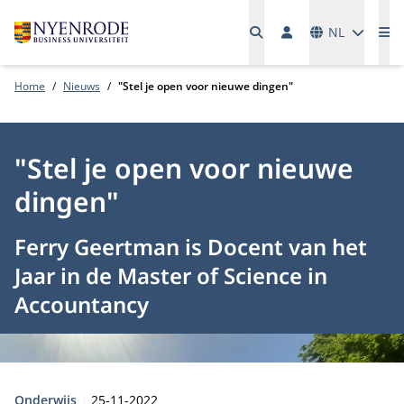
Talen
NL
Me
Home
Nieuws
"Stel je open voor nieuwe dingen"
"Stel je open voor nieuwe
dingen"
Ferry Geertman is Docent van het
Jaar in de Master of Science in
Accountancy
Type:
Publicatiedatum:
Onderwijs
25-11-2022