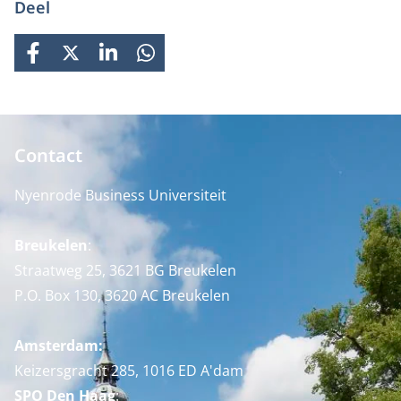
Deel
FACEBOOK
X
LINKEDIN
WHATSAPP
Contact
Nyenrode Business Universiteit
Breukelen
:
Straatweg 25, 3621 BG Breukelen
P.O. Box 130, 3620 AC Breukelen
Amsterdam:
Keizersgracht 285, 1016 ED A'dam
SPO Den Haag
: