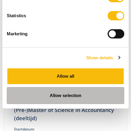
Statistics
Gerelateerde opleidingen
Marketing
Show details
Allow all
Allow selection
(Pre-)Master of Science in Accountancy
(deeltijd)
Startdatum: