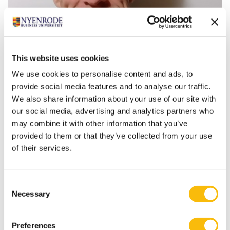
This website uses cookies
We use cookies to personalise content and ads, to
provide social media features and to analyse our traffic.
We also share information about your use of our site with
Tags
our social media, advertising and analytics partners who
may combine it with other information that you’ve
Accountancy
Master of Science in Accountancy
provided to them or that they’ve collected from your use
of their services.
Onderwijs
Post-Master Accountancy
Pre-Master Accountancy
Consent
Necessary
Selection
Preferences