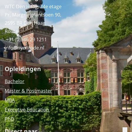
WTC Den Haag, 24e etage
Pr. Margrietplantsoen 90,
2595 BR Den Haag
Route
+31 (0)346 29 1211
info@nyenrode.nl
Opleidingen
Bachelor
Master & Postmaster
MBA
Executive Education
PhD
Direct naar