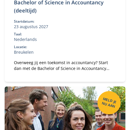
Bachelor of Science in Accountancy
(deeltijd)
Startdatum:
23 augustus 2027
Taal:
Nederlands
Locatie:
Breukelen
Overweeg jij een toekomst in accountancy? Start
dan met de Bachelor of Science in Accountancy
(deeltijd). Combineer je universitaire studie met
werk.
M
ELD
JE
U
A
A
N
N