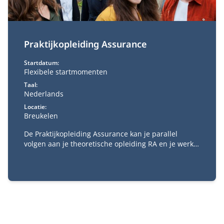
Praktijkopleiding Assurance
Startdatum:
Flexibele startmomenten
Taal:
Nederlands
Locatie:
Breukelen
De Praktijkopleiding Assurance kan je parallel
volgen aan je theoretische opleiding RA en je werk.
De praktijkopleiding is verplicht voor het behalen
van het accountantsexamen. Met de
praktijkopleiding kies je een aantal trainingen die je
gaat volgen om de praktische kanten van het RA-vak
te ervaren.