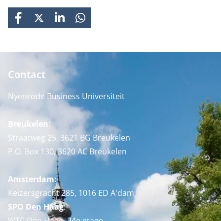
FACEBOOK
X
LINKEDIN
WHATSAPP
Contact
Nyenrode Business Universiteit
Breukelen
:
Straatweg 25, 3621 BG Breukelen
P.O. Box 130, 3620 AC Breukelen
Amsterdam:
Keizersgracht 285, 1016 ED A'dam
SPO Den Haag
:
WTC Den Haag, 24e etage