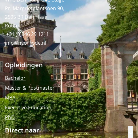
Pr. Margrietplantsoen 90,
2595 BR Den Haag
Route
+31 (0)346 29 1211
info@nyenrode.nl
Opleidingen
Bachelor
Master & Postmaster
MBA
Executive Education
PhD
Direct naar