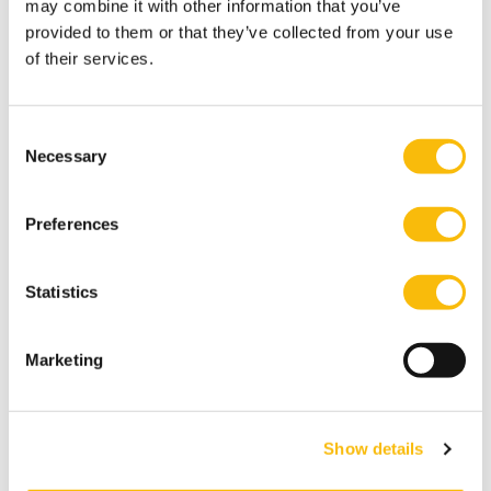
may combine it with other information that you’ve
partner in een veranderende omgeving.
provided to them or that they’ve collected from your use
of their services.
Consent
Necessary
Selection
Preferences
Statistics
(Pre-) Master of Science in
Management | Full-time
Marketing
Startdatum:
augustus 2026
Taal:
Engels
Show details
Locatie:
Amsterdam
Breukelen