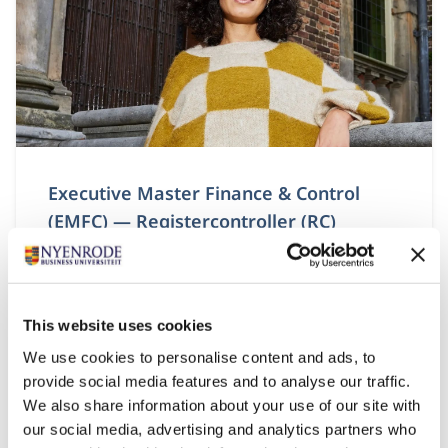
Executive Master Finance & Control
(EMFC) — Registercontroller (RC)
Startdatum:
september en februari
Taal:
Nederlands
This website uses cookies
Locatie:
We use cookies to personalise content and ads, to
Breukelen
provide social media features and to analyse our traffic.
Post-master opleiding in deeltijd voor business en
We also share information about your use of our site with
financial controllers met 6+ jaar ervaring. Ontwikkel
our social media, advertising and analytics partners who
je tot registercontroller (RC) en strategisch business