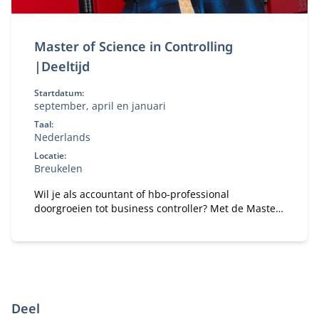
Master of Science in Controlling
|Deeltijd
Startdatum:
september, april en januari
Taal:
Nederlands
Locatie:
Breukelen
Wil je als accountant of hbo‑professional
doorgroeien tot business controller? Met de Master
of Science in Controlling (deeltijd) ontwikkel je de
kennis en vaardigheden om organisaties te
adviseren bij financiële en strategische
vraagstukken.
Deel