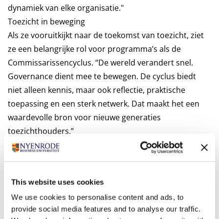
dynamiek van elke organisatie."
Toezicht in beweging
Als ze vooruitkijkt naar de toekomst van toezicht, ziet
ze een belangrijke rol voor programma’s als de
Commissarissencyclus. “De wereld verandert snel.
Governance dient mee te bewegen. De cyclus biedt
niet alleen kennis, maar ook reflectie, praktische
toepassing en een sterk netwerk. Dat maakt het een
waardevolle bron voor nieuwe generaties
toezichthouders.”
De Commissarissencyclus
is een toonaangevend
programma voor (aankomend) commissarissen en
This website uses cookies
toezichthouders. Het biedt verdieping op actuele
We use cookies to personalise content and ads, to
thema’s, ruimte voor reflectie en een sterk
provide social media features and to analyse our traffic.
netwerk van professionals. In 2025 vindt de 75e