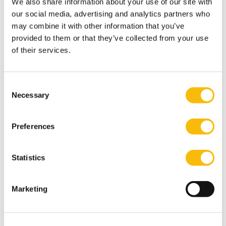
We also share information about your use of our site with
editie plaats.
our social media, advertising and analytics partners who
may combine it with other information that you’ve
provided to them or that they’ve collected from your use
Tags
of their services.
75e editie
Commissarissencyclus
Consent
Gerelateerde opleidingen
Necessary
Selection
Preferences
Statistics
Marketing
De Nyenrode Commissarissencyclus