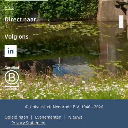
PhD
Direct naar
Op
Volg ons
LINKEDIN
© Universiteit Nyenrode B.V. 1946 - 2026
Opleidingen
Evenementen
Nieuws
Privacy Statement