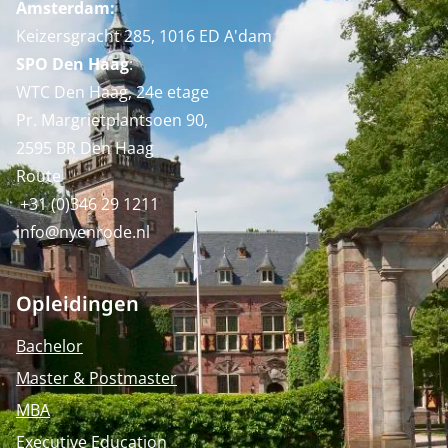
Amsterdam:
Keizersgracht 285, 1016 ED A'dam
SPO Den Haag
:
WTC Den Haag, 24e etage
Pr. Margrietplantsoen 90,
2595 BR Den Haag
Route
+31 (0)346 29 1211
info@nyenrode.nl
Opleidingen
Bachelor
Master & Postmaster
MBA
Executive Education