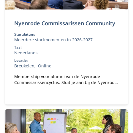
Nyenrode Commissarissen Community
Startdatum:
Meerdere startmomenten in 2026-2027
Taal:
Nederlands
Locatie:
Breukelen
Online
Membership voor alumni van de Nyenrode
Commissarissencyclus. Sluit je aan bij de Nyenrode
Commissarissen Community. Sinds 2018 hebben
honderden alumni van de Commissarissencyclus
zich al aangesloten. Word jij het volgende lid van
onze community?