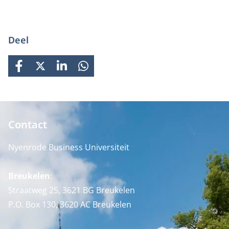
Deel
FACEBOOK
X
LINKEDIN
WHATSAPP
Contact
Nyenrode Business Universiteit
Breukelen
:
Straatweg 25, 3621 BG Breukelen
P.O. Box 130, 3620 AC Breukelen