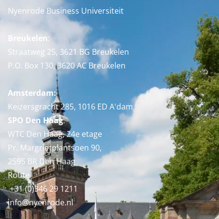
Nyenrode Business Universiteit
Breukelen
:
Straatweg 25, 3621 BG Breukelen
P.O. Box 130, 3620 AC Breukelen
Amsterdam:
Keizersgracht 285, 1016 ED A'dam
SPO Den Haag
:
WTC Den Haag, 24e etage
Pr. Margrietplantsoen 90,
2595 BR Den Haag
Route
+31 (0)346 29 1211
info@nyenrode.nl