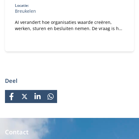
Locatie:
Breukelen
AI verandert hoe organisaties waarde creëren,
werken, sturen en besluiten nemen. De vraag is hoe
je daar als bestuurder strategisch op stuurt. In dit
programma ontdek je wat AI concreet betekent voor
jouw organisatie en rol als bestuurder of
toezichthouder.
Deel
FACEBOOK
X
LINKEDIN
WHATSAPP
Contact