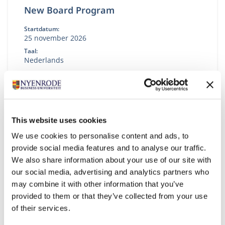
New Board Program
Startdatum:
25 november 2026
Taal:
Nederlands
Locatie:
Breukelen
De boardroom vraagt om meer dan ervaring. In een
omgeving met toenemende druk, complexiteit en
publieke aandacht wil je een governance-kompas
This website uses cookies
dat staat — én de boardroom-vaardigheid om
We use cookies to personalise content and ads, to
effectief te blijven onder spanning. In het New
provide social media features and to analyse our traffic.
Board Program ontwikkel je jouw besluitvorming,
We also share information about your use of our site with
stakeholderdialoog en constructieve tegenspraak,
en vertaal je iedere module direct naar jouw
our social media, advertising and analytics partners who
praktijk.
may combine it with other information that you’ve
provided to them or that they’ve collected from your use
of their services.