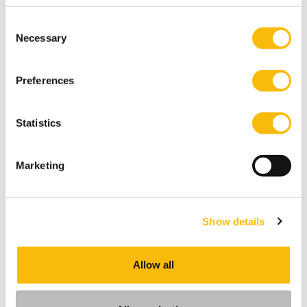
Consent
Necessary
Selection
Behaviour, Culture & Governance
Preferences
Startdatum:
26 oktober 2026
Statistics
Taal:
Nederlands
Locatie:
Marketing
Breukelen
Tijdens het Behaviour, Culture & Governance staan
moderne dilemma’s rond wendbaarheid en
verandervermogen van organisaties centraal. Hoe
Show details
bouw je een gezonde organisatie met een gezond
ecosysteem?
Allow all