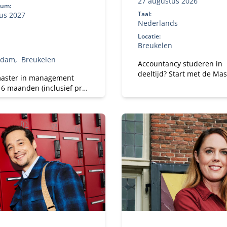
27 augustus 2026
tum:
Taal:
us 2027
Nederlands
Locatie:
Breukelen
rdam
Breukelen
Accountancy studeren in
deeltijd? Start met de Mas
aster in management
Science in Accountancy v
16 maanden (inclusief pre-
Nyenrode met elke
, heeft 3 specialisaties en
vooropleiding. Bepaal je e
jou de beste kansen op de
studietempo en kies voor
wijde arbeidsmarkt.
flexibele studieroutes.