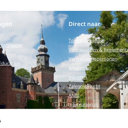
ngen
Direct naar
Toegankelijkheid
Postmaster
Voorwaarden & Reglement
Vertrouwenspersonen
Education
Werken bij
Inloggen
Zalenoverzicht
ANBI
Internationals
Perspagina
s
Nyenrode Webshop