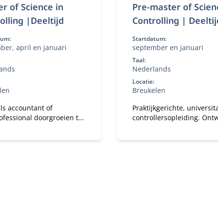
r of Science in
Pre-master of Scien
olling |Deeltijd
Controlling | Deeltij
tum:
Startdatum:
er, april en januari
september en januari
Taal:
ands
Nederlands
Locatie:
len
Breukelen
als accountant of
Praktijkgerichte, universit
ofessional doorgroeien tot
controllersopleiding. Ontw
ss controller? Met de
jezelf in deeltijd tot financ
of Science in Controlling
business partner.
jd) ontwikkel je de kennis
rdigheden om
aties te adviseren bij
ële en strategische
tukken.