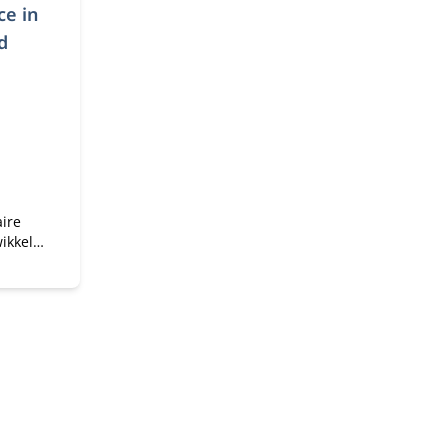
ce in
d
aire
ikkel
iële