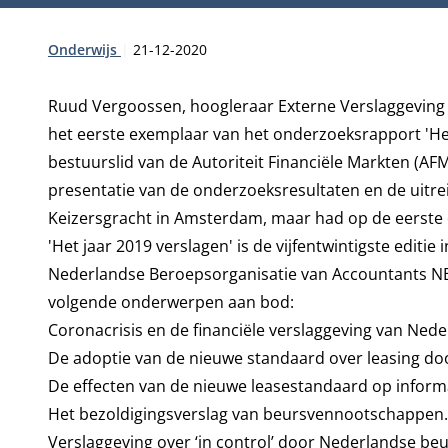
Type:
Publicatiedatum:
Onderwijs
21-12-2020
Ruud Vergoossen, hoogleraar Externe Verslaggeving a
het eerste exemplaar van het onderzoeksrapport '
He
bestuurslid van de Autoriteit Financiële Markten (AFM)
presentatie van de onderzoeksresultaten en de uitrei
Keizersgracht in Amsterdam, maar had op de eerste 
'Het jaar 2019 verslagen'
is de vijfentwintigste edit
Nederlandse Beroepsorganisatie van Accountants NBA
volgende onderwerpen aan bod:
Coronacrisis en de financiële verslaggeving van Ne
De adoptie van de nieuwe standaard over leasing d
De effecten van de nieuwe leasestandaard op informa
Het bezoldigingsverslag van beursvennootschappen.
Verslaggeving over ‘in control’ door Nederlandse b