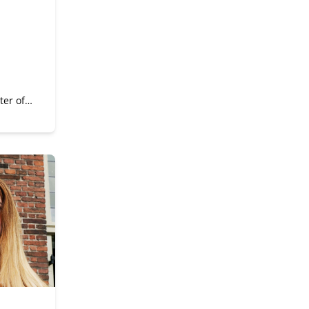
ter of
an
igen