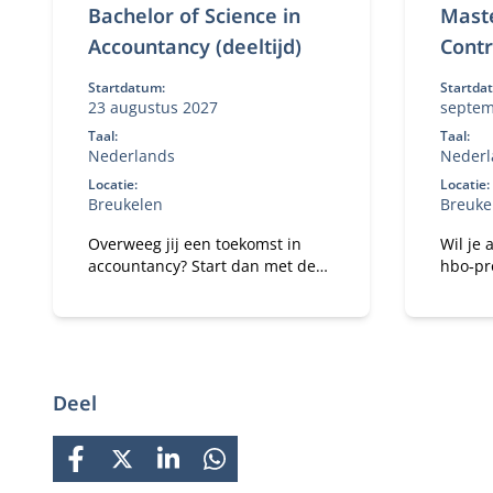
Bachelor of Science in
Maste
Accountancy (deeltijd)
Contr
Startdatum:
Startda
23 augustus 2027
septemb
Taal:
Taal:
Nederlands
Nederl
Locatie:
Locatie:
Breukelen
Breuke
Overweeg jij een toekomst in
Wil je 
accountancy? Start dan met de
hbo‑pr
Bachelor of Science in
busine
Accountancy (deeltijd).
Master 
Combineer je universitaire
(deelti
studie met werk.
en vaa
organis
financi
Deel
vraags
FACEBOOK
X
LINKEDIN
WHATSAPP