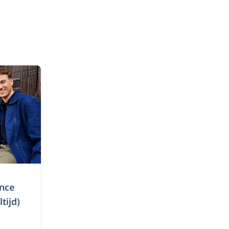
ence
tijd)