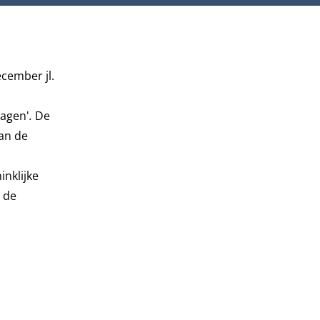
cember jl.
lagen'
.
De
aan de
inklijke
 de