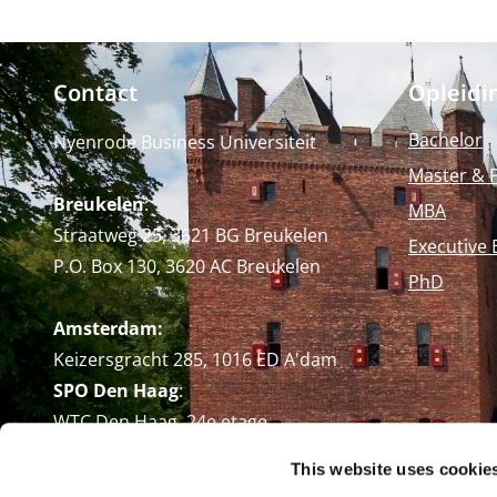
Contact
Opleidi
Bachelor
Nyenrode Business Universiteit
Master & 
Breukelen
:
MBA
Straatweg 25, 3621 BG Breukelen
Executive 
P.O. Box 130, 3620 AC Breukelen
PhD
Amsterdam:
Keizersgracht 285, 1016 ED A'dam
SPO Den Haag
:
WTC Den Haag, 24e etage
Pr. Margrietplantsoen 90,
This website uses cookie
2595 BR Den Haag