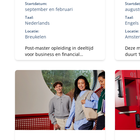
Startdatum:
Startda
september en februari
august
Taal:
Taal:
Nederlands
Engels
Locatie:
Locatie:
Breukelen
Amste
Post-master opleiding in deeltijd
Deze m
voor business en financial
duurt 
controllers met 6+ jaar ervaring.
master)
Ontwikkel je tot
geeft 
registercontroller (RC) en
wereld
strategisch business partner in
een veranderende omgeving.