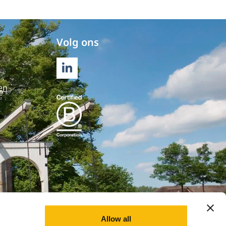
Volg ons
LINKEDIN
en
Allow all