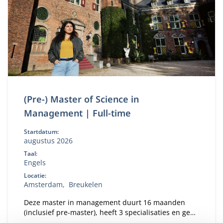
(Pre-) Master of Science in
Management | Full-time
Startdatum:
augustus 2026
Taal:
Engels
Locatie:
Amsterdam
Breukelen
Deze master in management duurt 16 maanden
(inclusief pre-master), heeft 3 specialisaties en geeft
jou de beste kansen op de wereldwijde