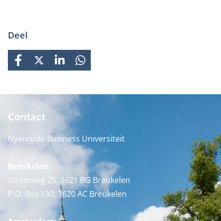
Deel
FACEBOOK
X
LINKEDIN
WHATSAPP
Contact
Nyenrode Business Universiteit
Breukelen
:
Straatweg 25, 3621 BG Breukelen
P.O. Box 130, 3620 AC Breukelen