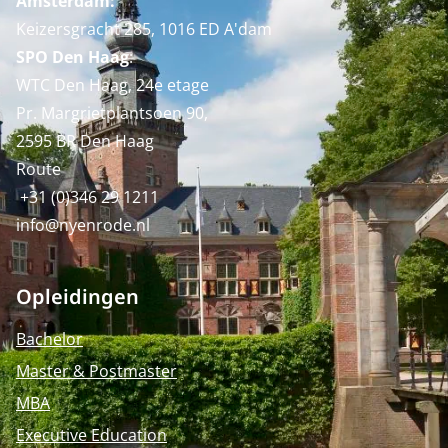
Amsterdam:
Keizersgracht 285, 1016 ED A'dam
SPO Den Haag
:
WTC Den Haag, 24e etage
Pr. Margrietplantsoen 90,
2595 BR Den Haag
Route
+31 (0)346 29 1211
info@nyenrode.nl
Opleidingen
Bachelor
Master & Postmaster
MBA
Executive Education