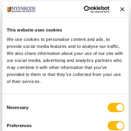
arbeidsmarkt.
This website uses cookies
We use cookies to personalise content and ads, to
provide social media features and to analyse our traffic.
We also share information about your use of our site with
our social media, advertising and analytics partners who
may combine it with other information that you’ve
provided to them or that they’ve collected from your use
Advanced IT Program
of their services.
Startdatum:
7 oktober 2026
Consent
Taal:
Necessary
Selection
Nederlands
Locatie:
Breukelen
Preferences