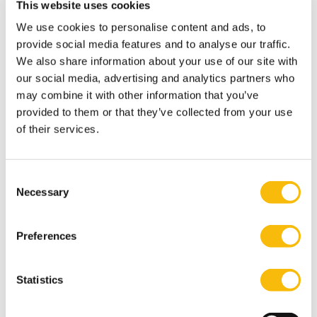
De Henk van Luijk lezing is georganiseerd door
This website uses cookies
MVO Nederland, het Nyenrode Corporate
We use cookies to personalise content and ads, to
Governance Instituut en VNO-NCW. Door het
provide social media features and to analyse our traffic.
organiseren van deze lezing willen de
We also share information about your use of our site with
our social media, advertising and analytics partners who
organisatoren een jaarlijkse
may combine it with other information that you’ve
stimulans geven aan het onderwerp bedrijfsethiek.
provided to them or that they’ve collected from your use
De lezing is in 2010 geïntroduceerd ter
of their services.
nagedachtenis aan professor Henk van Luijk, de
nestor van de Nederlandse bedrijfsethiek.
Consent
Necessary
Selection
Tags
Nyenrode Corporate Governance Instituut
Preferences
Statistics