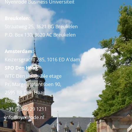
Nyenrode Business Universiteit
Breukelen
:
Straatweg 25, 3621 BG Breukelen
P.O. Box 130, 3620 AC Breukelen
Amsterdam:
Keizersgracht 285, 1016 ED A'dam
SPO Den Haag
:
WTC Den Haag, 24e etage
Pr. Margrietplantsoen 90,
2595 BR Den Haag
Route
+31 (0)346 29 1211
info@nyenrode.nl