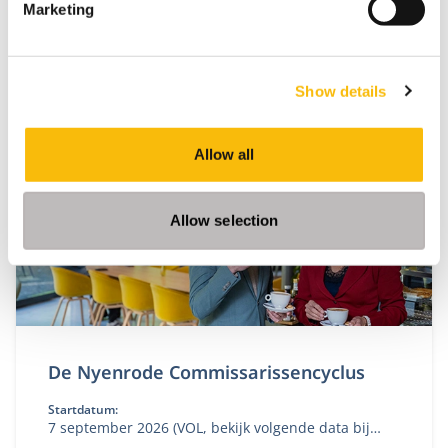
Marketing
Show details
Gerelateerde opleidingen
Allow all
Allow selection
De Nyenrode Commissarissencyclus
Startdatum:
7 september 2026 (VOL, bekijk volgende data bij
'aanmelden')