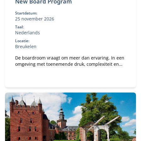
New Board Program
Startdatum:
25 november 2026
Taal:
Nederlands
Locatie:
Breukelen
De boardroom vraagt om meer dan ervaring. In een
omgeving met toenemende druk, complexiteit en
publieke aandacht wil je een governance-kompas
dat staat — én de boardroom-vaardigheid om
effectief te blijven onder spanning. In het New
Board Program ontwikkel je jouw besluitvorming,
stakeholderdialoog en constructieve tegenspraak,
en vertaal je iedere module direct naar jouw
praktijk.