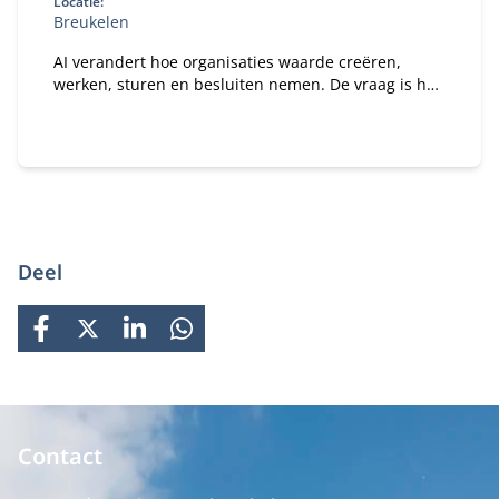
Locatie:
Breukelen
AI verandert hoe organisaties waarde creëren,
werken, sturen en besluiten nemen. De vraag is hoe
je daar als bestuurder strategisch op stuurt. In dit
programma ontdek je wat AI concreet betekent voor
jouw organisatie en rol als bestuurder of
toezichthouder.
Deel
FACEBOOK
X
LINKEDIN
WHATSAPP
Contact