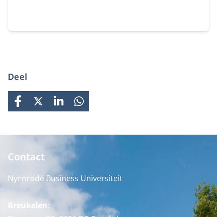
zelfinzicht, versterk je je strategische blik en leer je
hoe je effectief richting geeft aan mensen,
verandering en organisatiedoelen.
Deel
FACEBOOK
X
LINKEDIN
WHATSAPP
Contact
Nyenrode Business Universiteit
Breukelen
: