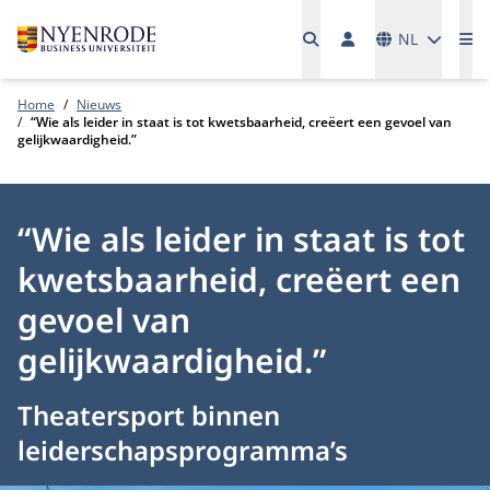
Talen
NL
Me
Home
Nieuws
“Wie als leider in staat is tot kwetsbaarheid, creëert een gevoel van
gelijkwaardigheid.”
“Wie als leider in staat is tot
kwetsbaarheid, creëert een
gevoel van
gelijkwaardigheid.”
Theatersport binnen
leiderschapsprogramma’s