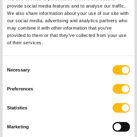
Gerelateerde opleidingen
provide social media features and to analyse our traffic.
We also share information about your use of our site with
our social media, advertising and analytics partners who
may combine it with other information that you’ve
provided to them or that they’ve collected from your use
of their services.
Consent
Necessary
Selection
Collegereeks Excellent Leiderschap
Preferences
Startdatum:
7 september 2026, 3 november 2026, 26 januari
Statistics
2027, 10 mei 2027
Taal:
Nederlands
Locatie:
Marketing
Breukelen