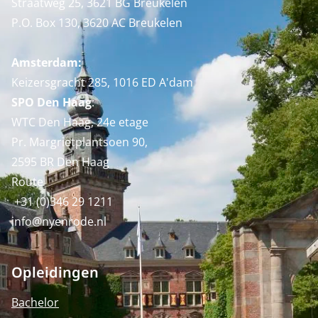
Straatweg 25, 3621 BG Breukelen
P.O. Box 130, 3620 AC Breukelen
Amsterdam:
Keizersgracht 285, 1016 ED A'dam
SPO Den Haag
:
WTC Den Haag, 24e etage
Pr. Margrietplantsoen 90,
2595 BR Den Haag
Route
+31 (0)346 29 1211
info@nyenrode.nl
Opleidingen
Bachelor