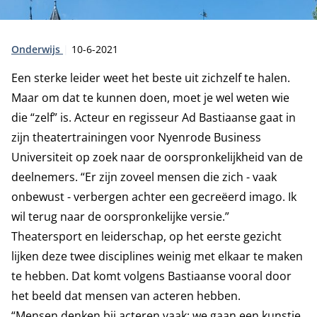
Type:
Publicatiedatum:
Onderwijs
10-6-2021
Een sterke leider weet het beste uit zichzelf te halen.
Maar om dat te kunnen doen, moet je wel weten wie
die “zelf” is. Acteur en regisseur Ad Bastiaanse gaat in
zijn theatertrainingen voor Nyenrode Business
Universiteit op zoek naar de oorspronkelijkheid van de
deelnemers. “Er zijn zoveel mensen die zich - vaak
onbewust - verbergen achter een gecreëerd imago. Ik
wil terug naar de oorspronkelijke versie.”
Theatersport en leiderschap, op het eerste gezicht
lijken deze twee disciplines weinig met elkaar te maken
te hebben. Dat komt volgens Bastiaanse vooral door
het beeld dat mensen van acteren hebben.
“Mensen denken bij acteren vaak: we gaan een kunstje