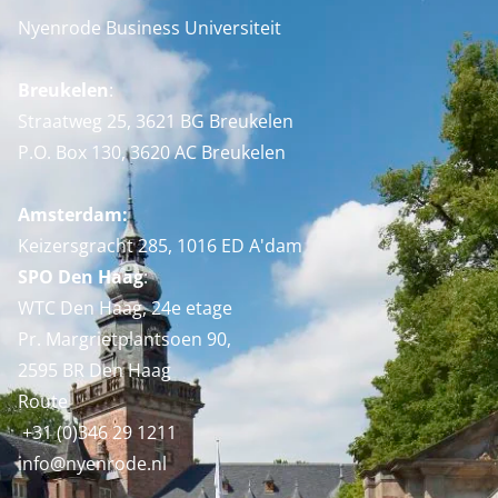
Nyenrode Business Universiteit
Breukelen
:
Straatweg 25, 3621 BG Breukelen
P.O. Box 130, 3620 AC Breukelen
Amsterdam:
Keizersgracht 285, 1016 ED A'dam
SPO Den Haag
:
WTC Den Haag, 24e etage
Pr. Margrietplantsoen 90,
2595 BR Den Haag
Route
+31 (0)346 29 1211
info@nyenrode.nl