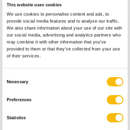
boost to European tax supervision ".
This website uses cookies
We use cookies to personalise content and ads, to
Meest relevante publicaties
provide social media features and to analyse our traffic.
We also share information about your use of our site with
2019_ Company Management’s and Auditor’s
our social media, advertising and analytics partners who
Reporting on Going Concern: Discussion of the
may combine it with other information that you’ve
Current International Regulatory Framework
provided to them or that they’ve collected from your use
/Woudenberg, Van der Hel en Kamerling.
International
of their services.
Journal of Accounting and Financial Reporting.
2019_Herijking Horizontaal Toezicht: noodzakelijk
Consent
kwaad of logisch gevolg? / Van der Hel en Sigle
Necessary
Selection
(Tijdschrift voor Toezicht 2019-1).
2019_Online Platforms: A Market place for Tax Fraud? /
Preferences
van der Hel and Griffioen (Intertax, volume 47, Issue 4)
.
2018_Corporate tax compliance: Is a change towards
Statistics
trust-based strategies justified?/ Sigle, Goslinga, van