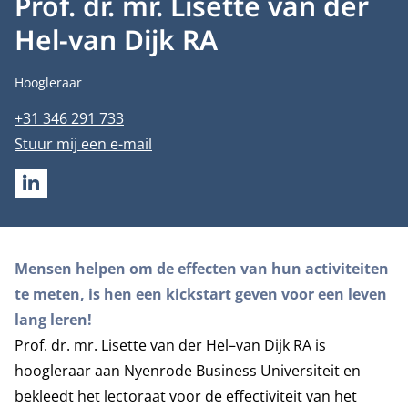
Prof. dr. mr. Lisette van der
Hel-van Dijk RA
Functietitel
Hoogleraar
Telefoonnummer
+31 346 291 733
E-mailadres
Stuur mij een e-mail
LINKEDIN
Biografie
Mensen helpen om de effecten van hun activiteiten
te meten, is hen een kickstart geven voor een leven
lang leren!
Prof. dr. mr. Lisette van der Hel–van Dijk RA is
hoogleraar aan Nyenrode Business Universiteit en
bekleedt het lectoraat voor de effectiviteit van het