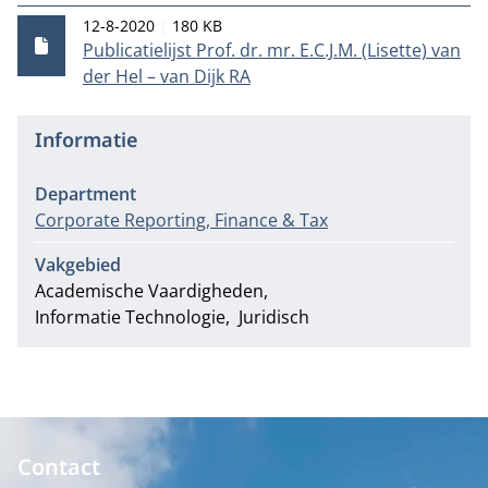
Publicatiedatum
Bestandsgrootte
12-8-2020
180 KB
Publicatielijst Prof. dr. mr. E.C.J.M. (Lisette) van
der Hel – van Dijk RA
Informatie
Department
Corporate Reporting, Finance & Tax
Vakgebied
Academische Vaardigheden
Informatie Technologie
Juridisch
Contact