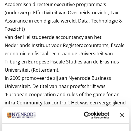
Academisch directeur executive programma's
(onderwerp: Effectiviteit van Overheidstoezicht, Tax
Assurance in een digitale wereld, Data, Technologie &
Toezicht)
Van der Hel studeerde accountancy aan het
Nederlands Instituut voor Registeraccountants, fiscale
economie en fiscaal recht aan de Universiteit van
Tilburg en Europese Fiscale Studies aan de Erasmus
Universiteit (Rotterdam).
In 2009 promoveerde zij aan Nyenrode Business
Universiteit. De titel van haar proefschrift was
'European cooperation and rules of the game for an
intra-Community tax control'. Het was een vergelijkend
onderzoek naar de wet- en regelgeving voor
belastingcontroles in de 27 EU-lidstaten. In 2011 hield
zij haar inaugurele rede, getiteld: " Effective together: