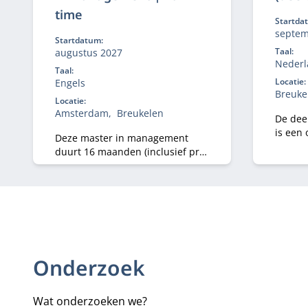
time
Startda
septem
Startdatum:
Taal:
augustus 2027
Nederl
Taal:
Locatie:
Engels
Breuke
Locatie:
Amsterdam
Breukelen
De deel
is een 
Deze master in management
profess
duurt 16 maanden (inclusief pre-
willen 
master), heeft 3 specialisaties en
belasti
geeft jou de beste kansen op de
wereldwijde arbeidsmarkt.
Onderzoek
Wat onderzoeken we?