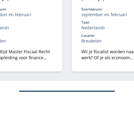
tum:
Startdatum:
ber en februari
september en februari
Taal:
ands
Nederlands
Locatie:
len
Breukelen
tijd Master Fiscaal Recht
Wil je fiscalist worden naa
opleiding voor finance
werk? Of je als econoom
ionals en starters die zich
omscholen naar fiscaliteit
specialiseren in
deeltijd Master Fiscale E
ngrecht.
combineert studie en prakt