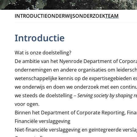
INTRODUCTIE
ONDERWIJS
ONDERZOEK
TEAM
Introductie
Wat is onze doelstelling?
De ambitie van het Nyenrode
Department of
Corpora
ondernemingen en andere organisaties om leiderschap
wetenschappelijke kennis op de expertisegebieden exter
we onderwijs en doen we onderzoek met een continue 
we steeds de doelstelling –
Serving society by shaping r
voor ogen.
Binnen het Department of Corporate Reporting, Fin
Financiële verslaggeving
Niet-financiële verslaggeving en geïntegreerde versl