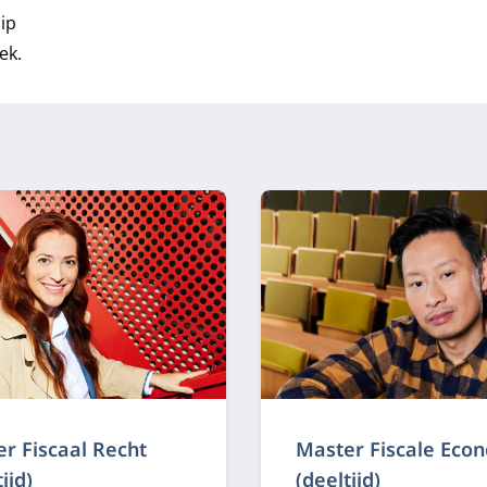
ip
ek.
r Fiscaal Recht
Master Fiscale Eco
ijd)
(deeltijd)