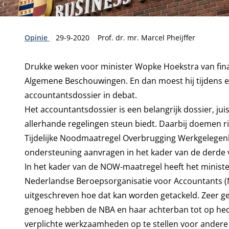
Type:
Publicatiedatum:
Auteur:
Opinie
29-9-2020
Prof. dr. mr. Marcel Pheijffer
Drukke weken voor minister Wopke Hoekstra van fina
Algemene Beschouwingen. En dan moest hij tijdens 
accountantsdossier in debat.
Het accountantsdossier is een belangrijk dossier, juis
allerhande regelingen steun biedt. Daarbij doemen ri
Tijdelijke Noodmaatregel Overbrugging Werkgelegen
ondersteuning aanvragen in het kader van de derde 
In het kader van de NOW-maatregel heeft het minist
Nederlandse Beroepsorganisatie voor Accountants (NB
uitgeschreven hoe dat kan worden getackeld. Zeer gede
genoeg hebben de NBA en haar achterban tot op hede
verplichte werkzaamheden op te stellen voor andere 