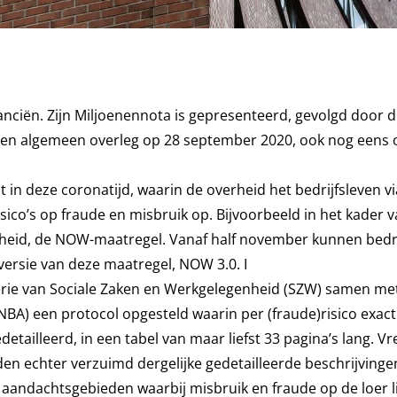
nciën. Zijn Miljoenennota is gepresenteerd, gevolgd door 
een algemeen overleg op 28 september 2020, ook nog eens 
t in deze coronatijd, waarin de overheid het bedrijfsleven vi
sico’s op fraude en misbruik op. Bijvoorbeeld in het kader 
heid, de NOW-maatregel. Vanaf half november kunnen bedr
versie van deze maatregel, NOW 3.0.
I
erie van Sociale Zaken en Werkgelegenheid (SZW) samen me
A) een protocol opgesteld waarin per (fraude)risico exact 
tailleerd, in een tabel van maar liefst 33 pagina’s lang.
Vr
n echter verzuimd dergelijke gedetailleerde beschrijvinge
aandachtsgebieden waarbij misbruik en fraude op de loer l