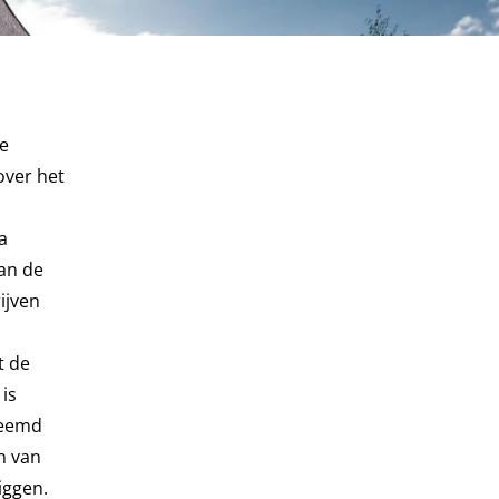
de
over het
a
van de
ijven
t de
is
eemd
n van
iggen.