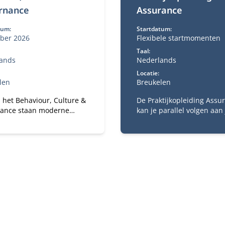
rnance
Assurance
tum:
Startdatum:
ober 2026
Flexibele startmomenten
Taal:
ands
Nederlands
Locatie:
len
Breukelen
 het Behaviour, Culture &
De Praktijkopleiding Assu
ance staan moderne
kan je parallel volgen aan 
a’s rond wendbaarheid
theoretische opleiding RA
andervermogen van
werk. De praktijkopleiding
saties centraal. Hoe bouw
verplicht voor het behale
 gezonde organisatie met
het accountantsexamen. 
zond ecosysteem?
praktijkopleiding kies je e
aantal trainingen die je g
volgen om de praktische 
van het RA-vak te ervaren.