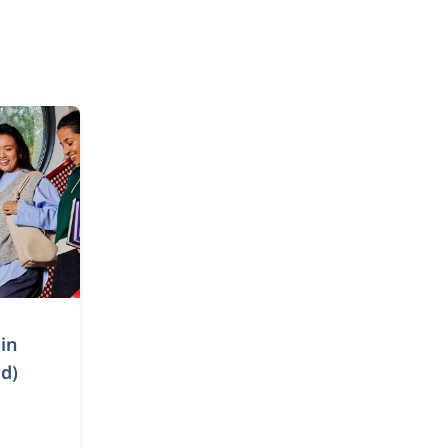
in
jd)