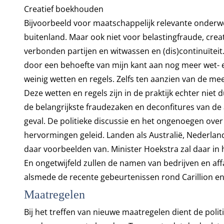
Creatief boekhouden
B
ijvoorbeeld voor maatschappelijk relevante onderw
buitenland. Maar ook niet voor belastingfraude, cre
verbonden partijen en witwassen en (dis)continuïteit
door een behoefte van mijn kant aan nog meer wet- e
weinig wetten en regels. Zelfs ten aanzien van de 
Deze wetten en regels zijn in de praktijk echter nie
de belangrijkste fraudezaken en deconfitures van de a
geval.
De politieke discussie en het ongenoegen over 
hervormingen geleid. Landen als Australië, Nederland,
daar voorbeelden van.
Minister Hoekstra zal daar i
En ongetwijfeld zullen de namen van bedrijven en aff
alsmede de recente gebeurtenissen rond Carillion en
Maatregelen
Bij het treffen van nieuwe maatregelen dient de polit