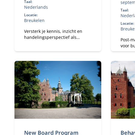
Taal:
septem
Nederlands
Taal:
Locatie:
Nederl
Breukelen
Locatie:
Breuke
Versterk je kennis, inzicht en
handelingsperspectief als
Post-ma
commissaris of toezichthouder.
voor bu
control
Ontwikk
registe
strateg
een ve
New Board Program
Behav