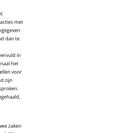
et
sacties met
ingegeven
el dan te
vervuld in
onaal het
ellen voor
d zijn
sproken.
ngehaald,
twee zaken