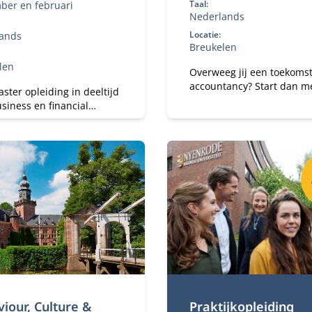
Taal:
ber en februari
Nederlands
Locatie:
ands
Breukelen
len
Overweeg jij een toekomst
accountancy? Start dan m
ster opleiding in deeltijd
Bachelor of Science in
siness en financial
Accountancy (deeltijd).
lers met 6+ jaar ervaring.
Combineer je universitair
el je tot
studie met werk.
rcontroller (RC) en
isch business partner in
randerende omgeving.
iour, Culture &
Praktijkopleiding