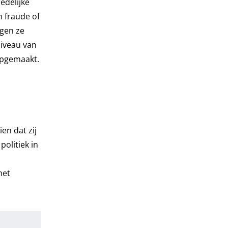
edelijke
n fraude of
ogen ze
niveau van
opgemaakt.
en dat zij
olitiek in
het