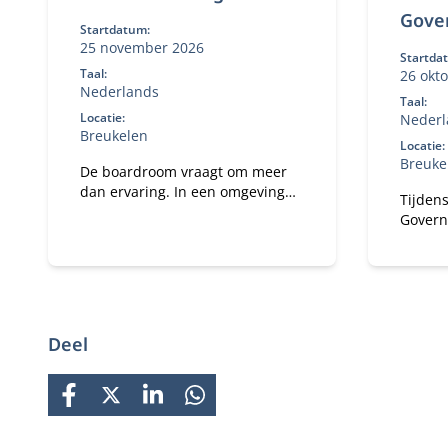
Gove
Startdatum:
25 november 2026
Startda
Taal:
26 okt
Nederlands
Taal:
Locatie:
Nederl
Breukelen
Locatie:
Breuke
De boardroom vraagt om meer
dan ervaring. In een omgeving
Tijdens
met toenemende druk,
Govern
complexiteit en publieke
dilemm
aandacht wil je een governance-
en ver
kompas dat staat — én de
organi
boardroom-vaardigheid om
je een
effectief te blijven onder
een ge
spanning. In het New Board
Deel
Program ontwikkel je jouw
besluitvorming,
stakeholderdialoog en
FACEBOOK
X
LINKEDIN
WHATSAPP
constructieve tegenspraak, en
vertaal je iedere module direct