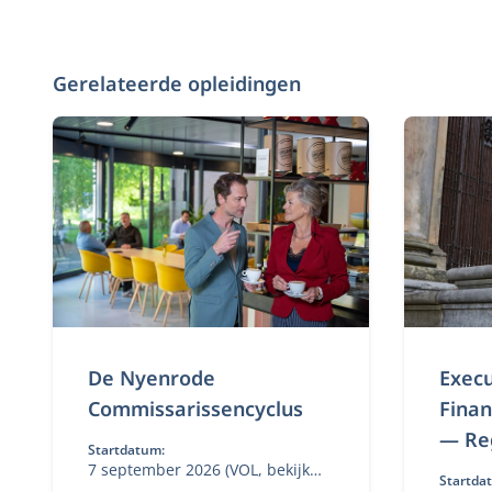
Gerelateerde opleidingen
De Nyenrode
Execu
Commissarissencyclus
Finan
— Reg
Startdatum:
7 september 2026 (VOL, bekijk
Startda
volgende data bij 'aanmelden')