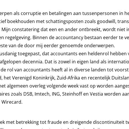
erpen als corruptie en betalingen aan tussenpersonen in h
atief boekhouden met schattingsposten zoals goodwill, tran
.
Mijn constatering dat een en ander ontbreekt, wordt niet 
n regelgeving. Binnen de accountancy bestaan eerder te ve
meeste van de door mij eerder genoemde onderwerpen.
t dusdanig toegepast, dat accountants een heldenrol hebben 
fgelopen decennia. Dat is zowel in eigen land als internati
de rol van accountants heeft al in diverse landen tot voorst
 het Verenigd Koninkrijk, Zuid-Afrika en recentelijk Duitslan
n het algemeen overleg volgende week vast op worden aange
aires zoals DSB, Imtech, ING, Steinhoff en Vestia worden aa
 Wirecard.
iek met betrekking tot fraude en dreigende discontinuïteit 