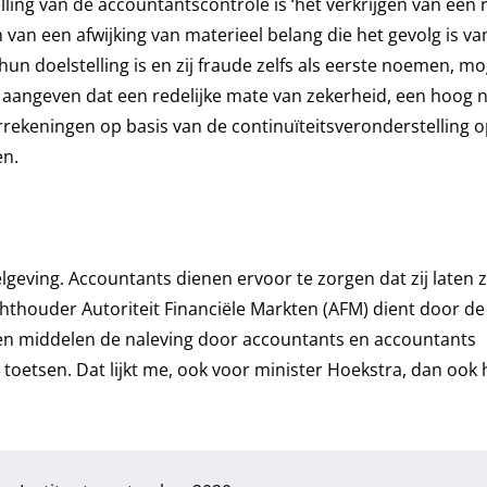
ling van de accountantscontrole is ‘het verkrijgen van een r
n van een afwijking van materieel belang die het gevolg is va
hun doelstelling is en zij fraude zelfs als eerste noemen, m
 aangeven dat een redelijke mate van zekerheid, een hoog 
rekeningen op basis van de continuïteitsveronderstelling 
en.
geving. Accountants dienen ervoor te zorgen dat zij laten zi
hthouder Autoriteit Financiële Markten (AFM) dient door de p
n middelen de naleving door accountants en accountants
e toetsen.
Dat lijkt me, ook voor minister Hoekstra, dan ook 