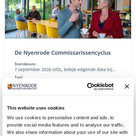
De Nyenrode Commissarissencyclus
Startdatum:
7 september 2026 (VOL, bekijk volgende data bij
'aanmelden')
Taal:
Nederlands
Locatie:
Breukelen
Versterk je kennis, inzicht en handelingsperspectief
This website uses cookies
als commissaris of toezichthouder.
We use cookies to personalise content and ads, to
provide social media features and to analyse our traffic.
We also share information about your use of our site with