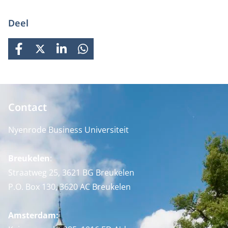
Deel
FACEBOOK
X
LINKEDIN
WHATSAPP
Contact
Nyenrode Business Universiteit
Breukelen
:
Straatweg 25, 3621 BG Breukelen
P.O. Box 130, 3620 AC Breukelen
Amsterdam: