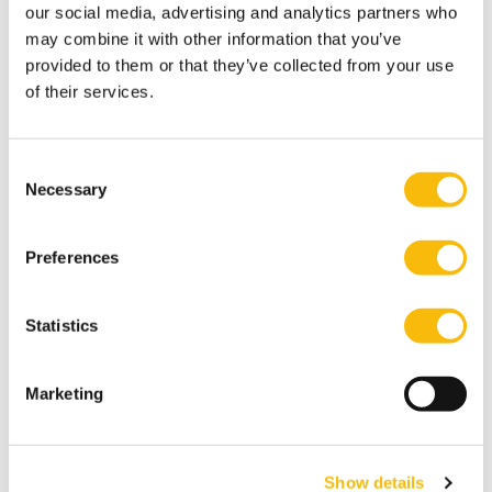
our social media, advertising and analytics partners who
may combine it with other information that you’ve
provided to them or that they’ve collected from your use
of their services.
Consent
Necessary
Selection
Preferences
New Board Program
Startdatum:
Statistics
25 november 2026
Taal:
Nederlands
Marketing
Locatie:
Breukelen
De boardroom vraagt om meer dan ervaring. In een
Show details