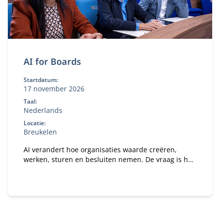
AI for Boards
Startdatum:
17 november 2026
Taal:
Nederlands
Locatie:
Breukelen
AI verandert hoe organisaties waarde creëren,
werken, sturen en besluiten nemen. De vraag is hoe
je daar als bestuurder strategisch op stuurt. In dit
programma ontdek je wat AI concreet betekent voor
jouw organisatie en rol als bestuurder of
toezichthouder.