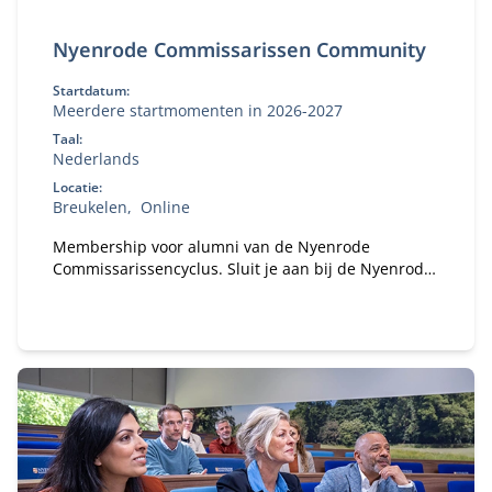
Nyenrode Commissarissen Community
Startdatum:
Meerdere startmomenten in 2026-2027
Taal:
Nederlands
Locatie:
Breukelen
Online
Membership voor alumni van de Nyenrode
Commissarissencyclus. Sluit je aan bij de Nyenrode
Commissarissen Community. Sinds 2018 hebben
honderden alumni van de Commissarissencyclus
zich al aangesloten. Word jij het volgende lid van
onze community?