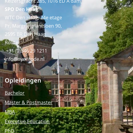
Keizersgracht 285, 1016 ED A'dam
SPO Den Haag
:
WTC Den Haag, 24e etage
Pr. Margrietplantsoen 90,
2595 BR Den Haag
Route
+31 (0)346 29 1211
info@nyenrode.nl
Opleidingen
Bachelor
Master & Postmaster
MBA
Executive Education
PhD