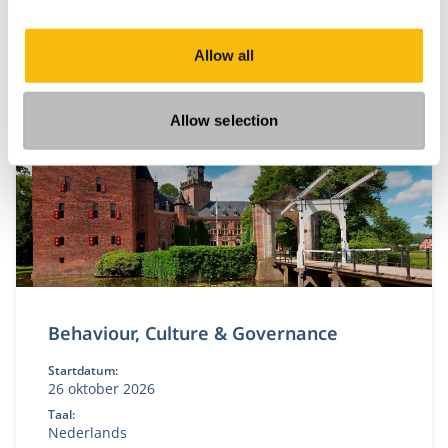
omgeving met toenemende druk, complexiteit en
publieke aandacht wil je een governance-kompas
dat staat — én de boardroom-vaardigheid om
Allow all
effectief te blijven onder spanning. In het New
Board Program ontwikkel je jouw besluitvorming,
stakeholderdialoog en constructieve tegenspraak,
Allow selection
en vertaal je iedere module direct naar jouw
praktijk.
Behaviour, Culture & Governance
Startdatum:
26 oktober 2026
Taal:
Nederlands