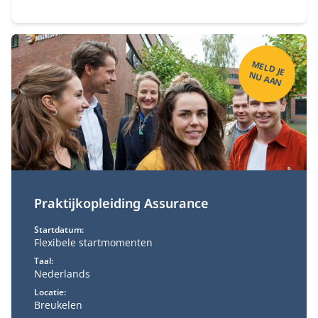
ecosysteem?
M
ELD
JE
U
A
A
N
N
Praktijkopleiding Assurance
Startdatum:
Flexibele startmomenten
Taal:
Nederlands
Locatie:
Breukelen