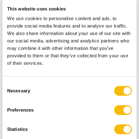
This website uses cookies
We use cookies to personalise content and ads, to
provide social media features and to analyse our traffic.
We also share information about your use of our site with
New Board Program
our social media, advertising and analytics partners who
may combine it with other information that you’ve
Startdatum:
provided to them or that they’ve collected from your use
25 november 2026
of their services.
Taal:
Nederlands
Locatie:
Breukelen
Consent
Necessary
Selection
De boardroom vraagt om meer dan ervaring. In een
omgeving met toenemende druk, complexiteit en
publieke aandacht wil je een governance-kompas
Preferences
dat staat — én de boardroom-vaardigheid om
effectief te blijven onder spanning. In het New
Board Program ontwikkel je jouw besluitvorming,
Statistics
stakeholderdialoog en constructieve tegenspraak,
en vertaal je iedere module direct naar jouw