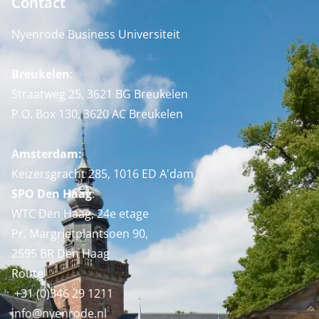
Contact
Nyenrode Business Universiteit
Breukelen
:
Straatweg 25, 3621 BG Breukelen
P.O. Box 130, 3620 AC Breukelen
Amsterdam:
Keizersgracht 285, 1016 ED A'dam
SPO Den Haag
:
WTC Den Haag, 24e etage
Pr. Margrietplantsoen 90,
2595 BR Den Haag
Route
+31 (0)346 29 1211
info@nyenrode.nl