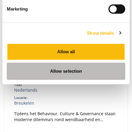
praktijk.
Marketing
Show details
Allow all
Behaviour, Culture & Governance
Allow selection
Startdatum:
26 oktober 2026
Taal:
Nederlands
Locatie:
Breukelen
Tijdens het Behaviour, Culture & Governance staan
moderne dilemma’s rond wendbaarheid en
verandervermogen van organisaties centraal. Hoe
bouw je een gezonde organisatie met een gezond