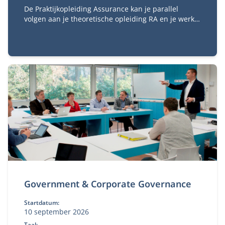
De Praktijkopleiding Assurance kan je parallel
volgen aan je theoretische opleiding RA en je werk.
De praktijkopleiding is verplicht voor het behalen
van het accountantsexamen. Met de
praktijkopleiding kies je een aantal trainingen die je
gaat volgen om de praktische kanten van het RA-vak
te ervaren.
Government & Corporate Governance
Startdatum:
10 september 2026
Taal: