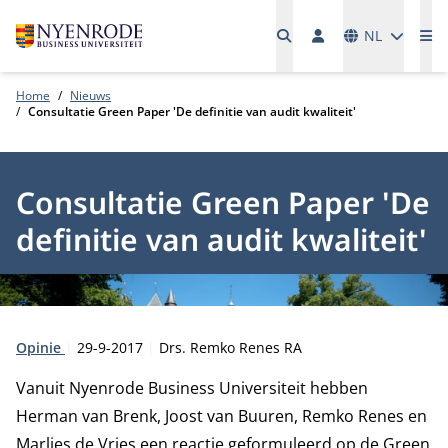
Talen
NL
Me
Home
Nieuws
Consultatie Green Paper 'De definitie van audit kwaliteit'
Consultatie Green Paper 'De
definitie van audit kwaliteit'
Type:
Publicatiedatum:
Auteur:
Opinie
29-9-2017
Drs. Remko Renes RA
Vanuit Nyenrode Business Universiteit hebben
Herman van Brenk, Joost van Buuren, Remko Renes en
Marlies de Vries een reactie geformuleerd op de Green