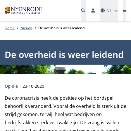
Talen
NL
Me
Home
Nieuws
De overheid is weer leidend
De overheid is weer leidend
Type:
Publicatiedatum:
Opinie
23-10-2020
De coronacrisis heeft de posities op het bordspel
behoorlijk veranderd. Vooral de overheid is sterk uit de
strijd gekomen, terwijl heel wat bedrijven en
bedrijfstakken sterk verzwakt zijn. De vraag is: willen
we dat een faciliterende overheid weer een leidende