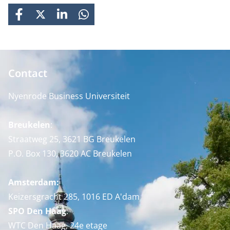
FACEBOOK
X
LINKEDIN
WHATSAPP
Contact
Nyenrode Business Universiteit
Breukelen
:
Straatweg 25, 3621 BG Breukelen
P.O. Box 130, 3620 AC Breukelen
Amsterdam:
Keizersgracht 285, 1016 ED A'dam
SPO Den Haag
:
WTC Den Haag, 24e etage