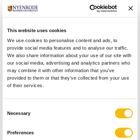
This website uses cookies
We use cookies to personalise content and ads, to
provide social media features and to analyse our traffic.
We also share information about your use of our site with
Modulair Executive MBA in Public &
our social media, advertising and analytics partners who
Private
may combine it with other information that you’ve
provided to them or that they’ve collected from your use
Startdatum:
voorjaar & najaar
of their services.
Taal:
Nederlands
Locatie:
Consent
Breukelen
Necessary
Selection
Word een leider op het snijvlak van publiek en
privaat. De Modulair Executive MBA in Public &
Preferences
Private leert je strategie, samenwerking en