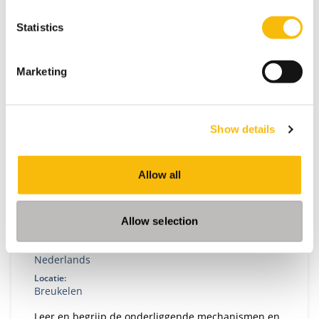
governance in complexe stakeholderomgevingen.
Statistics
Marketing
Show details
Allow all
Private Publieke Samenwerkingen
Startdatum:
Allow selection
maart 2027
Taal:
Nederlands
Locatie:
Breukelen
Leer en begrijp de onderliggende mechanismen en