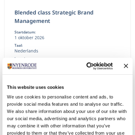
Blended class Strategic Brand
Management
Startdatum:
1 oktober 2026
Taal:
Nederlands
Locatie:
Breukelen
Online
In dit programma benaderen we brand
management als een business driver: een
instrument voor waardecreatie, besluitvorming en
This website uses cookies
toekomstbestendigheid. Dat vraagt om strategische
We use cookies to personalise content and ads, to
volwassenheid, durf om keuzes te maken,
provide social media features and to analyse our traffic.
prioriteiten te stellen, te versnellen en intern te
verankeren.
We also share information about your use of our site with
our social media, advertising and analytics partners who
may combine it with other information that you’ve
provided to them or that they’ve collected from your use