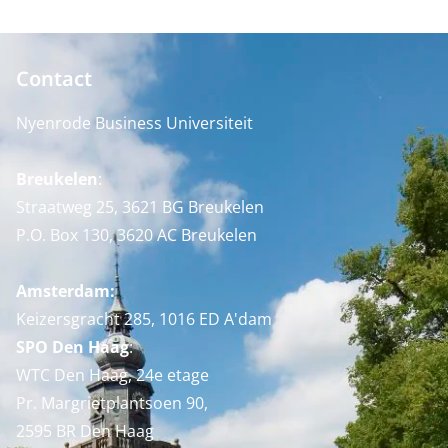
Contact
Nyenrode Business Universiteit
Breukelen
:
Straatweg 25, 3621 BG Breukelen
P.O. Box 130, 3620 AC Breukelen
Amsterdam:
Keizersgracht 285, 1016 ED A'dam
SPO Den Haag
:
WTC Den Haag, 24e etage
Pr. Margrietplantsoen 90,
2595 BR Den Haag