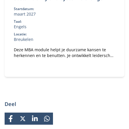
Startdatum:
maart 2027
Taal:
Engels
Locatie:
Breukelen
Deze MBA module helpt je duurzame kansen te
herkennen en te benutten. Je ontwikkelt leiderschap
om systeemverandering te versnellen en leert hoe
je binnen jouw organisatie impact maakt op het
gebied van duurzaamheid en innovatie.
Deel
FACEBOOK
X
LINKEDIN
WHATSAPP