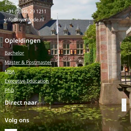
Route
+31 (0)346 29 1211
info@nyenrode.nl
Opleidingen
Bachelor
Master & Postmaster
MBA
Executive Education
PhD
Direct naar
Op
Volg ons