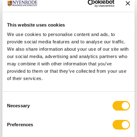
Blended class Strategic Brand
This website uses cookies
Management
We use cookies to personalise content and ads, to
provide social media features and to analyse our traffic.
Startdatum:
1 oktober 2026
We also share information about your use of our site with
Taal:
our social media, advertising and analytics partners who
Nederlands
may combine it with other information that you’ve
Locatie:
provided to them or that they’ve collected from your use
Breukelen
Online
of their services.
In dit programma benaderen we brand
management als een business driver: een
instrument voor waardecreatie, besluitvorming en
Consent
toekomstbestendigheid. Dat vraagt om strategische
Necessary
Selection
volwassenheid, durf om keuzes te maken,
prioriteiten te stellen, te versnellen en intern te
verankeren.
Preferences