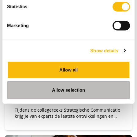
Statistics
Marketing
Collegereeks Strategische
Show details
Communicatie
Startdatum:
Allow all
2 september 2026, 4 november 2026, 1 februari
2027, 10 mei 2027
Taal:
Nederlands
Allow selection
Locatie:
Breukelen
Tijdens de collegereeks Strategische Communicatie
krijg je van experts de laatste ontwikkelingen en
inzichten op communicatiegebied.