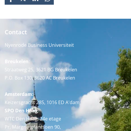
FACEBOOK
X
LINKEDIN
WHATSAPP
Contact
Nyenrode Business Universiteit
Breukelen
:
Straatweg 25, 3621 BG Breukelen
P.O. Box 130, 3620 AC Breukelen
Amsterdam:
Keizersgracht 285, 1016 ED A'dam
SPO Den Haag
:
WTC Den Haag, 24e etage
Pr. Margrietplantsoen 90,