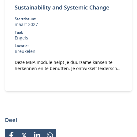
Sustainability and Systemic Change
Startdatum:
maart 2027
Taal:
Engels
Locatie:
Breukelen
Deze MBA module helpt je duurzame kansen te
herkennen en te benutten. Je ontwikkelt leiderschap
om systeemverandering te versnellen en leert hoe
je binnen jouw organisatie impact maakt op het
gebied van duurzaamheid en innovatie.
Deel