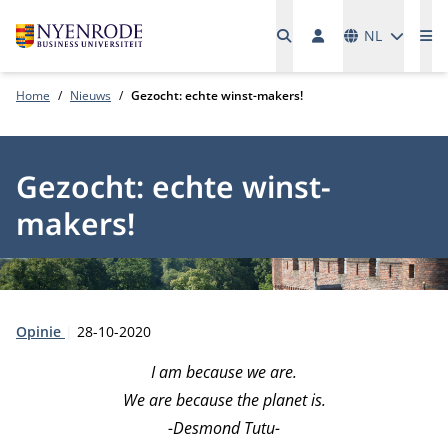
Talen
NL
Me
Home
Nieuws
Gezocht: echte winst-makers!
Gezocht: echte winst-
makers!
Type:
Publicatiedatum:
Opinie
28-10-2020
I am because we are.
We are because the planet is.
-Desmond Tutu-