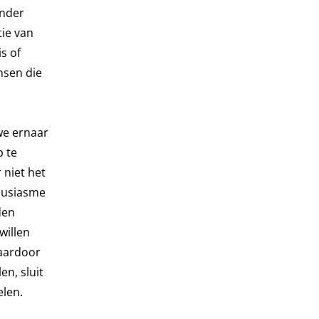
onder
tie van
s of
nsen die
we ernaar
p te
 niet het
ousiasme
den
willen
waardoor
en, sluit
len.