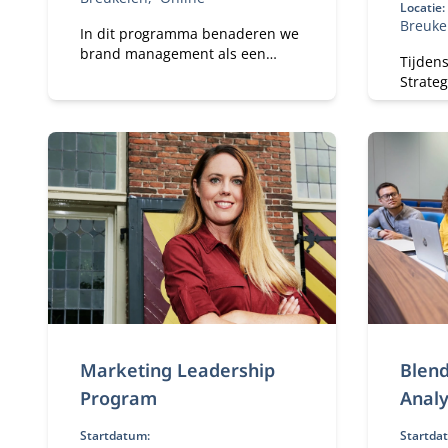
Locatie:
Breuke
In dit programma benaderen we
brand management als een
Tijdens
business driver: een instrument
Strate
voor waardecreatie,
je van 
besluitvorming en
ontwik
toekomstbestendigheid. Dat
commun
vraagt om strategische
volwassenheid, durf om keuzes
te maken, prioriteiten te stellen,
te versnellen en intern te
verankeren.
Marketing Leadership
Blend
Program
Analy
Startdatum:
Startda