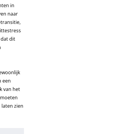
nten in
ven naar
ransitie,
ttestress
dat dit
m
ewoonlijk
n een
k van het
n moeten
laten zien