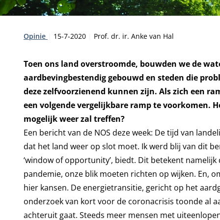
Type:
Publicatiedatum:
Auteur:
Opinie
15-7-2020
Prof. dr. ir. Anke van Hal
Toen ons land overstroomde, bouwden we de wat
aardbevingbestendig gebouwd en steden die probl
deze zelfvoorzienend kunnen zijn. Als zich een 
een volgende vergelijkbare ramp te voorkomen. Ho
mogelijk weer zal treffen?
Een bericht van de NOS deze week: De tijd van lande
dat het land weer op slot moet. Ik werd blij van di
‘window of opportunity’, biedt. Dit betekent namelij
pandemie, onze blik moeten richten op wijken. En, o
hier kansen. De energietransitie, gericht op het aar
onderzoek van kort voor de coronacrisis toonde al a
achteruit gaat. Steeds meer mensen met uiteenlopen