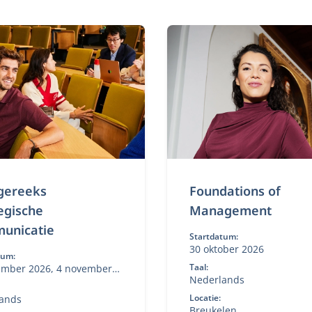
gereeks
Foundations of
egische
Management
unicatie
Startdatum:
30 oktober 2026
tum:
Taal:
ember 2026, 4 november
Nederlands
 februari 2027, 10 mei
Locatie:
ands
Breukelen