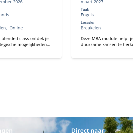
ember 2026
maart 2027
Taal:
ands
Engels
Locatie:
len
Online
Breukelen
 blended class ontdek je
Deze MBA module helpt j
ategische mogelijkheden
duurzame kansen te her
a Analytics en Artificial
en te benutten. Je ontwikk
gence (AI) voor jouw
leiderschap om
atie.
systeemverandering te
versnellen en leert hoe je
jouw organisatie impact 
op het gebied van duurz
en innovatie.
ngen
Direct naar