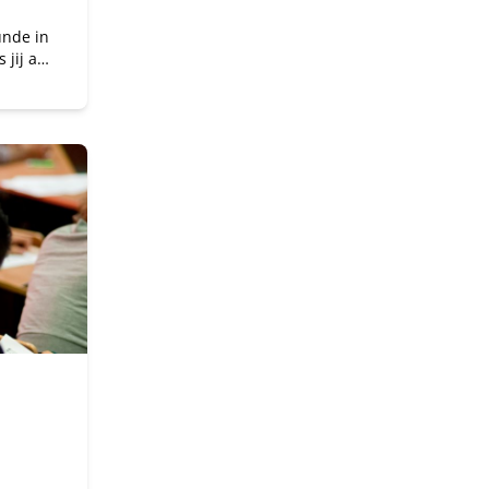
unde in
 jij als
re
t
e
gen.