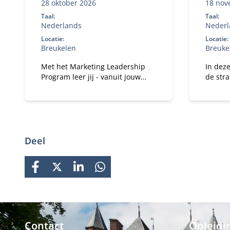
28 oktober 2026
18 nov
Taal:
Taal:
Nederlands
Nederl
Locatie:
Locatie:
Breukelen
Breuke
Met het Marketing Leadership
In deze
Program leer jij - vanuit jouw
de str
expertise en ervaring - hoe je het
van Dat
vertrouwen kan winnen van je
Intelli
medebestuurders en hen kan
organis
mobiliseren en motiveren om
gezamenlijk het verschil te
maken.
Deel
FACEBOOK
X
LINKEDIN
WHATSAPP
Contact
Opleidi