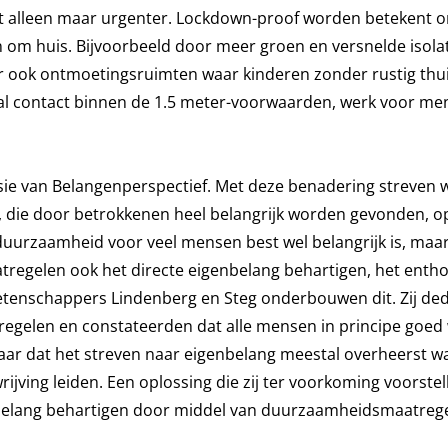
rdt alleen maar urgenter. Lockdown-proof worden betekent 
en om huis. Bijvoorbeeld door meer groen en versnelde isola
 ook ontmoetingsruimten waar kinderen zonder rustig thui
l contact binnen de 1.5 meter-voorwaarden, werk voor me
usie van Belangenperspectief. Met deze benadering streven 
 die door betrokkenen heel belangrijk worden gevonden, o
t duurzaamheid voor veel mensen best wel belangrijk is, maar
regelen ook het directe eigenbelang behartigen, het enth
tenschappers Lindenberg en Steg onderbouwen dit. Zij de
gelen en constateerden dat alle mensen in principe goed 
ar dat het streven naar eigenbelang meestal overheerst 
jving leiden. Een oplossing die zij ter voorkoming voorstell
nbelang behartigen door middel van duurzaamheidsmaatrege