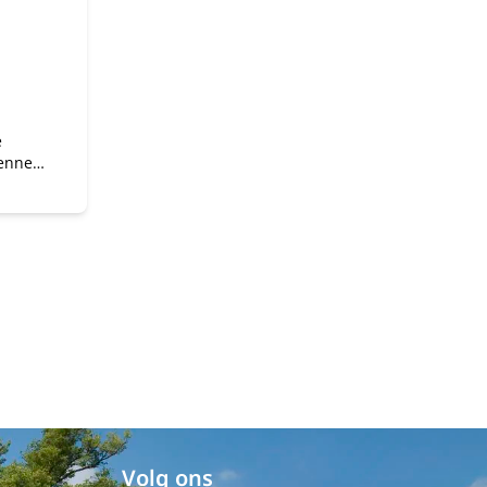
e
kennen
elt
 binnen
maakt
aamheid
Volg ons