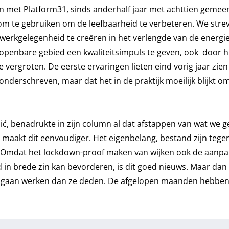
en met Platform31, sinds anderhalf jaar met achttien gemee
oom te gebruiken om de leefbaarheid te verbeteren. We stre
rkgelegenheid te creëren in het verlengde van de energiet
openbare gebied een kwaliteitsimpuls te geven, ook door hi
 vergroten. De eerste ervaringen lieten eind vorig jaar zien 
nderschreven, maar dat het in de praktijk moeilijk blijkt o
jić, benadrukte in zijn column al dat afstappen van wat we g
ie maakt dit eenvoudiger. Het eigenbelang, bestand zijn tege
. Omdat het lockdown-proof maken van wijken ook de aanpa
d in brede zin kan bevorderen, is dit goed nieuws. Maar da
 gaan werken dan ze deden. De afgelopen maanden hebben 