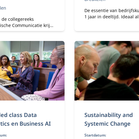
len
De essentie van bedrijfsk
1 jaar in deeltijd. Ideaal als
 de collegereeks
manager een steeds grote
gische Communicatie krijg
verantwoordelijkheid krijg
experts de laatste
binnen je organisatie en t
kelingen en inzichten op
maken hebt met
icatiegebied.
vakoverstijgende uitdagin
ed class Data
Sustainability and
tics en Business AI
Systemic Change
tum:
Startdatum: