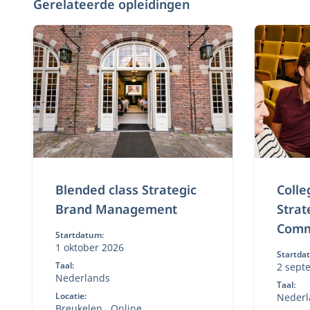
Gerelateerde opleidingen
Blended class Strategic
Colle
Brand Management
Strat
Comm
Startdatum:
1 oktober 2026
Startda
Taal:
2 sept
Nederlands
2026, 1
Taal:
2027
Locatie:
Nederl
Breukelen
Online