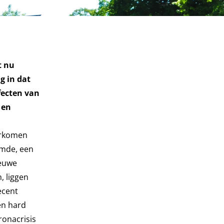
t nu
g in dat
fecten van
 en
oorkomen
emde, een
ieuwe
, liggen
ecent
en hard
ronacrisis