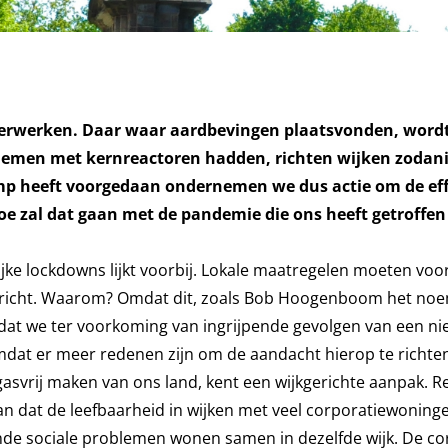
erwerken. Daar waar aardbevingen plaatsvonden, word
emen met kernreactoren hadden, richten wijken zodani
ramp heeft voorgedaan ondernemen we dus actie om de ef
e zal dat gaan met de pandemie die ons heeft getroffen
lijke lockdowns lijkt voorbij. Lokale maatregelen moeten v
t bericht. Waarom? Omdat dit, zoals Bob Hoogenboom het no
k dat we ter voorkoming van ingrijpende gevolgen van een n
mdat er meer redenen zijn om de aandacht hierop te richten
dgasvrij maken van ons land, kent een wijkgerichte aanpak. R
an dat de leefbaarheid in wijken met veel corporatiewoning
de sociale problemen wonen samen in dezelfde wijk. De co